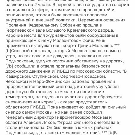
разделить на 2 части. В первой глава государства говорил
о социальной сфере, в том счисле о правах детей и
пенсионеров, вторая была посвящена вопросам
внутренней и внешней политики. Церемония оглашения
Послания Федеральному Собранию прошла в
Георгиевском зале Большого Кремлевского дворца.
Рабочие места для журналистов были оборудованы в
примыкающем к нему Малахитовом фойе. Речь
президента выслушал наш корр-т Денис Малышев. ***
[b]Сильный снегопад, который Москва ждала с самого
утра, но так пока и не дождалась, начался на юге
Подмосковья, где уже осложнил обстановку на дорогах,
[/b] сообщили в отделе пропаганды безопасности
дорожного движения УГИБДД по Московской области. "В
Каширском, Ступинском, Сергиево-Посадском,
Чеховском и Наро-Фоминском районах прошел или
продолжается сильный снегопад, который усугубляет
дорожную обстановку, отмечается понижение
температуры, на отдельных участках дорог образуется
снежно-ледяная корка", - сказал представитель
областного ГИБДД. Пока неизвестно, дойдет ли сильный
снег до самой Москвы, но как ранее сообщил
генеральный директор Гидрометеобюро Москвы и
области Алексей Ляхов, "Угроза сильного снегопада в
столице миновала. Он был лишь в южных районах
Подмосковья, где также отмечались метели". *** [b]В