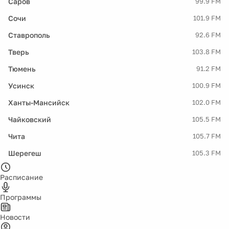
Саров
99.9 FM
Сочи
101.9 FM
Ставрополь
92.6 FM
Тверь
103.8 FM
Тюмень
91.2 FM
Усинск
100.9 FM
Ханты-Мансийск
102.0 FM
Чайковский
105.5 FM
Чита
105.7 FM
Шерегеш
105.3 FM
Расписание
Программы
Новости