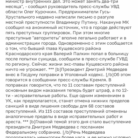
министр внутренних дел. Это может занять два-три
месяца", - сообщил руководитель пресс-службы УВД
области Олег Курочкин. Предприниматели Гусь-
Хрустального недавно написали письмо о разгуле
местной преступности Владимиру Путину. Накануне МК
сообщил на анонимный источник, что в городе действуют
пять преступных группировок. При этом многие
преступные "авторитеты" вполне легально работают и в
администрации города. Одновременно с этим сообщается
о том, что бывший глава Кущевского района
Краснодарского края Валерий Палкин попал в больницу
после попытки суицида, сообщили в пресс-службе ГУВД
по региону. Сейчас жизни экс-главы Кущевского района
ничто не угрожает. *** [b]Президент Дмитрий Медведев
внес в Госдуму поправки в Уголовный кодекс. [/b]Об этом
говорится в сообщении пресс-службы Кремля. В
поправках говорится, что по 11 составам преступлений
основным видом наказания теперь будет штраф, а по 12-
ти - исправительные работы. Еще одним изменением в
УК, как предполагается, станет отмена нижних пределов
санкций в виде лишения свободы для 68 составов
преступлений. Из 115 составов преступлений отменены
аналогичные пределы в виде исправительных работ и
ареста. *** [b]Главной темой этого дня стало выступление
президента Дмитрия Медведева с посланием
Федеральному собранию. [/b]Речь Медведева
продолжалась немнгогим более часа, и ее можно условно