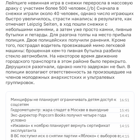
Лейпциге невинная игра в снежки переросла в массовую
драку с участием более 500 человек.[/b] Сначала в
снежки играли около 40 человек, однако число играющих
быстро увеличилось, страсти накались: в результате, как
отмечает Leipzig Seiten, в ход пошли снежки с
небольшими камнями, а затем уже просто камни, пивные
бутылки и петарды. Для разгона толпы на место прибыла
полиция. Двое полицейских получили ранения. Кроме
того, пострадал водитель проезжавшей мимо легковой
машины: брошенная кем-то пивная бутылка разбила
стекло автомобиля. На некоторое время движение
городского транспорта в этом районе было перекрыто.
Дерущихся разогнали, однако никто задержан не был. В
полиции возлагают ответственность за произошедшее на
членов молодежных анархистских и ультралевых
группировок.
Минцифры не планирует ограничивать детям доступ к
16:51
соцсетям
Гидрометцентр: жара спадет в Москве в выходные
15:45
Экс-директор Popcorn Books получил четыре года
14:41
условно
«Ижавиа» к ноябрю планирует вернуть сертификат
14:15
эксплуатанта
В ВС поступил иск о снятии партии «Яблоко» с выборов в
14:15