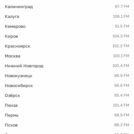
Калининград
97.7 FM
Калуга
106.1 FM
Кемерово
91.5 FM
Киров
104.3 FM
Красноярск
102.2 FM
Москва
100.1 FM
Нижний Новгород
100.4 FM
Новокузнецк
96.9 FM
Новосибирск
96.6 FM
Озёрск
95.4 FM
Пенза
101.4 FM
Пермь
98.9 FM
Псков
88.3 FM