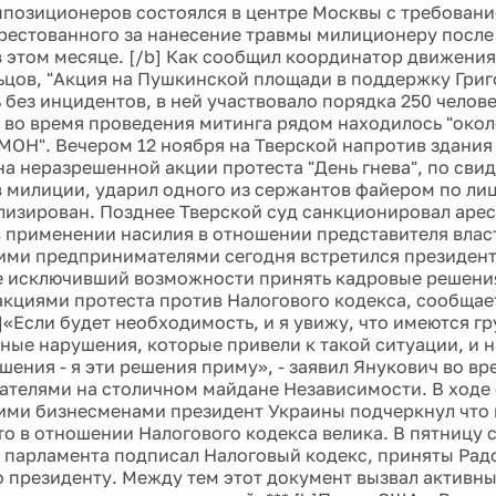
ппозиционеров состоялся в центре Москвы с требован
арестованного за нанесение травмы милиционеру после
 в этом месяце. [/b] Как сообщил координатор движени
ьцов, "Акция на Пушкинской площади в поддержку Григ
 без инцидентов, в ней участвовало порядка 250 челове
о во время проведения митинга рядом находилось "окол
МОН". Вечером 12 ноября на Тверской напротив здания
на неразрешенной акции протеста "День гнева", по сви
 милиции, ударил одного из сержантов файером по ли
лизирован. Позднее Тверской суд санкционировал арес
 применении насилия в отношении представителя власти
ми предпринимателями сегодня встретился президент
е исключивший возможности принять кадровые решения
кциями протеста против Налогового кодекса, сообщае
]«Если будет необходимость, и я увижу, что имеются г
ные нарушения, которые привели к такой ситуации, и н
шения - я эти решения приму», - заявил Янукович во вр
телями на столичном майдане Независимости. В ходе
ми бизнесменами президент Украины подчеркнул что 
то в отношении Налогового кодекса велика. В пятницу 
 парламента подписал Налоговый кодекс, приняты Радо
о президенту. Между тем этот документ вызвал активн