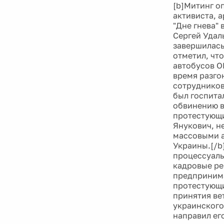
[b]Митинг о
активиста, 
"Дне гнева"
Сергей Удал
завершилась
отметил, чт
автобусов О
время разго
сотрудников
был госпита
обвинению в
протестующи
Янукович, н
массовыми а
Украины.[/b
процессуаль
кадровые ре
предпринима
протестующи
принятия ве
украинского
направил ег