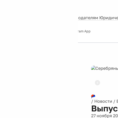
События
Контакты
О нас
Экскурсии
Silver Studio
Рекламодателям
Юридиче
Слушайте
App Store
Google Play
Telegram App
Серебряный
дождь
12+
Реклама
/
Новости
/
Выпус
27 ноября 2