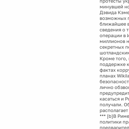
протесты ук
минувшей но
Дэвида Кэме
возможных п
ближайшее в
сведения о 
операции в И
миллионов н
секретных п
шотландским
Кроме того, 
поддержке к
фактах корр
планах Wikil
безопасност
лично обзво
предупредит
касаться и 
получали. Об
располагает
*** [b]В Ри
политики пр
предварител