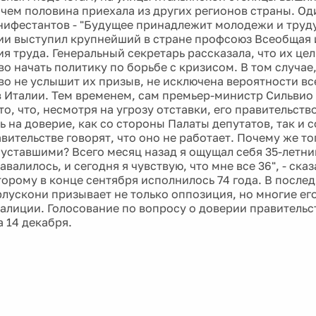
ичем половина приехала из других регионов страны. Од
нифестантов - "Будущее принадлежит молодежи и труд
и выступил крупнейший в стране профсоюз Всеобщая 
 труда. Генеральный секретарь рассказала, что их цель
о начать политику по борьбе с кризисом. В том случае,
во не услышит их призыв, не исключена вероятности в
в Италии. Тем временем, сам премьер-министр Сильвио
то, что, несмотря на угрозу отставки, его правительст
 на доверие, как со стороны Палаты депутатов, так и 
вительстве говорят, что оно не работает. Почему же т
 уставшими? Всего месяц назад я ощущал себя 35-летни
авалилось, и сегодня я чувствую, что мне все 36", - ска
торому в конце сентября исполнилось 74 года. В послед
рлускони призывает не только оппозиция, но многие ег
алиции. Голосование по вопросу о доверии правительс
 14 декабря.