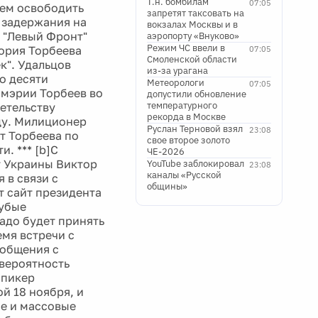
Т.н. бомбилам
07:05
ием освободить
запретят таксовать на
 задержания на
вокзалах Москвы и в
я "Левый Фронт"
аэропорту «Внуково»
Режим ЧС ввели в
ория Торбеева
07:05
Смоленской области
к". Удальцов
из-за урагана
о десяти
Метеорологи
07:05
 мэрии Торбеев во
допустили обновление
температурного
детельству
рекорда в Москве
цу. Милиционер
Руслан Терновой взял
23:08
т Торбеева по
свое второе золото
. *** [b]С
ЧЕ-2026
 Украины Виктор
YouTube заблокировал
23:08
каналы «Русской
 в связи с
общины»
т сайт президента
рубые
адо будет принять
емя встречи с
 общения с
вероятность
спикер
й 18 ноября, и
ые и массовые