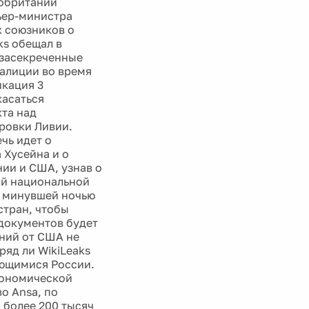
кобритании
ьер-министра
 союзников о
ks обещал в
 засекреченные
оалиции во время
икация 3
касаться
та над
ровки Ливии.
чь идет о
 Хусейна и о
ии и США, узнав о
зой национальной
н минувшей ночью
стран, чтобы
 документов будет
ний от США не
ряд ли WikiLeaks
ющимися России.
кономической
о Ansa, по
 более 200 тысяч