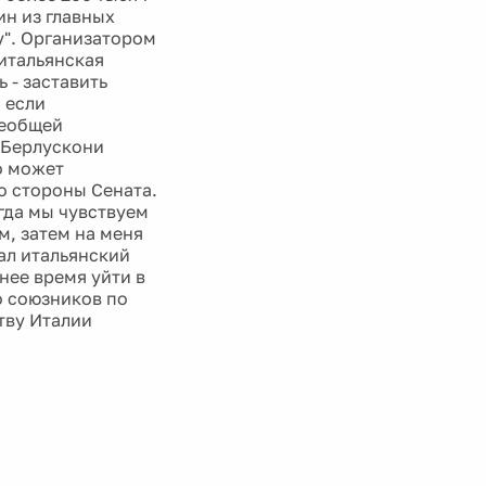
ин из главных
у". Организатором
итальянская
 - заставить
 если
сеобщей
 Берлускони
во может
со стороны Сената.
огда мы чувствуем
м, затем на меня
зал итальянский
нее время уйти в
о союзников по
тву Италии