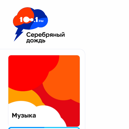
Москва 100.1 FM
Апатиты
Астрахань
Волгоград
Вологда
Екатеринбург
Иваново
Казань
Калининград
Калуга