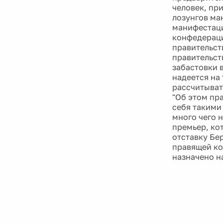
человек, пр
лозунгов ма
манифестаци
конфедерация
правительств
правительст
забастовки 
надеется на 
рассчитывать
"Об этом пра
себя такими
много чего н
премьер, ко
отставку Бе
правящей ко
назначено на