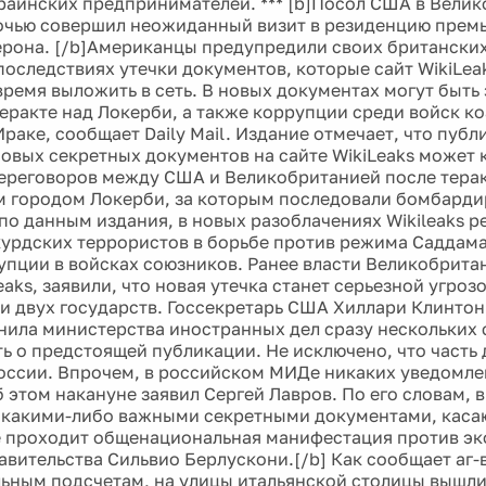
раинских предпринимателей. *** [b]Посол США в Вели
чью совершил неожиданный визит в резиденцию прем
рона. [/b]Американцы предупредили своих британских
оследствиях утечки документов, которые сайт WikiLea
ремя выложить в сеть. В новых документах могут быть
теракте над Локерби, а также коррупции среди войск к
раке, сообщает Daily Mail. Издание отмечает, что публ
овых секретных документов на сайте WikiLeaks может 
ереговоров между США и Великобританией после терак
 городом Локерби, за которым последовали бомбарди
по данным издания, в новых разоблачениях Wikileaks ре
урдских террористов в борьбе против режима Саддама
упции в войсках союзников. Ранее власти Великобритан
eaks, заявили, что новая утечка станет серьезной угро
и двух государств. Госсекретарь США Хиллари Клинто
нила министерства иностранных дел сразу нескольких 
ь о предстоящей публикации. Не исключено, что часть
России. Впрочем, в российском МИДе никаких уведомле
 этом накануне заявил Сергей Лавров. По его словам, в
 какими-либо важными секретными документами, каса
ме проходит общенациональная манифестация против э
авительства Сильвио Берлускони.[/b] Как сообщает аг-в
ьным подсчетам, на улицы итальянской столицы вышли