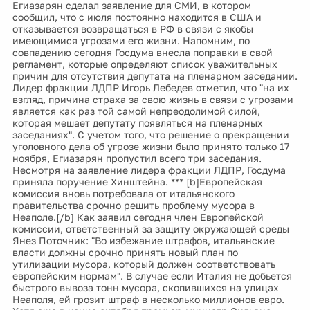
Егиазарян сделал заявление для СМИ, в котором
сообщил, что с июля постоянно находится в США и
отказывается возвращаться в РФ в связи с якобы
имеющимися угрозами его жизни. Напомним, по
совпадению сегодня Госдума внесла поправки в свой
регламент, которые определяют список уважительных
причин для отсутствия депутата на пленарном заседании.
Лидер фракции ЛДПР Игорь Лебедев отметил, что "на их
взгляд, причина страха за свою жизнь в связи с угрозами
является как раз той самой непреодолимой силой,
которая мешает депутату появляться на пленарных
заседаниях". С учетом того, что решение о прекращении
уголовного дела об угрозе жизни было принято только 17
ноября, Егиазарян пропустил всего три заседания.
Несмотря на заявление лидера фракции ЛДПР, Госдума
приняла поручение Хинштейна. *** [b]Европейская
комиссия вновь потребовала от итальянского
правительства срочно решить проблему мусора в
Неаполе.[/b] Как заявил сегодня член Европейской
комиссии, ответственный за защиту окружающей среды
Янез Поточник: "Во избежание штрафов, итальянские
власти должны срочно принять новый план по
утилизации мусора, который должен соответствовать
европейским нормам". В случае если Италия не добьется
быстрого вывоза тонн мусора, скопившихся на улицах
Неаполя, ей грозит штраф в несколько миллионов евро.