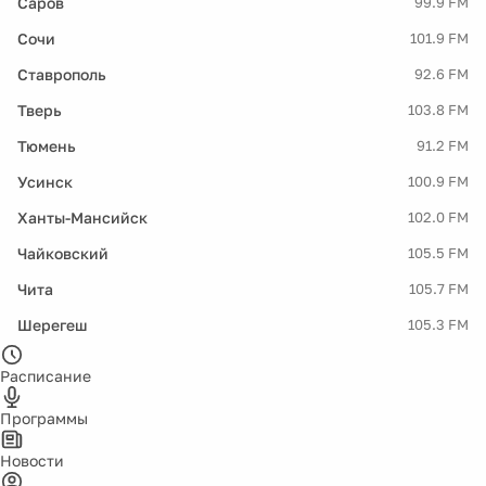
Саров
99.9 FM
Сочи
101.9 FM
Ставрополь
92.6 FM
Тверь
103.8 FM
Тюмень
91.2 FM
Усинск
100.9 FM
Ханты-Мансийск
102.0 FM
Чайковский
105.5 FM
Чита
105.7 FM
Шерегеш
105.3 FM
Расписание
Программы
Новости