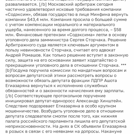
разваливается. [/b] Московский арбитраж сегодня
частично удовлетворил исковые требования компании
«Содэксим», обязав государство в лице Минфина вернуть
компании $43,4 млн. Компания просила о большей сумме
с учетом компенсации морального и материального
ущерба, нанесенного за время долгого процесса, – $58
млн. Финансовые претензии «Содэксима» легли в основу
уголовного дела замминистра Сергея Сторчака. Решение
Арбитражного суда является ключевым аргументом в
пользу невиновности Сторчака, считает его адвокат
Андрей Ромашов. Как только решение вступит в законную
силу, защита на его основании заявит ходатайство о
прекращении уголовного дела в отношении Сторчака. ***
[b]Госдума поручила комиссии по мандатным вопросам и
вопросам депутатской этики рассмотреть вопросы о
возможности обязать депутата фракции ЛДПР Ашота
Егиазаряна вернуться к исполнению служебных
обязанностей и о законности начисления ему зарплаты.
[/b] Соответствующее протокольное поручение
инициировал депутат-единоросс Александр Хинштейн.
Следствие подозревает Егиазаряна в особо крупном
мошенничестве. Возбудить уголовное дело в отношении
депутата следователи смогли после того, как нижняя
палата российского парламента лишила его депутатской
неприкосновенности. На днях в СК объявили Егиазаряна
в розыск в связи с его неявками на допросы. Накануне