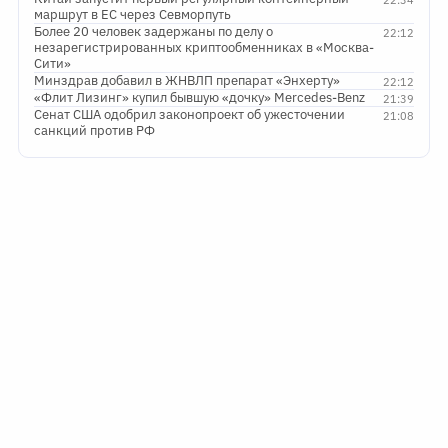
22:34
маршрут в ЕС через Севморпуть
Более 20 человек задержаны по делу о
22:12
незарегистрированных криптообменниках в «Москва-
Сити»
Минздрав добавил в ЖНВЛП препарат «Энхерту»
22:12
«Флит Лизинг» купил бывшую «дочку» Mercedes-Benz
21:39
Сенат США одобрил законопроект об ужесточении
21:08
санкций против РФ