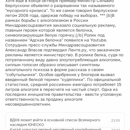
Хотя еще в конце октября премьер-министр Сильвио
Берлускони объявлял о разрешении так называемого
"мусорного кризиса". То же самое говорил Берлускони
летом 2008 года, одержав победу на выборах. *** [b]В
рамках борьбы с алкоголизмом в России
Минздравсоцразвития заказало социальную рекламу,
главным героем которой является белочка,
символизирующая белую горячку.[/b] Ролик под
названием "Адская белочка" появился на Youtube.
Сотрудник пресс-службы Минздравсоцразвития
Александр Власов подтвердил Ленте.ру, что заказчиком
рекламы является министерство. В ролике белка, судя по
потрепанному виду давно злоупотребляющая алкоголем,
сиплым голосом образно описывает симптомы
алкогольного психоза в форме рассказа о своем
"собутыльнике". Особое одобрение у блогеров вызвал
введенный белкой термин "кудяплики". По официальной
статистике, средний россиянин ежегодно потребляет 15
литров алкоголя в пересчете на чистый спирт. Одна из
последних инициатив правительства - ввести уголовную
ответственность за продажу алкоголя
несовершеннолетним.
ВДНХ может войти в основной список Всемирного
23:05
наследия ЮНЕСКО
Китай запустит первый регулярный контейнерный