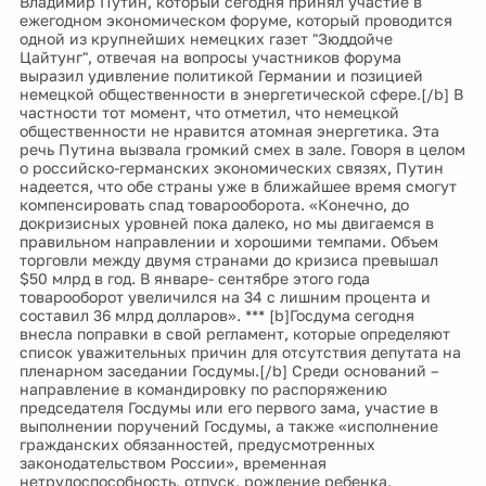
Владимир Путин, который сегодня принял участие в
ежегодном экономическом форуме, который проводится
одной из крупнейших немецких газет "Зюддойче
Цайтунг", отвечая на вопросы участников форума
выразил удивление политикой Германии и позицией
немецкой общественности в энергетической сфере.[/b] В
частности тот момент, что отметил, что немецкой
общественности не нравится атомная энергетика. Эта
речь Путина вызвала громкий смех в зале. Говоря в целом
о российско-германских экономических связях, Путин
надеется, что обе страны уже в ближайшее время смогут
компенсировать спад товарооборота. «Конечно, до
докризисных уровней пока далеко, но мы двигаемся в
правильном направлении и хорошими темпами. Объем
торговли между двумя странами до кризиса превышал
$50 млрд в год. В январе- сентябре этого года
товарооборот увеличился на 34 с лишним процента и
составил 36 млрд долларов». *** [b]Госдума сегодня
внесла поправки в свой регламент, которые определяют
список уважительных причин для отсутствия депутата на
пленарном заседании Госдумы.[/b] Среди оснований –
направление в командировку по распоряжению
председателя Госдумы или его первого зама, участие в
выполнении поручений Госдумы, а также «исполнение
гражданских обязанностей, предусмотренных
законодательством России», временная
нетрудоспособность, отпуск, рождение ребенка,