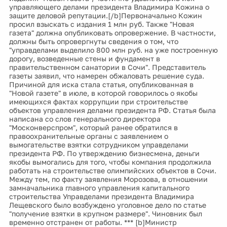
управляющего делами президента Владимира Кожина о
защите деловой репутации.[/b]Первоначально Кожин
просил взыскать с издания 1 млн руб. Также "Новая
газета" должна опубликовать опровержение. В частности,
должны быть опровергнуты сведения о том, что
"управделами выделило 800 млн руб. на уже построенную
дорогу, возведенные стены и фундамент в
правительственном санатории в Сочи". Представитель
газеты заявил, что намерен обжаловать решение суда.
Причиной для иска стала статья, опубликованная в
"Новой газете" в июле, в которой говорилось о якобы
имеющихся фактах коррупции при строительстве
объектов управления делами президента РФ. Статья была
написана со слов генерального директора
"Москонверспром", который ранее обратился в
правоохранительные органы с заявлением о
вымогательстве взятки сотрудником управделами
президента РФ. По утверждению бизнесмена, деньги
якобы вымогались для того, чтобы компания продолжила
работать на строительстве олимпийских объектов в Сочи.
Между тем, по факту заявления Морозова, в отношении
замначальника главного управления капитального
строительства Управделами президента Владимира
Лещевского было возбуждено уголовное дело по статье
"получение взятки в крупном размере". Чиновник был
временно отстранен от работы. *** [b]Министр