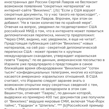
иностранных дел России Сергей Лавров не беспокоит
возможное появление "секретных материалов" на
интернет-сайте "Викиликс". [/b] "Если у США воруют
секретные документы, то у нас такого не происходит", -
заявил журналистам Лавров. Впрочем, при этом он
добавил: "Не в таком количестве по крайней мере".
Отвечая на вопрос, уведомил ли госдепартамент США
российский МИД о том, что в интернете может появиться
дипломатическая переписка, министр предположил:
"Через СМИ, видимо, нас уведомили, я еще не читал".
Предстоящая публикация сайтом "Викиликс" новых
материалов, на сей раз - секретной дипломатической
переписки США - может привести к крупным
международным скандалам, утверждает израильская
газета "Гаарец": по ее данным, американское посольство в
Израиле уже предупредило о предстоящем в самое
ближайшее время обнародовании "Викиликсом" "сотен
тысяч" конфиденциальных телеграмм, многие из которых
касаются американо- израильских отношений. В США
считают, что Израилю следует заранее знать о
возможном открытии миру секретных сведений с тем,
чтобы в Иерусалиме не заподозрили в этом сам
Вашингтон, отмечает "Гаарец", по данным которой,
выдержки из примерно 400 тыс документов уже получили
от "Викиликс" ведущие мировые СМИ, включая "Нью-Йорк
таймс", "Гардиан" и "Шпигель". *** [b]Российский премьер