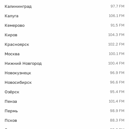
Калининград
97.7 FM
Калуга
106.1 FM
Кемерово
91.5 FM
Киров
104.3 FM
Красноярск
102.2 FM
Москва
100.1 FM
Нижний Новгород
100.4 FM
Новокузнецк
96.9 FM
Новосибирск
96.6 FM
Озёрск
95.4 FM
Пенза
101.4 FM
Пермь
98.9 FM
Псков
88.3 FM