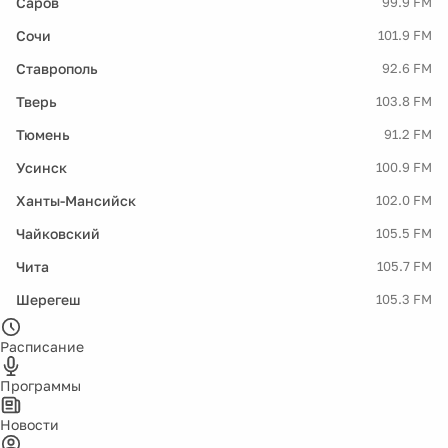
Саров
99.9 FM
Сочи
101.9 FM
Ставрополь
92.6 FM
Тверь
103.8 FM
Тюмень
91.2 FM
Усинск
100.9 FM
Ханты-Мансийск
102.0 FM
Чайковский
105.5 FM
Чита
105.7 FM
Шерегеш
105.3 FM
Расписание
Программы
Новости