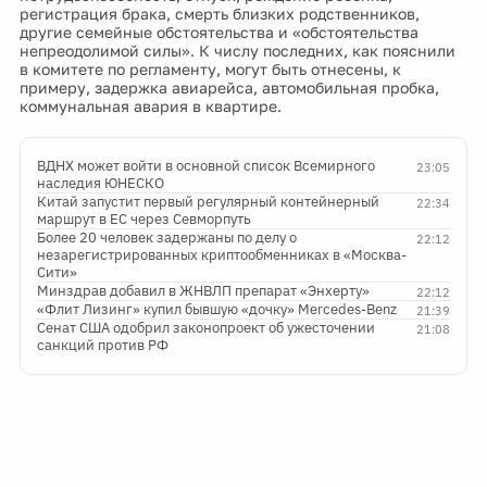
регистрация брака, смерть близких родственников,
другие семейные обстоятельства и «обстоятельства
непреодолимой силы». К числу последних, как пояснили
в комитете по регламенту, могут быть отнесены, к
примеру, задержка авиарейса, автомобильная пробка,
коммунальная авария в квартире.
ВДНХ может войти в основной список Всемирного
23:05
наследия ЮНЕСКО
Китай запустит первый регулярный контейнерный
22:34
маршрут в ЕС через Севморпуть
Более 20 человек задержаны по делу о
22:12
незарегистрированных криптообменниках в «Москва-
Сити»
Минздрав добавил в ЖНВЛП препарат «Энхерту»
22:12
«Флит Лизинг» купил бывшую «дочку» Mercedes-Benz
21:39
Сенат США одобрил законопроект об ужесточении
21:08
санкций против РФ