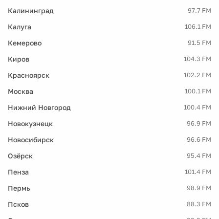
Калининград
97.7 FM
Калуга
106.1 FM
Кемерово
91.5 FM
Киров
104.3 FM
Красноярск
102.2 FM
Москва
100.1 FM
Нижний Новгород
100.4 FM
Новокузнецк
96.9 FM
Новосибирск
96.6 FM
Озёрск
95.4 FM
Пенза
101.4 FM
Пермь
98.9 FM
Псков
88.3 FM