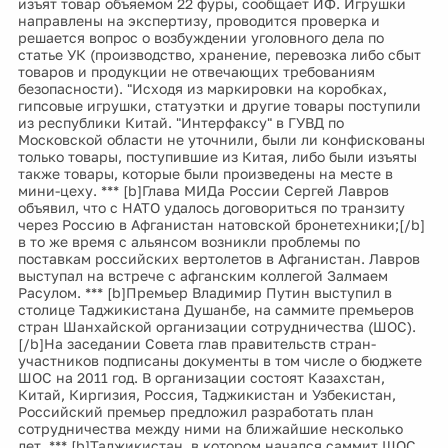
изъят товар объяемом 22 фуры, сообщает ИФ. Игрушки
направлены на экспертизу, проводится проверка и
решается вопрос о возбуждении уголовного дела по
статье УК (производство, хранение, перевозка либо сбыт
товаров и продукции не отвечающих требованиям
безопасности). "Исходя из маркировки на коробках,
гипсовые игрушки, статуэтки и другие товары поступили
из республики Китай. "Интерфаксу" в ГУВД по
Московской области не уточнили, были ли конфискованы
только товары, поступившие из Китая, либо были изъяты
также товары, которые были произведены на месте в
мини-цеху. *** [b]Глава МИДа России Сергей Лавров
объявил, что с НАТО удалось договориться по транзиту
через Россию в Афганистан натовской бронетехники;[/b]
в то же время с альянсом возникли проблемы по
поставкам российских вертолетов в Афганистан. Лавров
выступал на встрече с афганским коллегой Залмаем
Расулом. *** [b]Премьер Владимир Путин выступил в
столице Таджикистана Душанбе, на саммите премьеров
стран Шанхайской организации сотрудничества (ШОС).
[/b]На заседании Совета глав правительств стран-
участников подписаны документы в том числе о бюджете
ШОС на 2011 год. В организации состоят Казахстан,
Китай, Киргизия, Россия, Таджикистан и Узбекистан,
Российский премьер предложил разработать план
сотрудничества между ними на ближайшие несколько
лет. *** [b]Таджикистан, в котором начался саммит ШОС,