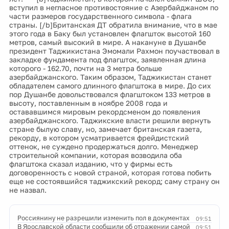
вступил в негласное противостояние с Азербайджаном по
части размеров государственного символа - флага
страны. [/b]Британская ДТ обратила внимание, что в мае
этого года в Баку был установлен флагшток высотой 160
метров, самый высокий в мире. А накануне в Душанбе
президент Таджикистана Эмомали Рахмон поучаствовал в
закладке фундамента под флагшток, заявленная длина
которого - 162.70, почти на 3 метра больше
азербайджанского. Таким образом, Таджикистан станет
обладателем самого длинного флагштока в мире. До сих
пор Душанбе довольствовался флагштоком 133 метров в
высоту, поставленным в ноябре 2008 года и
остававшимся мировым рекордсменом до появления
азербайджанского. Таджикские власти решили вернуть
стране былую славу, но, замечает британская газета,
рекорду, в котором усматривается фрейдистский
оттенок, не суждено продержаться долго. Менеджер
строительной компании, которая возводила оба
флагштока сказал изданию, что у фирмы есть
договоренность с новой страной, которая готова побить
еще не состоявшийся таджикский рекорд; саму страну он
не назвал.
Россиянину не разрешили изменить пол в документах
09:51
В Ярославской области сообщили об отражении самой
09:51