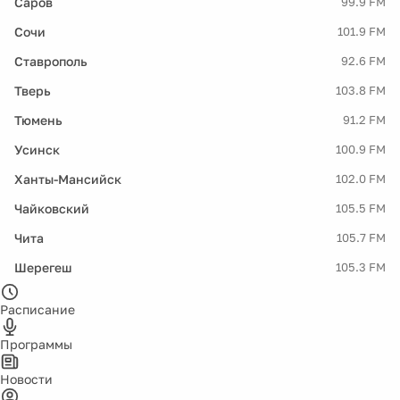
Саров
99.9 FM
Сочи
101.9 FM
Ставрополь
92.6 FM
Тверь
103.8 FM
Тюмень
91.2 FM
Усинск
100.9 FM
Ханты-Мансийск
102.0 FM
Чайковский
105.5 FM
Чита
105.7 FM
Шерегеш
105.3 FM
Расписание
Программы
Новости