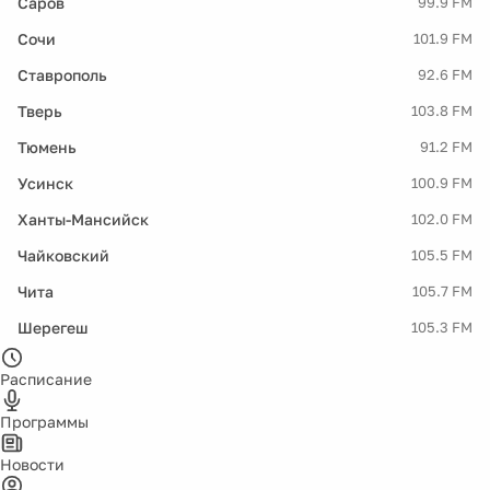
Саров
99.9 FM
Сочи
101.9 FM
Ставрополь
92.6 FM
Тверь
103.8 FM
Тюмень
91.2 FM
Усинск
100.9 FM
Ханты-Мансийск
102.0 FM
Чайковский
105.5 FM
Чита
105.7 FM
Шерегеш
105.3 FM
Расписание
Программы
Новости