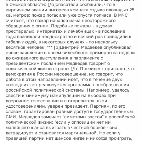
в Омской области: [/b]спасатели сообщили, что в
кирпичном здании выгорела комната отдыха площадью 25
кв. метров; пожар погасили уже спустя полчаса. В МЧС
считают, что пожар начался из-за неосторожного
обращения с огнем. Подобные пожары - в домах
престарелых, интернатах и лечебницах - в последние
годы возникали неоднократно и всякий раз приводили к
гибели людей, в некоторых случаях - по нескольку
десятков человек. *** [b]Дмитрий Медведев опубликовал
новое заявление в своем видеоблоге: примерно за неделю
до ожидаемого выступления в парламенте с
президентским посланием Медведев говорит о
политической жизни страны.[/b] Президент признает, что
демократия в России несовершенна, но говорит, что
работа в этом направлении идет, что в течение двух
последних лет реализуется программа преобразования
российской политической системы. Например, удалось
свести к минимуму манипуляции на выборах при
досрочном голосовании и с открепительными
удостоверениями, уверен президент. Партиям, по его
словам, гарантирован равный доступ к государственным
СМИ. Медведев замечает "симптомы застоя" в российской
политической жизни: "если у оппозиции нет ни
малейшего шанса выиграть в честной борьбе - она
деградирует и становится маргинальной. Но если у
правящей партии нет шансов нигде и никогда проиграть,