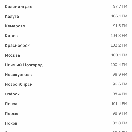
Калининград
97.7 FM
Калуга
106.1 FM
Кемерово
91.5 FM
Киров
104.3 FM
Красноярск
102.2 FM
Москва
100.1 FM
Нижний Новгород
100.4 FM
Новокузнецк
96.9 FM
Новосибирск
96.6 FM
Озёрск
95.4 FM
Пенза
101.4 FM
Пермь
98.9 FM
Псков
88.3 FM