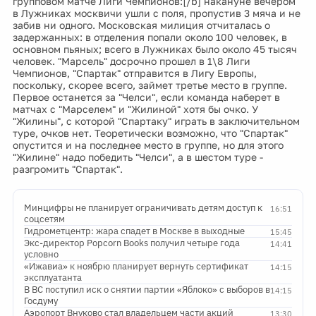
групповом матче Лиги Чемпионов:[/b] накануне вечером
в Лужниках москвичи ушли с поля, пропустив 3 мяча и не
забив ни одного. Московская милиция отчиталась о
задержанных: в отделения попали около 100 человек, в
основном пьяных; всего в Лужниках было около 45 тысяч
человек. "Марсель" досрочно прошел в 1\8 Лиги
Чемпионов, "Спартак" отправится в Лигу Европы,
поскольку, скорее всего, займет третье место в группе.
Первое останется за "Челси", если команда наберет в
матчах с "Марселем" и "Жилиной" хотя бы очко. У
"Жилины", с которой "Спартаку" играть в заключительном
туре, очков нет. Теоретически возможно, что "Спартак"
опустится и на последнее место в группе, но для этого
"Жилине" надо победить "Челси", а в шестом туре -
разгромить "Спартак".
Минцифры не планирует ограничивать детям доступ к
16:51
соцсетям
Гидрометцентр: жара спадет в Москве в выходные
15:45
Экс-директор Popcorn Books получил четыре года
14:41
условно
«Ижавиа» к ноябрю планирует вернуть сертификат
14:15
эксплуатанта
В ВС поступил иск о снятии партии «Яблоко» с выборов в
14:15
Госдуму
Аэропорт Внуково стал владельцем части акций
13:30