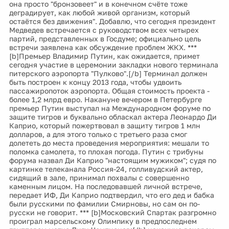
она просто "бронзовеет" и в конечном счёте тоже
деградирует, как любой живой организм, который
остаётся без движения". Добавлю, что сегодня президент
Медведев встречается с руководством всех четырех
партий, представленных в Госдуме; официально цель
встречи заявлена как обсуждение проблем ЖКХ. ***
[b]Премьер Владимир Путин, как ожидается, примет
сегодня участие в церемонии закладки нового терминала
питерского аэропорта "Пулково".[/b] Терминал должен
быть построен к концу 2013 года, чтобы удвоить
пассажиропоток аэропорта. Общая стоимость проекта -
более 1,2 млрд евро. Накануне вечером в Петербурге
премьер Путин выступал на Международном форуме по
защите тигров и буквально обласкал актера Леонардо Ди
Каприо, который пожертвовал в защиту тигров 1 млн
долларов, а для этого только с третьего раза смог
долететь до места проведения мероприятия: мешали то
поломка самолета, то плохая погода. Путин с трибуны
форума назвал Ди Каприо "настоящим мужиком"; судя по
картинке телеканала Россия-24, голливудский актер,
сидящий в зале, принимал похвалы с совершенно
каменным лицом. На последовавшей личной встрече,
передает ИФ, Ди Каприо подтвердил, что его дед и бабка
были русскими по фамилии Смирновы, но сам он по-
русски не говорит. *** [b]Московский Спартак разгромно
проиграл марсельскому Олимпику в предпоследнем