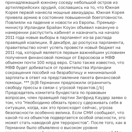
принадлежащий южному соседу небольшой остров из
артиллерийских орудий, сославшись на то, что Южная
Корея первой нанесла мощные авиаудары. Южная Корея
привела армию в состояние повышенной боеготовности.
Повлияли на падение и новости из Европы. Премьер-
министр Ирландии Брайан Коуэн объявил накануне о
намерении распустить кабинет и назначить на начало
2011 года новые выборы в парламент из-за распада
правящей коалиции. В декабре, до роспуска парламента,
правительство хочет успеть провести новый бюджет на
2011 год, который является первым важнейшим условием
получения финансовой помощи от Евросоюза и МВФ
объемом почти 100 млрд евро. Стало также известно, что
МВФ будет добиваться от правительства Ирландии
сокращения пособий на безработицу и минимальной
зарплаты в ответ на представление пакета финансовой
помощи. *** [b]В Германии предложили ограничить
свободу прессы в связи с угрозой терактов.[/b]
Председатель комитета бундестага по правовым
вопросам, член правящей партии Зигфрид Каудер заяви о
том, что "Необходимо обязать прессу сдерживать себя в
ситуации, когда, как это происходит сейчас, угроза
безопасности особенно велика. Если СМИ сообщают, что
какой-то из объектов подвергается особой опасности, это
может стать наводкой для террористов". После того, как в
Германии было объявлено о высоком уровне