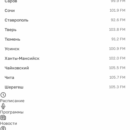
Саров
99.9 FM
Сочи
101.9 FM
Ставрополь
92.6 FM
Тверь
103.8 FM
Тюмень
91.2 FM
Усинск
100.9 FM
Ханты-Мансийск
102.0 FM
Чайковский
105.5 FM
Чита
105.7 FM
Шерегеш
105.3 FM
Расписание
Программы
Новости