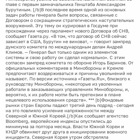
главе с первым замначальника Генштаба Александром
Бурутиным. [/b]В последнее время одной из основных
задач работы генерала были вопросы, связанные с
Договором о сокращении стратегических наступательных
вооружений. Эту тему он курировал в Госдуме при
прохождении через парламент нового Договора об СНВ,
сообщает Газета.ру. «В том, что договор об СНВ сейчас
зависает в США, Бурутин не виноват, — говорит зампред
думского комитета по международным делам Андрей
Климов. — Генерал был только одним из элементов
системы и свою работу он сделал нормально». С этим
согласен зампред комитета по обороне Игорь Баринов. От
официальных комментариев в Минобороны и Кремле
предпочитают воздерживаться и причины увольнений не
называют. По версии источника «Газеты.Ru», близкого к
руководству Минобороны, «некоторые из уволенных
работали в заказывающих управлениях Минобороны, и,
вероятно, к их работе могли быть претензии в плане
нецелевого использования средств». *** [b]Фондовые
рынки стран Европы падают третий день подряд - сегодня
на это повлияло усиление напряженности между
Северной и Южной Кореей.[/b]Как сообщает агентство
Bloomberg, европейские индексы опустились до
минимума за полтора месяца. Власти Южной Кореи и
КНДР обвиняют друг друга в инициировании военного
инцидента. Северная Корея утром обстреляла