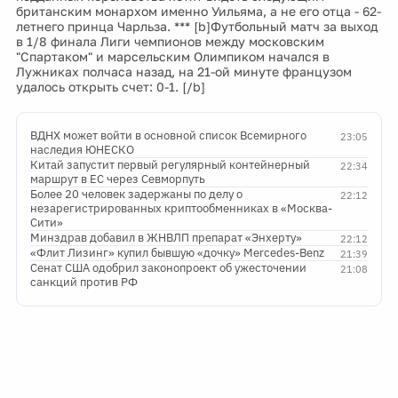
британским монархом именно Уильяма, а не его отца - 62-
летнего принца Чарльза. *** [b]Футбольный матч за выход
в 1/8 финала Лиги чемпионов между московским
"Спартаком" и марсельским Олимпиком начался в
Лужниках полчаса назад, на 21-ой минуте французом
удалось открыть счет: 0-1. [/b]
ВДНХ может войти в основной список Всемирного
23:05
наследия ЮНЕСКО
Китай запустит первый регулярный контейнерный
22:34
маршрут в ЕС через Севморпуть
Более 20 человек задержаны по делу о
22:12
незарегистрированных криптообменниках в «Москва-
Сити»
Минздрав добавил в ЖНВЛП препарат «Энхерту»
22:12
«Флит Лизинг» купил бывшую «дочку» Mercedes-Benz
21:39
Сенат США одобрил законопроект об ужесточении
21:08
санкций против РФ