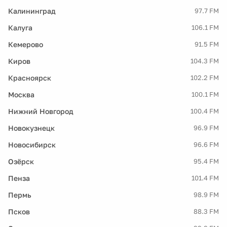
Калининград
97.7 FM
Калуга
106.1 FM
Кемерово
91.5 FM
Киров
104.3 FM
Красноярск
102.2 FM
Москва
100.1 FM
Нижний Новгород
100.4 FM
Новокузнецк
96.9 FM
Новосибирск
96.6 FM
Озёрск
95.4 FM
Пенза
101.4 FM
Пермь
98.9 FM
Псков
88.3 FM