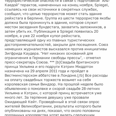
террористической опасности в связи с подготовкой "Аль-
Каедой" терактов, намеченных на конец ноября, Spiegel,
ссылаясь на свои источники в секретных службах,
сообщил, что целью террористов может стать здание
рейхстага в Берлине. Группа из шести террористов якобы
должна была проникнуть в здание, которое служит
местом заседания бундестага, захватить заложников, а
затем убить их. Публикация в Spiegel появилась 20
ноября, а уже 22 ноября купол рейхстага,
представляющий одну из главных туристических
достопримечательностей, закрыли для посещения. Союз
немецких журналистов высказался против инициативы
Зигфрида Каудера. "Нет никаких оснований для
ограничения в Германии свободы прессы", - отметил
пресс-секретарь Союза. *** [b]Свадьба британского
принца Уильяма и его подруги Кэтрин Миддлтон
назначена на 29 апреля 2011 года и пройдет в
Вестминстерском аббатстве в Лондоне.[/b] Все расходы
на оплату свадебных торжеств возьмет на себя
королевская семья Виндзор. На прошлой неделе было
объявлению о помолвке и скорой свадьбе 28-летних
Уильяма и Кэтрин, с которой принц встречается уже
много лет. За терпение девушку уже прозвали
Ожидающей Кейт. Проведённый в этой связи опрос
жителей Великобритании, результаты которого были
опубликованы на днях, показал, что около половины
подданных королевства хотят видеть следующим