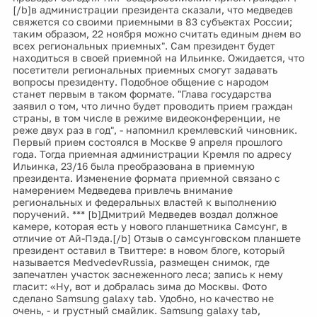
[/b]в администрации президента сказали, что медведев
свяжется со своими приемными в 83 субъектах России;
таким образом, 22 ноября можно считать единым днем во
всех региональных приемных". Сам президент будет
находиться в своей приемной на Ильинке. Ожидается, что
посетители региональных приемных смогут задавать
вопросы президенту. Подобное общение с народом
станет первым в таком формате. "Глава государства
заявил о том, что лично будет проводить прием граждан
страны, в том числе в режиме видеоконференции, не
реже двух раз в год", - напомнил кремлевский чиновник.
Первый прием состоялся в Москве 9 апреля прошлого
года. Тогда приемная администрации Кремля по адресу
Ильинка, 23/16 была преобразована в приемную
президента. Изменение формата приемной связано с
намерением Медведева привлечь внимание
региональных и федеральных властей к выполнению
поручений. *** [b]Дмитрий Медведев воздал должное
камере, которая есть у нового планшетника Самсунг, в
отличие от Ай-Пэда.[/b] Отзыв о самсунговском планшете
президент оставил в Твиттере: в новом блоге, который
называется MedvedevRussia, размещен снимок, где
запечатлен участок заснеженного леса; запись к нему
гласит: «Ну, вот и добралась зима до Москвы. Фото
сделано Samsung galaxy tab. Удобно, но качество не
очень, - и грустный смайлик. Samsung galaxy tab,