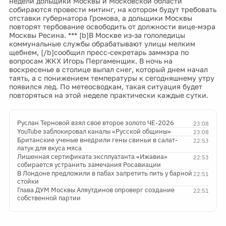
недели дольщики Москвы и Московской области
собираются провести митинг, на котором будут требовать
отставки губернатора Громова, а дольщики Москвы
повторят тербование освободить от должности вице-мэра
Москвы Ресина. *** [b]В Москве из-за гололедицы
коммунальные службы обрабатывают улицы мелким
щебнем, [/b]сообщил пресс-секретарь заммэра по
вопросам ЖКХ Игорь Пергаменщик. В ночь на
воскресенье в столице выпал снег, который днем начал
таять, а с понижением температуры к сегодняшнему утру
появился лед. По метеосводкам, такая ситуация будет
повторяться на этой неделе практически каждые сутки.
Руслан Терновой взял свое второе золото ЧЕ-2026
23:08
YouTube заблокировал каналы «Русской общины»
23:08
Британские ученые внедрили гены свиньи в салат-
22:53
латук для вкуса мяса
Лишенная сертификата эксплуатанта «Ижавиа»
22:53
собирается устранить замечания Росавиации
В Лондоне предложили в пабах запретить пить у барной
22:51
стойки
Глава ДУМ Москвы Аляутдинов опроверг создание
22:51
собственной партии