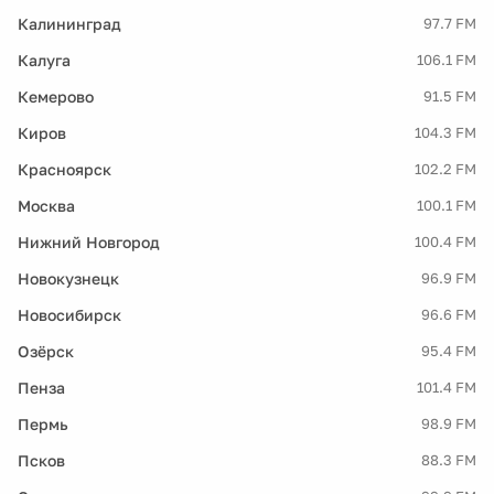
Калининград
97.7 FM
Калуга
106.1 FM
Кемерово
91.5 FM
Киров
104.3 FM
Красноярск
102.2 FM
Москва
100.1 FM
Нижний Новгород
100.4 FM
Новокузнецк
96.9 FM
Новосибирск
96.6 FM
Озёрск
95.4 FM
Пенза
101.4 FM
Пермь
98.9 FM
Псков
88.3 FM