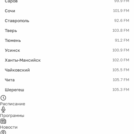
Саров
99.9 FM
Сочи
101.9 FM
Ставрополь
92.6 FM
Тверь
103.8 FM
Тюмень
91.2 FM
Усинск
100.9 FM
Ханты-Мансийск
102.0 FM
Чайковский
105.5 FM
Чита
105.7 FM
Шерегеш
105.3 FM
Расписание
Программы
Новости