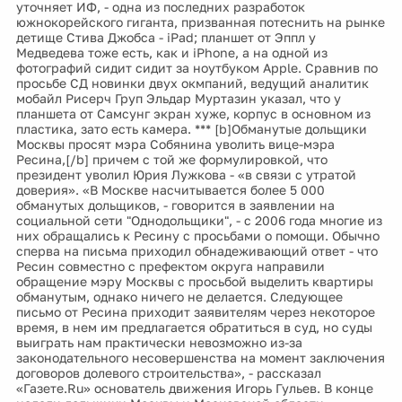
уточняет ИФ, - одна из последних разработок
южнокорейского гиганта, призванная потеснить на рынке
детище Стива Джобса - iPad; планшет от Эппл у
Медведева тоже есть, как и iPhone, а на одной из
фотографий сидит сидит за ноутбуком Apple. Сравнив по
просьбе СД новинки двух окмпаний, ведущий аналитик
мобайл Рисерч Груп Эльдар Муртазин указал, что у
планшета от Самсунг экран хуже, корпус в основном из
пластика, зато есть камера. *** [b]Обманутые дольщики
Москвы просят мэра Собянина уволить вице-мэра
Ресина,[/b] причем с той же формулировкой, что
президент уволил Юрия Лужкова - «в связи с утратой
доверия». «В Москве насчитывается более 5 000
обманутых дольщиков, - говорится в заявлении на
социальной сети "Однодольщики", - с 2006 года многие из
них обращались к Ресину с просьбами о помощи. Обычно
сперва на письма приходил обнадеживающий ответ - что
Ресин совместно с префектом округа направили
обращение мэру Москвы с просьбой выделить квартиры
обманутым, однако ничего не делается. Следующее
письмо от Ресина приходит заявителям через некоторое
время, в нем им предлагается обратиться в суд, но суды
выиграть нам практически невозможно из-за
законодательного несовершенства на момент заключения
договоров долевого строительства», - рассказал
«Газете.Ru» основатель движения Игорь Гульев. В конце