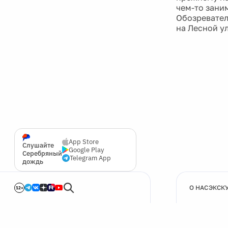
чем-то зани
Обозревател
на Лесной у
App Store
Слушайте
Google Play
Серебряный
Telegram App
дождь
О НАС
ЭКСК
12+