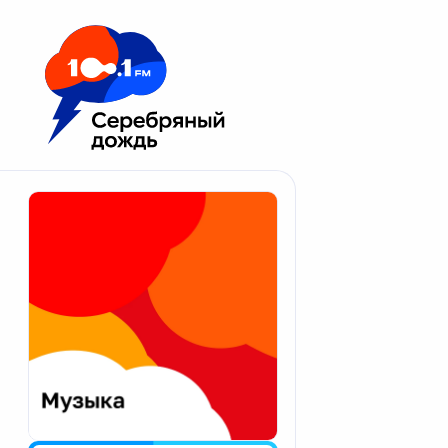
Москва 100.1 FM
Апатиты
Астрахань
Волгоград
Вологда
Екатеринбург
Иваново
Казань
Калининград
Калуга