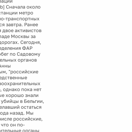
рации
b] Сначала около
станции метро
жно-транспортных
я завтра. Ранее
 двое активистов
паде Москвы за
орогах. Сегодня,
теделения ФАР
обег по Садовому
тельных органов
 Анны
ым, "российские
ледственные
авоохранительных
, однако пока нет
ые хорошо знали
 убийцы в Бельгии,
желавший остаться
года назад. Мы
числе российские,
что он по-
нительные органы