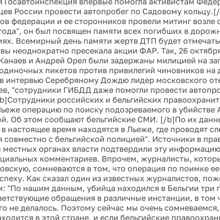
я Госавтоинспекция впервые помогла активистам Феде
цев России провести автопробег по Садовому кольцу.[/
тов федерации и ее сторонников провели митинг возле 
 года", он был посвящен памяти всех погибших в доро
ях. Всемирный день памяти жертв ДТП будет отмечатьс
ы неоднократно пресекала акции ФАР. Так, 26 октября
Канаев и Андрей Орел были задержаны милицией на за
одиночных пикетов против привилегий чиновников на д
 в интервью Серебряному Дождю лидер московского о
ев, "сотрудники ГИБДД даже помогли провести автопр
* [b]Сотрудники российских и бельгийских правоохрани
Льеже операцию по поиску подозреваемого в убийстве
й. Об этом сообщают бельгийские СМИ. [/b]По их данн
 в настоящее время находятся в Льеже, где проводят с
 совместно с бельгийской полицией". Источники в пр
и местных органах власти подтвердили эту информацию
циальных комментариев. Впрочем, журналисты, котор
овскую, сомневаются в том, что операция по поимке ее
успеху. Как сказал один из известных журналистов, по
: "По нашим данным, убийца находился в Бельгии три 
ветствующие обращения в различные инстанции, в том 
го не делалось. Поэтому сейчас мы очень сомневаемся, 
ходится в этой стране, и если бельгийские правоохра