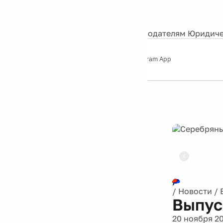
События
Контакты
О нас
Экскурсии
Silver Studio
Рекламодателям
Юридиче
Слушайте
App Store
Google Play
Telegram App
Серебряный
дождь
12+
Реклама
/
Новости
/
Выпус
20 ноября 2