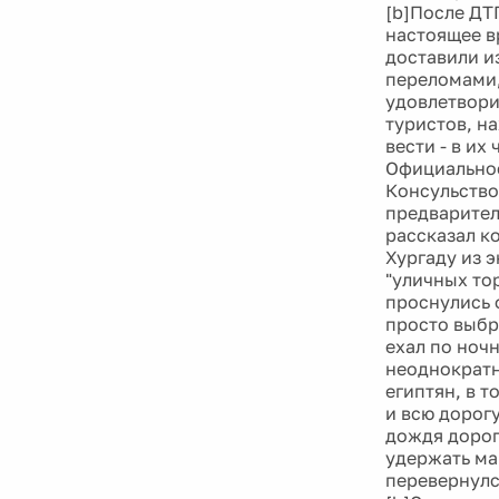
[b]После ДТ
настоящее в
доставили и
переломами,
удовлетвори
туристов, н
вести - в их
Официальное
Консульство
предварител
рассказал к
Хургаду из 
"уличных то
проснулись о
просто выбр
ехал по ноч
неоднократн
египтян, в 
и всю дорог
дождя дорог
удержать ма
перевернулс