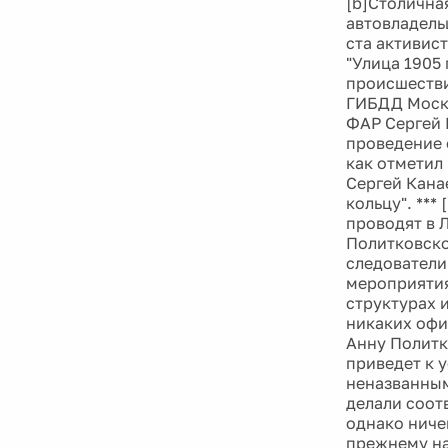
[b]Столична
автовладель
ста активис
"Улица 1905
происшестви
ГИБДД Москв
ФАР Сергей 
проведение 
как отметил
Сергей Кана
кольцу". **
проводят в 
Политковско
следователи
мероприятия
структурах 
никаких офи
Анну Политк
приведет к 
неназванным
делали соот
однако ниче
прежнему на