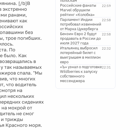
полоскам
иянина. [/b]В
Российские фанаты
22:59
в экстренно
Marvel обрушили
ыми ранами,
рейтинг «Колобка»
Парламент Индии
енивают как
22:58
потребовал извинений
российских
от Марка Цукерберга
ропавшими без
Бензин Евро 2 будут
22:58
ды, трое погибших.
продавать в России до
июля 2027 года
илось.
Итальянец выбросил
22:32
ста. По
лотерейный билет с
е было. Как
выигрышем в миллион
 возвращались в
евро
 у так называемых
«Ъ» узнал о подготовке
22:31
Wildberries к запуску
ажиров спала. "Мы
собственного
вив, что многих
мессенджера
, что водитель
смотря на
дил нескольких
 передних сидениях
 на мокрой от
дитель не смог
ы и трижды
ья Красного моря.