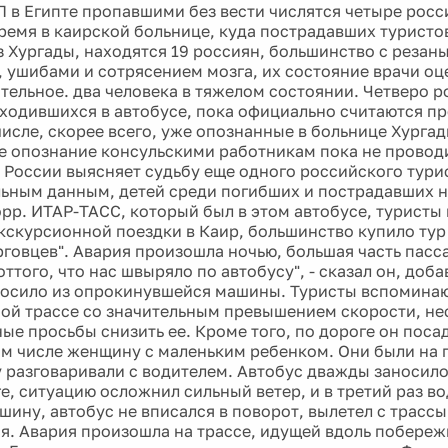
П в Египте пропавшими без вести числятся четыре росс
ремя в каирской больнице, куда пострадавших туристо
з Хургады, находятся 19 россиян, большинство с резан
 ушибами и сотрясением мозга, их состояние врачи оц
тельное. два человека в тяжелом состоянии. Четверо 
аходившихся в автобусе, пока официально считаются п
 числе, скорее всего, уже опознанные в больнице Хурга
 опознание консульскими работникам пока не провод
 России выясняет судьбу еще одного российского тури
ьным данным, детей среди погибших и пострадавших н
орр. ИТАР-ТАСС, который был в этом автобусе, туристы
экскурсионной поездки в Каир, большинство купило тур
рговцев". Авария произошла ночью, большая часть пасс
ттого, что нас швыряло по автобусу", - сказал он, доба
осило из опрокинувшейся машины. Туристы вспоминают
ной трассе со значительным превышением скорости, не
ые просьбы снизить ее. Кроме того, по дороге он поса
том числе женщину с маленьким ребенком. Они были на
у разговаривали с водителем. Автобус дважды заносило
е, ситуацию осложнил сильный ветер, и в третий раз во
шину, автобус не вписался в поворот, вылетел с трасс
я. Авария произошла на трассе, идущей вдоль побереж