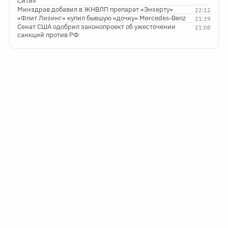
Сити»
Минздрав добавил в ЖНВЛП препарат «Энхерту»
22:12
«Флит Лизинг» купил бывшую «дочку» Mercedes-Benz
21:39
Сенат США одобрил законопроект об ужесточении
21:08
санкций против РФ