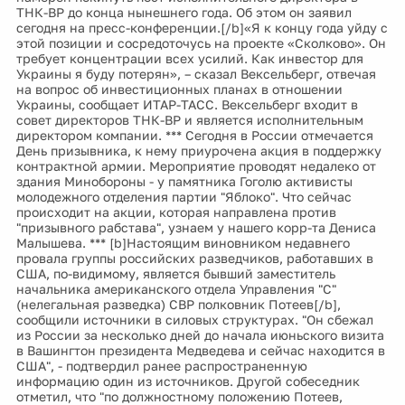
ТНК-ВР до конца нынешнего года. Об этом он заявил
сегодня на пресс-конференции.[/b]«Я к концу года уйду с
этой позиции и сосредоточусь на проекте «Сколково». Он
требует концентрации всех усилий. Как инвестор для
Украины я буду потерян», – сказал Вексельберг, отвечая
на вопрос об инвестиционных планах в отношении
Украины, сообщает ИТАР-ТАСС. Вексельберг входит в
совет директоров ТНК-ВР и является исполнительным
директором компании. *** Сегодня в России отмечается
День призывника, к нему приурочена акция в поддержку
контрактной армии. Мероприятие проводят недалеко от
здания Минобороны - у памятника Гоголю активисты
молодежного отделения партии "Яблоко". Что сейчас
происходит на акции, которая направлена против
"призывного рабстава", узнаем у нашего корр-та Дениса
Малышева. *** [b]Настоящим виновником недавнего
провала группы российских разведчиков, работавших в
США, по-видимому, является бывший заместитель
начальника американского отдела Управления "С"
(нелегальная разведка) СВР полковник Потеев[/b],
сообщили источники в силовых структурах. "Он сбежал
из России за несколько дней до начала июньского визита
в Вашингтон президента Медведева и сейчас находится в
США", - подтвердил ранее распространенную
информацию один из источников. Другой собеседник
отметил, что "по должностному положению Потеев,