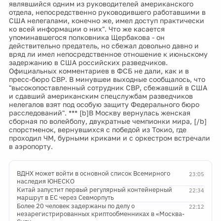
являвшийся одним из руководителей американского
отдела, непосредственно руководившего работавшими в
США нелегалами, конечно же, имел доступ практически
ко всей информации о них". Что же касается
упоминавшегося полковника Щербакова - он
действительно предатель, но сбежал довольно давно и
вряд ли имел непосредственное отношение к июньскому
задержанию в США российских разведчиков.
Официальных комментариев в ФСБ не дали, как и в
пресс-бюро СВР. В минувшеи выходные сообщалось, что
"высокопоставленный сотрудник СВР, сбежавший в США
и сдавший американским спецслужбам разведчиков
нелегалов взят под особую защиту Федерального бюро
расследований". *** [b]В Москву вернулась женская
сборная по волейболу, двукратные чемпионки мира, [/b]
спорстменок, вернувшихся с победой из Токио, где
проходил ЧМ, бурными криками и с оркестром встречали
в аэропорту.
ВДНХ может войти в основной список Всемирного
23:05
наследия ЮНЕСКО
Китай запустит первый регулярный контейнерный
22:34
маршрут в ЕС через Севморпуть
Более 20 человек задержаны по делу о
22:12
незарегистрированных криптообменниках в «Москва-