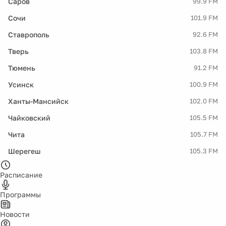
Саров
99.9 FM
Сочи
101.9 FM
Ставрополь
92.6 FM
Тверь
103.8 FM
Тюмень
91.2 FM
Усинск
100.9 FM
Ханты-Мансийск
102.0 FM
Чайковский
105.5 FM
Чита
105.7 FM
Шерегеш
105.3 FM
Расписание
Программы
Новости