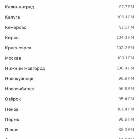
Калининград
97.7 FM
Калуга
106.1 FM
Кемерово
91.5 FM
Киров
104.3 FM
Красноярск
102.2 FM
Москва
100.1 FM
Нижний Новгород
100.4 FM
Новокузнецк
96.9 FM
Новосибирск
96.6 FM
Озёрск
95.4 FM
Пенза
101.4 FM
Пермь
98.9 FM
Псков
88.3 FM