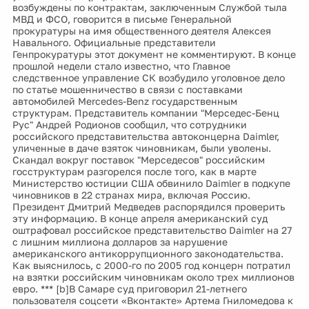
возбуждены по контрактам, заключенным Службой тыла
МВД и ФСО, говорится в письме Генеральной
прокуратуры на имя общественного деятеля Алексея
Навального. Официальные представители
Генпрокуратуры этот документ не комментируют. В конце
прошлой недели стало известно, что Главное
следственное управление СК возбудило уголовное дело
по статье мошенничество в связи с поставками
автомобилей Mercedes-Benz государственным
структурам. Представитель компании "Мерседес-Бенц
Рус" Андрей Родионов сообщил, что сотрудники
российского представительства автоконцерна Daimler,
уличенные в даче взяток чиновникам, были уволены.
Скандал вокруг поставок "Мерседесов" российским
госструктурам разгорелся после того, как в марте
Министерство юстиции США обвинило Daimler в подкупе
чиновников в 22 странах мира, включая Россию.
Президент Дмитрий Медведев распорядился проверить
эту информацию. В конце апреля американский суд
оштрафовал российское представительство Daimler на 27
с лишним миллиона долларов за нарушение
американского антикоррупционного законодательства.
Как выяснилось, с 2000-го по 2005 год концерн потратил
на взятки российским чиновникам около трех миллионов
евро. *** [b]В Самаре суд приговорил 21-летнего
пользователя соцсети «Вконтакте» Артема Гниломедова к