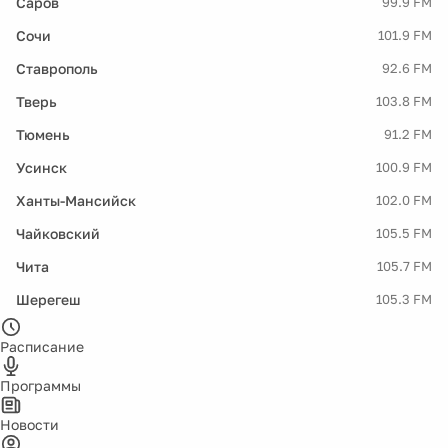
Саров
99.9 FM
Сочи
101.9 FM
Ставрополь
92.6 FM
Тверь
103.8 FM
Тюмень
91.2 FM
Усинск
100.9 FM
Ханты-Мансийск
102.0 FM
Чайковский
105.5 FM
Чита
105.7 FM
Шерегеш
105.3 FM
Расписание
Программы
Новости