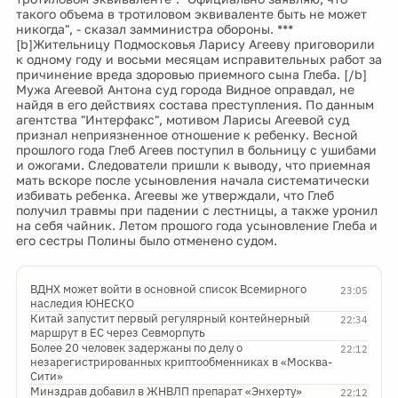
такого объема в тротиловом эквиваленте быть не может
никогда", - сказал замминистра обороны. ***
[b]Жительницу Подмосковья Ларису Агееву приговорили
к одному году и восьми месяцам исправительных работ за
причинение вреда здоровью приемного сына Глеба. [/b]
Мужа Агеевой Антона суд города Видное оправдал, не
найдя в его действиях состава преступления. По данным
агентства "Интерфакс", мотивом Ларисы Агеевой суд
признал неприязненное отношение к ребенку. Весной
прошлого года Глеб Агеев поступил в больницу с ушибами
и ожогами. Следователи пришли к выводу, что приемная
мать вскоре после усыновления начала систематически
избивать ребенка. Агеевы же утверждали, что Глеб
получил травмы при падении с лестницы, а также уронил
на себя чайник. Летом прошого года усыновление Глеба и
его сестры Полины было отменено судом.
ВДНХ может войти в основной список Всемирного
23:05
наследия ЮНЕСКО
Китай запустит первый регулярный контейнерный
22:34
маршрут в ЕС через Севморпуть
Более 20 человек задержаны по делу о
22:12
незарегистрированных криптообменниках в «Москва-
Сити»
Минздрав добавил в ЖНВЛП препарат «Энхерту»
22:12