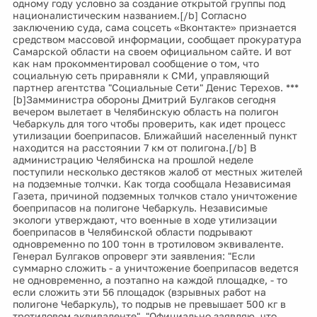
одному году условно за создание открытой группы под
националистическим названием.[/b] Согласно
заключению суда, сама соцсеть «Вконтакте» признается
средством массовой информации, сообщает прокуратура
Самарской области на своем официальном сайте. И вот
как нам прокомментировал сообщение о том, что
социальную сеть приравняли к СМИ, управляющий
партнер агентства "Социальные Сети" Денис Терехов. ***
[b]Замминистра обороны Дмитрий Булгаков сегодня
вечером вылетает в Челябинскую область на полигон
Чебаркуль для того чтобы проверить, как идет процесс
утилизации боеприпасов. Ближайший населенный пункт
находится на расстоянии 7 км от полигона.[/b] В
администрацию Челябинска на прошлой неделе
поступили несколько дестяков жалоб от местных жителей
на подземные толчки. Как тогда сообщала Независимая
Газета, причиной подземных толчков стало уничтожение
боеприпасов на полигоне Чебаркуль. Независимые
экологи утверждают, что военные в ходе утилизации
боеприпасов в Челябинской области подрывают
одновременно по 100 тонн в тротиловом эквиваленте.
Генерал Булгаков опроверг эти заявления: "Если
суммарно сложить - а уничтожение боеприпасов ведется
не одновременно, а поэтапно на каждой площадке, - то
если сложить эти 56 площадок (взрывных работ на
полигоне Чебаркуль), то подрыв не превышает 500 кг в
тротиловом эквиваленте". "Официально заявляю, что