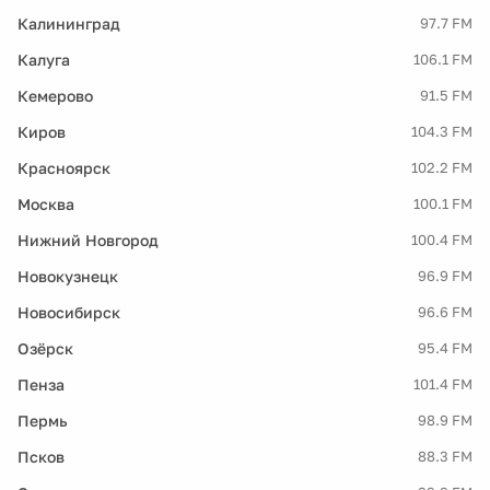
Калининград
97.7 FM
Калуга
106.1 FM
Кемерово
91.5 FM
Киров
104.3 FM
Красноярск
102.2 FM
Москва
100.1 FM
Нижний Новгород
100.4 FM
Новокузнецк
96.9 FM
Новосибирск
96.6 FM
Озёрск
95.4 FM
Пенза
101.4 FM
Пермь
98.9 FM
Псков
88.3 FM