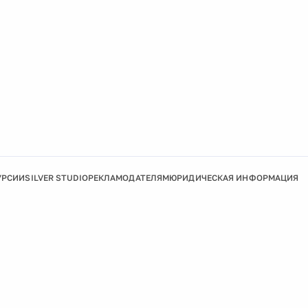
УРСИИ
SILVER STUDIO
РЕКЛАМОДАТЕЛЯМ
ЮРИДИЧЕСКАЯ ИНФОРМАЦИЯ