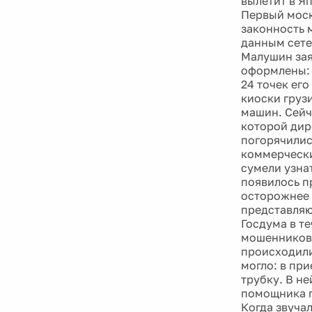
вылетит в Я
Первый моск
законность 
данным сете
Малушин зая
оформлены: 
24 точек его
киоски груз
машин. Сейч
которой дир
погорячилис
коммерчески
сумели узна
появилось п
осторожнее 
представляю
Госдума в т
мошенников;
происходили
могло: в пр
трубку. В н
помощника п
Когда звучал