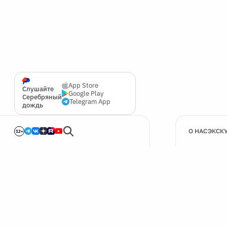
App Store
Слушайте
Google Play
Серебряный
Telegram App
дождь
О НАС
ЭКСК
12+