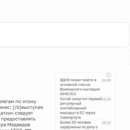
ВДНХ может войти в
23:05
основной список
Всемирного наследия
ЮНЕСКО
Китай запустит первый
22:34
ллегам по этому
регулярный
нес: [/b]выступая
контейнерный
цатки» следует
маршрут в ЕС через
Севморпуть
 предоставлять
Более 20 человек
22:12
тра Медведев
задержаны по делу о