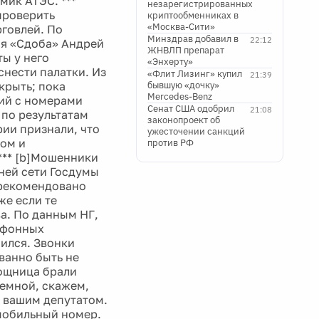
мик АТЭС. ***
незарегистрированных
проверить
криптообменниках в
«Москва-Сити»
рговлей. По
Минздрав добавил в
22:12
ия «Сдоба» Андрей
ЖНВЛП препарат
ты у него
«Энхерту»
снести палатки. Из
«Флит Лизинг» купил
21:39
крыть; пока
бывшую «дочку»
Mercedes-Benz
фий с номерами
Сенат США одобрил
21:08
 по результатам
законопроект об
рии признали, что
ужесточении санкций
дом и
против РФ
*** [b]Мошенники
ней сети Госдумы
 рекомендовано
же если те
а. По данным НГ,
лефонных
ился. Звонки
ванно быть не
мощница брали
иемной, скажем,
с вашим депутатом.
ь мобильный номер.