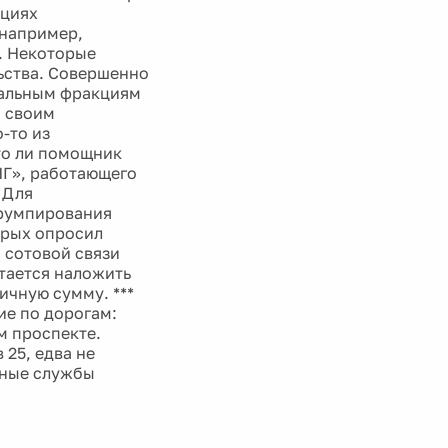
ациях
 например,
. Некоторые
ьства. Совершенно
тальным фракциям
ы своим
-то из
 то ли помощник
НГ», работающего
 Для
ррумпирования
орых опросил
 сотовой связи
тается наложить
ичную сумму. ***
ие по дорогам:
м проспекте.
 25, едва не
ьные службы