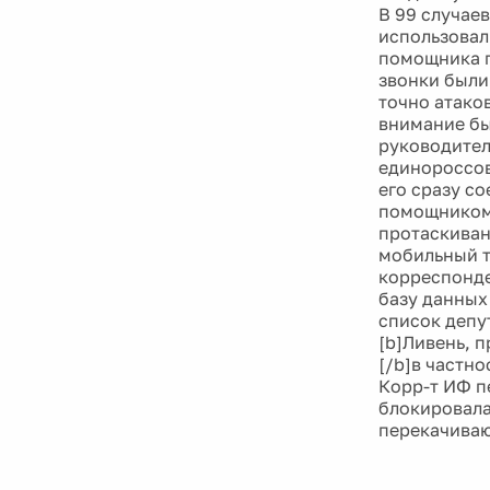
В 99 случаев
использовал
помощника п
звонки были
точно атако
внимание бы
руководител
единороссов
его сразу с
помощником 
протаскиван
мобильный т
корреспонде
базу данных
список депу
[b]Ливень, 
[/b]в частн
Корр-т ИФ п
блокировала
перекачиваю