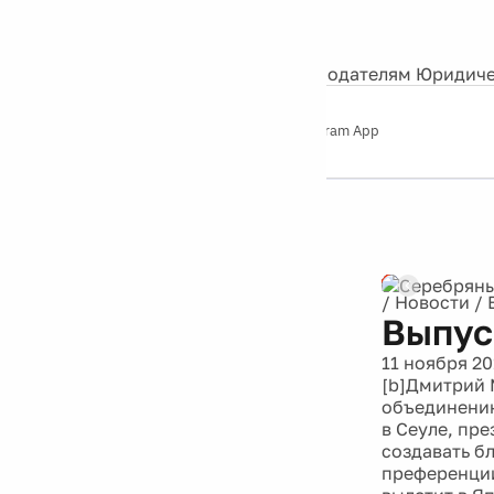
События
Контакты
О нас
Экскурсии
Silver Studio
Рекламодателям
Юридиче
Слушайте
App Store
Google Play
Telegram App
Серебряный
дождь
12+
Реклама
/
Новости
/
Выпус
11 ноября 20
[b]Дмитрий 
объединению
в Сеуле, пр
создавать б
преференции