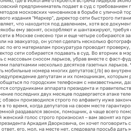
понию, где в Иокогаме откроется встреча лидеров эконо
овский предприниматель подает в суд с требованием 
методов московских чиновников в борьбе с уличной то
вого издания "Маркер", директор сети быстрого питан
вляет, что находится под давлением, хотя все докумен
якобы ему звонят, оскорбляют и шантажируют, требуя 
 сети в Москве снесено три и еще четыре собираются за
или на эвакуатор, он успел сделать несколько фотогра
ас по его материалам прокуратура проводит проверку,
ектор сети собирается подавать в суд. Во вторник в мэ
ь с массовым сносом ларьков, убрав вместе с фаст-фу
ми палаткамии несколько десятков газетных ларьков. 
ть мобильные номера многих депутатов:[/b] во внутрен
редупреждение депутатам и их помощникам, которым
общаться по городским телефонам с неизвестными, да
тся сотрудниками аппарата президента и правительств
ечение последних двух месяцев подвергается атаке те
 обзвон производился строго по алфавиту иуже законч
 в то время, когда депутатов на своем месте гарантиро
иемной раздавался звонок, помощник, а чаще всего по
ей женский голос строго произносил – вам звонят из пр
резидента Аркадия Дворковича, он хочет поговорить 
 ответ, его, мол, на месте нет, следовала просьба дат