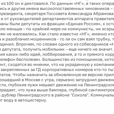
 из 100 он и диктовался. По данным «НГ», в таких опер
ись и другие имена высокопоставленных чиновников –
резидента, секретаря Госсовета Александра Абрамова
 и от руководителей департаментов аппарата правител
ваны были депутаты из фракции «Единая Россия», к ос
ло меньше – по крайней мере ни коммунисты, ни эсэр
ям не жаловались. Как стало известно «НГ», именно кто
 и разоблачил мошенников - то ли он сам взял трубку,
оединил. Впрочем, по словам одного из собеседников «
депутата, получить мобильник – еще ничего не значит.
ия каких-либо идей, лоббирования, а то и прямого ко
елефон бесполезен. Большинство из помощников, кот
нт, сходятся во мнении, что на украденную у компании
 закрепленных за ГД корпоративных номеров кто-то пы
татов. Чтобы назначить за обновленную ее версию прил
прошедший в Москве с утра, серьезно затруднил движен
ости, глубокие лужи мешают движению на Ленинградско
ередает, что лужа выше бампера, глубиной сантиметров
 дублер Ленинградского в районе "Сокола". Коммунал
т воду в автоцистерну.