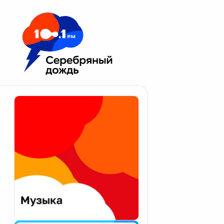
Москва 100.1 FM
Апатиты
Астрахань
Волгоград
Вологда
Екатеринбург
Иваново
Казань
Калининград
Калуга