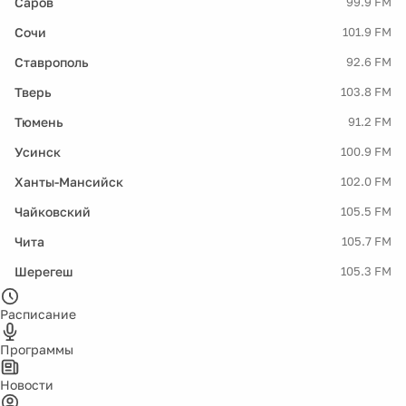
Саров
99.9 FM
Сочи
101.9 FM
Ставрополь
92.6 FM
Тверь
103.8 FM
Тюмень
91.2 FM
Усинск
100.9 FM
Ханты-Мансийск
102.0 FM
Чайковский
105.5 FM
Чита
105.7 FM
Шерегеш
105.3 FM
Расписание
Программы
Новости