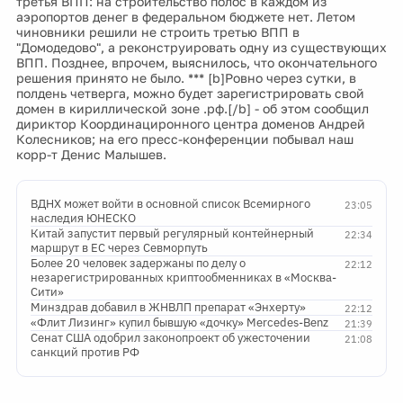
третья ВПП: на строительство полос в каждом из
аэропортов денег в федеральном бюджете нет. Летом
чиновники решили не строить третью ВПП в
"Домодедово", а реконструировать одну из существующих
ВПП. Позднее, впрочем, выяснилось, что окончательного
решения принято не было. *** [b]Ровно через сутки, в
полдень четверга, можно будет зарегистрировать свой
домен в кириллической зоне .рф.[/b] - об этом сообщил
дириктор Координациронного центра доменов Андрей
Колесников; на его пресс-конференции побывал наш
корр-т Денис Малышев.
ВДНХ может войти в основной список Всемирного
23:05
наследия ЮНЕСКО
Китай запустит первый регулярный контейнерный
22:34
маршрут в ЕС через Севморпуть
Более 20 человек задержаны по делу о
22:12
незарегистрированных криптообменниках в «Москва-
Сити»
Минздрав добавил в ЖНВЛП препарат «Энхерту»
22:12
«Флит Лизинг» купил бывшую «дочку» Mercedes-Benz
21:39
Сенат США одобрил законопроект об ужесточении
21:08
санкций против РФ