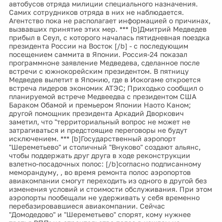
автобусов отряда милиции специального назначения.
Самих сотрудников отряда в них не наблюдается.
Агентство пока не располагает информацией о причинах,
вызвавших принятие этих мер. *** [b]Дмитрий Медведев
прибыл в Сеул, с которого началась пятидневная поездка
президента России на Восток [/b] - с последующим
посещением саммита в Японии. Россия-24 показал
программноне заявление Медведева, сделанное после
встречи с южнокорейским президентом. В пятницу
Медведев вылетит в Японию, где в Иокогаме откроется
встреча лидеров экономик АТЭС; Приходько сообщил о
планируемой встрече Медвеедва с президентом США
Бараком Обамой и премьером Японии Наото Каном;
другой помощник президента Аркадий Дворкович
заметил, что "территориальный вопрос не может не
затрагиваться и предстоящие переговоры не будут
исключением. *** [b]Государственный аэропорт
"Шереметьево" и столичный "Внуково" создают альянс,
чтобы поддержать друг друга в ходе реконструкции
взлетно-посадочных полос: [/b]согласно подписанному
меморандуму, , во время ремонта полос аэропортов
авиакомпании смогут переходить из одного в другой без
изменения условий и стоимости обслуживания. При этом
аэропорты пообещали не удерживать у себя временно
перебазировавшиеся авиакомпании. Сейчас
"Домодедово" и "Шереметьево" спорят, кому нужнее