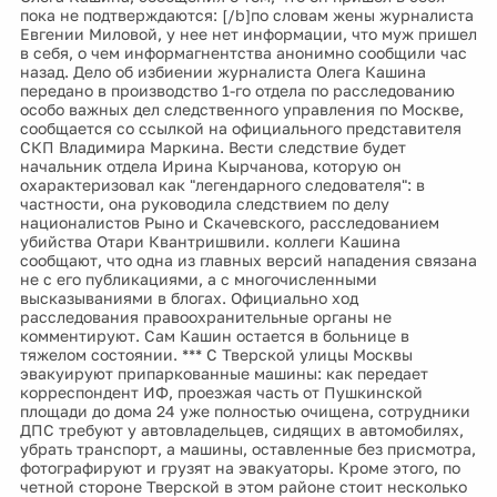
пока не подтверждаются: [/b]по словам жены журналиста
Евгении Миловой, у нее нет информации, что муж пришел
в себя, о чем информагнентства анонимно сообщили час
назад. Дело об избиении журналиста Олега Кашина
передано в производство 1-го отдела по расследованию
особо важных дел следственного управления по Москве,
сообщается со ссылкой на официального представителя
СКП Владимира Маркина. Вести следствие будет
начальник отдела Ирина Кырчанова, которую он
охарактеризовал как "легендарного следователя": в
частности, она руководила следствием по делу
националистов Рыно и Скачевского, расследованием
убийства Отари Квантришвили. коллеги Кашина
сообщают, что одна из главных версий нападения связана
не с его публикациями, а с многочисленными
высказываниями в блогах. Официально ход
расследования правоохранительные органы не
комментируют. Сам Кашин остается в больнице в
тяжелом состоянии. *** С Тверской улицы Москвы
эвакуируют припаркованные машины: как передает
корреспондент ИФ, проезжая часть от Пушкинской
площади до дома 24 уже полностью очищена, сотрудники
ДПС требуют у автовладельцев, сидящих в автомобилях,
убрать транспорт, а машины, оставленные без присмотра,
фотографируют и грузят на эвакуаторы. Кроме этого, по
четной стороне Тверской в этом районе стоит несколько