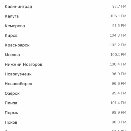
Калининград
97.7 FM
Калуга
106.1 FM
Кемерово
91.5 FM
Киров
104.3 FM
Красноярск
102.2 FM
Москва
100.1 FM
Нижний Новгород
100.4 FM
Новокузнецк
96.9 FM
Новосибирск
96.6 FM
Озёрск
95.4 FM
Пенза
101.4 FM
Пермь
98.9 FM
Псков
88.3 FM