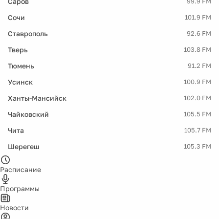
Саров
99.9 FM
Сочи
101.9 FM
Ставрополь
92.6 FM
Тверь
103.8 FM
Тюмень
91.2 FM
Усинск
100.9 FM
Ханты-Мансийск
102.0 FM
Чайковский
105.5 FM
Чита
105.7 FM
Шерегеш
105.3 FM
Расписание
Программы
Новости