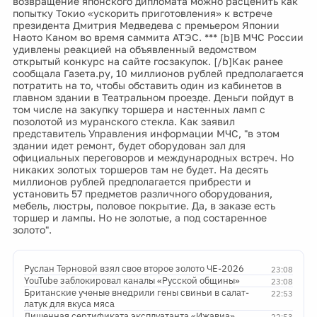
возвращение японского дипломата можно расценить как
попытку Токио «ускорить приготовления» к встрече
президента Дмитрия Медведева с премьером Японии
Наото Каном во время саммита АТЭС. *** [b]В МЧС России
удивлены реакцией на объявленный ведомством
открытый конкурс на сайте госзакупок. [/b]Как ранее
сообщала Газета.ру, 10 миллионов рублей предполагается
потратить на то, чтобы обставить один из кабинетов в
главном здании в Театральном проезде. Деньги пойдут в
том числе на закупку торшера и настенных ламп с
позолотой из муранского стекла. Как заявил
представитель Управления информации МЧС, "в этом
здании идет ремонт, будет оборудован зал для
официальных переговоров и международных встреч. Но
никаких золотых торшеров там не будет. На десять
миллионов рублей предполагается прибрести и
установить 57 предметов различного оборудования,
мебель, люстры, половое покрытие. Да, в заказе есть
торшер и лампы. Но не золотые, а под состаренное
золото".
Руслан Терновой взял свое второе золото ЧЕ-2026
23:08
YouTube заблокировал каналы «Русской общины»
23:08
Британские ученые внедрили гены свиньи в салат-
22:53
латук для вкуса мяса
Лишенная сертификата эксплуатанта «Ижавиа»