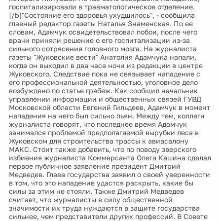
госпитализировали в травматологическое отделение.
[/b]"Состояние его здоровья ухудшилось", - сообщила
главный редактор газеты Наталья Знаменская. По ее
словам, Адамчук освидетельствовал побои, после чего
врачи приняли решение о его госпитализации из-за
сильного сотрясения головного мозга. На журналиста
газеты "Жуковские вести" Анатолия Адамчука напали,
когда он выходил в два часа ночи из редакции в центре
Жуковского. Следствие пока не связывает нападение с
его профессиональной деятельностью, уголовное дело
возбуждено по статье грабеж. Как сообщил начальник
управлении информации и общественных связей ГУВД
Московской области Евгений Гильдеев, Адамчук в момент
нападения на него был сильно пьян. Между тем, коллеги
журналиста говорят, что последнее время Адамчук
занимался проблемой предполагаемой вырубки леса в
Жуковском для строительства трассы к авиасалону
МАКС. Стоит также добавить, что по поводу зверского
избиения журналиста Коммерсанта Олега Кашина сделал
первое публичное заявление президент Дмитрий
Медведев. Глава государства заявил о своей уверенности
в том, что это нападение удастся раскрыть, какие бы
силы за этим не стояли. Также Дмитрий Медведев
считает, что журналисты в силу общественной
значимости их труда нуждаются в защите государства
сильнее, чем представители других профессий. В Совете