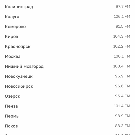
Калининград
97.7 FM
Калуга
106.1 FM
Кемерово
91.5 FM
Киров
104.3 FM
Красноярск
102.2 FM
Москва
100.1 FM
Нижний Новгород
100.4 FM
Новокузнецк
96.9 FM
Новосибирск
96.6 FM
Озёрск
95.4 FM
Пенза
101.4 FM
Пермь
98.9 FM
Псков
88.3 FM