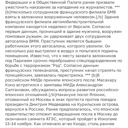
Федерации и в Общественной Палате ранее призвали
ужесточить наказание за нападение на журналистов. ***
[b]Несколько сотрудников французского филиала БМВ
взяты в заложники вооруженным человеком.[/b] Здание
французского филиала автомобилестроительной
компании находится недалеко от Версаля. Согласно
первым данным, проникший в здание мужчина, вооружен
помповым ружьем, он удерживает двух сотрудников
автосалона BMW. Преступник является бывшим
работником этого автосалона, которого уволили. Он
несколько раз выстрелил в воздух и попытался поджечь
помещение. Известно, что к месту захвата заложников
под Парижем срочно переброшено спецподразделение по
борьбе с терроризмом "Рэд". Согласно данным
французских телеканалов, преступник начал стрелять по
полицейским, завязалась перестрелка. *** [b]В
российском МИДе приняли японского посла: Масахару
Коно встретился с замглавы МИДа Александром
Салтановом, обсуждались вопросы развития российско-
японских отношений.[/b]Накануне посол Японии,
отозванный из Москвы в знак протеста против поездки
президента Дмитрия Медведева на Курильские острова,
вернулся в Россию. Ранее предполагалось, что японское
правительство отложит возвращение посла в Москву до
окончания саммита АТЭС, который пройдет в Иокогаме
13–14 ноября. Как отмечало аг-во Киодо, столь раннее