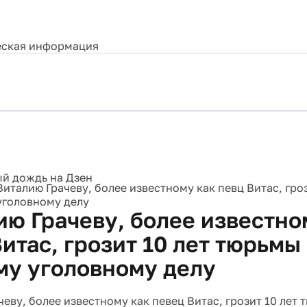
ская информация
Виталию Грачеву, более известному как певц Витас, гро
уголовному делу
ию Грачеву, более известно
итас, грозит 10 лет тюрьмы
му уголовному делу
чеву, более известному как певец Витас, грозит 10 лет