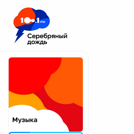
Москва 100.1 FM
Апатиты
Астрахань
Волгоград
Вологда
Екатеринбург
Иваново
Казань
Калининград
Калуга