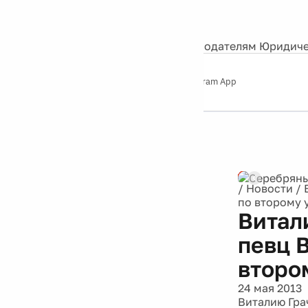
События
Контакты
О нас
Экскурсии
Silver Studio
Рекламодателям
Юридиче
Слушайте
App Store
Google Play
Telegram App
Серебряный
дождь
12+
/
Новости
/
по второму 
Витал
певц В
второ
24 мая 2013
Виталию Гра