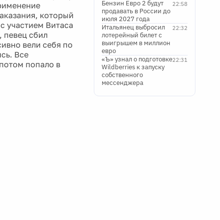
Бензин Евро 2 будут
применение
22:58
продавать в России до
аказания, который
июля 2027 года
 с участием Витаса
Итальянец выбросил
22:32
, певец сбил
лотерейный билет с
выигрышем в миллион
сивно вели себя по
евро
сь. Все
«Ъ» узнал о подготовке
22:31
потом попало в
Wildberries к запуску
собственного
мессенджера