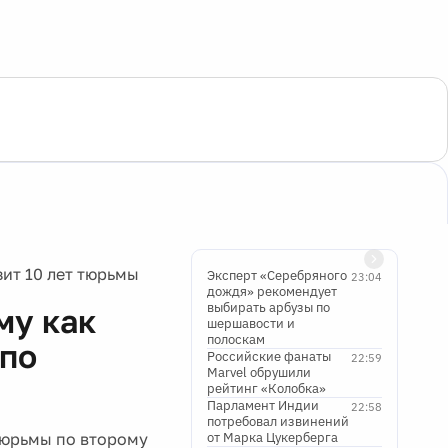
зит 10 лет тюрьмы
Эксперт «Серебряного
23:04
дождя» рекомендует
выбирать арбузы по
му как
шершавости и
полоскам
 по
Российские фанаты
22:59
Marvel обрушили
рейтинг «Колобка»
Парламент Индии
22:58
потребовал извинений
 тюрьмы по второму
от Марка Цукерберга