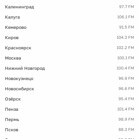
Калининград
97.7 FM
Калуга
106.1 FM
Кемерово
91.5 FM
Киров
104.3 FM
Красноярск
102.2 FM
Москва
100.1 FM
Нижний Новгород
100.4 FM
Новокузнецк
96.9 FM
Новосибирск
96.6 FM
Озёрск
95.4 FM
Пенза
101.4 FM
Пермь
98.9 FM
Псков
88.3 FM