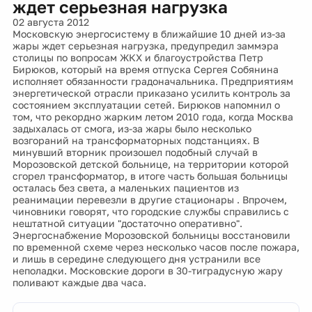
ждет серьезная нагрузка
02 августа 2012
Московскую энергосистему в ближайшие 10 дней из-за
жары ждет серьезная нагрузка, предупредил заммэра
столицы по вопросам ЖКХ и благоустройства Петр
Бирюков, который на время отпуска Сергея Собянина
исполняет обязанности градоначальника. Предприятиям
энергетической отрасли приказано усилить контроль за
состоянием эксплуатации сетей. Бирюков напомнил о
том, что рекордно жарким летом 2010 года, когда Москва
задыхалась от смога, из-за жары было несколько
возгораний на трансформаторных подстанциях. В
минувший вторник произошел подобный случай в
Морозовской детской больнице, на территории которой
сгорел трансформатор, в итоге часть большая больницы
осталась без света, а маленьких пациентов из
реанимации перевезли в другие стационары . Впрочем,
чиновники говорят, что городские службы справились с
нештатной ситуации "достаточно оперативно".
Энергоснабжение Морозовской больницы восстановили
по временной схеме через несколько часов после пожара,
и лишь в середине следующего дня устранили все
неполадки. Московские дороги в 30-тиградусную жару
поливают каждые два часа.