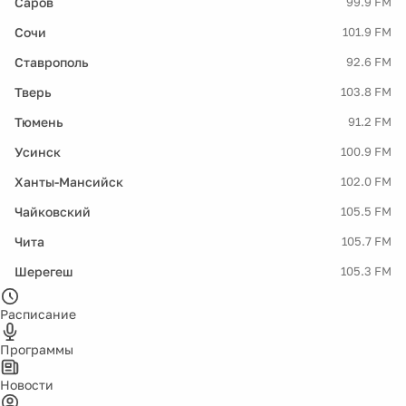
Саров
99.9 FM
Сочи
101.9 FM
Ставрополь
92.6 FM
Тверь
103.8 FM
Тюмень
91.2 FM
Усинск
100.9 FM
Ханты-Мансийск
102.0 FM
Чайковский
105.5 FM
Чита
105.7 FM
Шерегеш
105.3 FM
Расписание
Программы
Новости