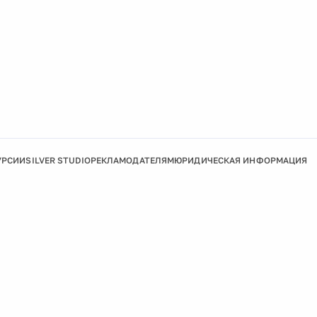
УРСИИ
SILVER STUDIO
РЕКЛАМОДАТЕЛЯМ
ЮРИДИЧЕСКАЯ ИНФОРМАЦИЯ