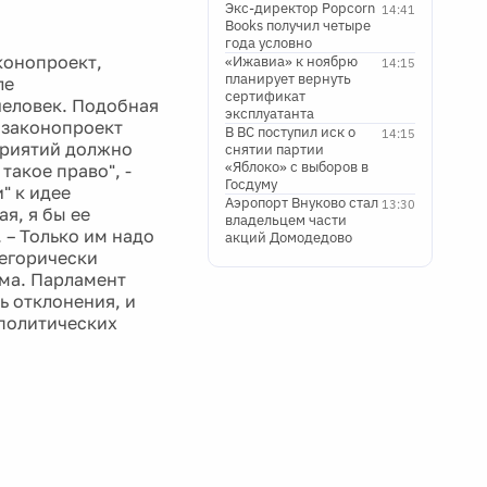
Экс-директор Popcorn
14:41
Books получил четыре
года условно
конопроект,
«Ижавиа» к ноябрю
14:15
планирует вернуть
ле
сертификат
человек. Подобная
эксплуатанта
 законопроект
В ВС поступил иск о
14:15
приятий должно
снятии партии
«Яблоко» с выборов в
такое право", -
Госдуму
" к идее
Аэропорт Внуково стал
13:30
я, я бы ее
владельцем части
 – Только им надо
акций Домодедово
тегорически
ема. Парламент
ь отклонения, и
 политических