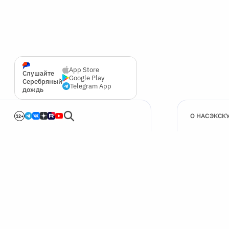
App Store
Слушайте
Google Play
Серебряный
Telegram App
дождь
О НАС
ЭКСК
12+