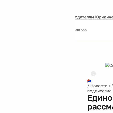
События
Контакты
О нас
Экскурсии
Silver Studio
Рекламодателям
Юридиче
Слушайте
App Store
Google Play
Telegram App
Серебряный
дождь
12+
/
Новости
/
подписались
Едино
рассм