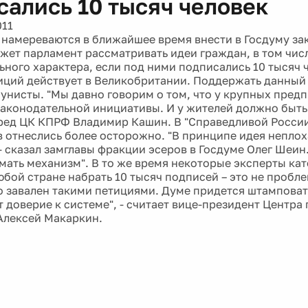
сались 10 тысяч человек
011
намереваются в ближайшее время внести в Госдуму за
жет парламент рассматривать идеи граждан, в том чис
ьного характера, если под ними подписались 10 тысяч 
иций действует в Великобритании. Поддержать данный
унисты. "Мы давно говорим о том, что у крупных пред
законодательной инициативы. И у жителей должно быть 
ред ЦК КПРФ Владимир Кашин. В "Справедливой России
 отнеслись более осторожно. "В принципе идея неплоха
- сказал замглавы фракции эсеров в Госдуме Олег Шеин.
мать механизм". В то же время некоторые эксперты ка
любой стране набрать 10 тысяч подписей – это не пробл
о завален такими петициями. Думе придется штамповат
т доверие к системе", - считает вице-президент Центра
Алексей Макаркин.