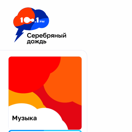
Москва 100.1 FM
Апатиты
Астрахань
Волгоград
Вологда
Екатеринбург
Иваново
Казань
Калининград
Калуга