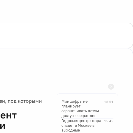
еи, под которыми
Минцифры не
16:51
планирует
ограничивать детям
мент
доступ к соцсетям
Гидрометцентр: жара
15:45
ми
спадет в Москве в
выходные