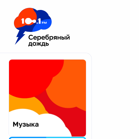
Москва 100.1 FM
Апатиты
Астрахань
Волгоград
Вологда
Екатеринбург
Иваново
Казань
Калининград
Калуга