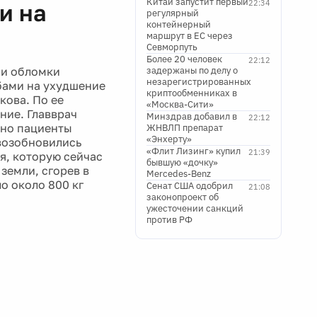
Китай запустит первый
22:34
и на
регулярный
контейнерный
маршрут в ЕС через
Севморпуть
Более 20 человек
22:12
ли обломки
задержаны по делу о
незарегистрированных
обами на ухудшение
криптообменниках в
кова. По ее
«Москва-Сити»
ние. Главврач
Минздрав добавил в
22:12
, но пациенты
ЖНВЛП препарат
«Энхерту»
 возобновились
«Флит Лизинг» купил
21:39
я, которую сейчас
бывшую «дочку»
земли, сгорев в
Mercedes-Benz
ло около 800 кг
Сенат США одобрил
21:08
законопроект об
ужесточении санкций
против РФ