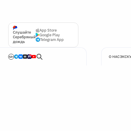
App Store
Слушайте
Google Play
Серебряный
Telegram App
дождь
О НАС
ЭКСК
12+
🍪
Мы используем cookie для улучшения работы сайта.