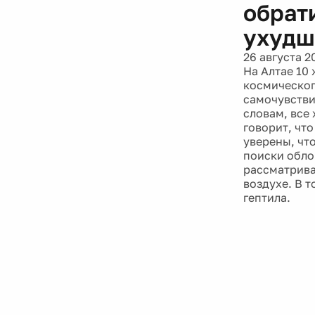
обрат
ухудш
26 августа 2
На Алтае 10
космическог
самочувстви
словам, все
говорит, что
уверены, чт
поиски обло
рассматрива
воздухе. В т
гептила.