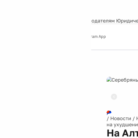
События
Контакты
О нас
Экскурсии
Silver Studio
Рекламодателям
Юридиче
Слушайте
App Store
Google Play
Telegram App
Серебряный
дождь
12+
Реклама
/
Новости
/
на ухудшени
На Ал