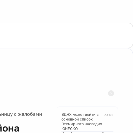
льницу с жалобами
ВДНХ может войти в
23:05
основной список
Всемирного наследия
йона
ЮНЕСКО