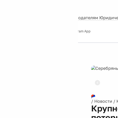
События
Контакты
О нас
Экскурсии
Silver Studio
Рекламодателям
Юридиче
Слушайте
App Store
Google Play
Telegram App
Серебряный
дождь
12+
Реклама
/
Новости
/
Крупн
потер