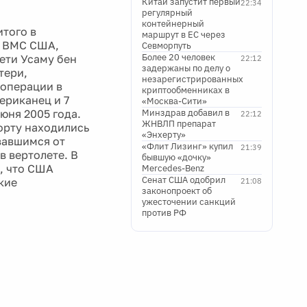
Китай запустит первый
22:34
регулярный
контейнерный
итого в
маршрут в ЕС через
а ВМС США,
Севморпуть
Более 20 человек
ети Усаму бен
22:12
задержаны по делу о
тери,
незарегистрированных
 операции в
криптообменниках в
ериканец и 7
«Москва-Сити»
юня 2005 года.
Минздрав добавил в
22:12
ЖНВЛП препарат
орту находились
«Энхерту»
вавшимся от
«Флит Лизинг» купил
21:39
в вертолете. В
бывшую «дочку»
, что США
Mercedes-Benz
Сенат США одобрил
кие
21:08
законопроект об
ужесточении санкций
против РФ