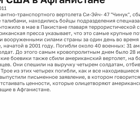
011
антно-транспортного вертолета Си-Эйч- 47 "Чинук", сб
 талибами, находились бойцы подразделения спецназ
чтожило в мае в Пакистане главаря террористической с
риканская пресса указывает, что это самые крупные по
 вооруженными силами страны за один день во время
 начатой в 2001 году. Погибли около 40 военных: 31 ам
олдат. До этого самым кровопролитным днем было 28 и
ские боевики также сбили американский вертолет, на б
вцев. Они спешили на выручку четырем солдатам, отби
Трое из этих четырех погибли, как и все находившиеся 
выпустили письменное заявление, в котором говорится
тстаивать ценности, которые олицетворяют американс
щие в Афганистане.