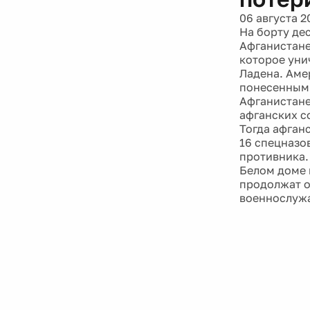
06 августа 2
На борту дес
Афганистане
которое уни
Ладена. Аме
понесенными
Афганистане,
афганских с
Тогда афган
16 спецназо
противника. 
Белом доме 
продолжат о
военнослужа