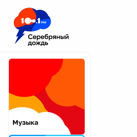
Москва 100.1 FM
Апатиты
Астрахань
Волгоград
Вологда
Екатеринбург
Иваново
Казань
Калининград
Калуга