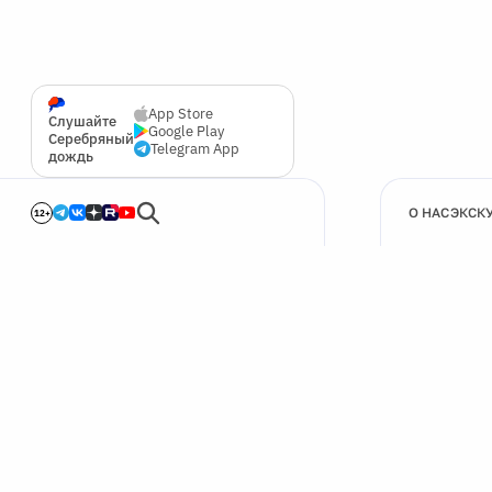
App Store
Слушайте
Google Play
Серебряный
Telegram App
дождь
О НАС
ЭКСК
12+
🍪
Мы используем cookie для улучшения работы сайта.