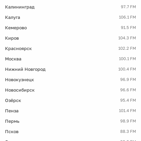
Калининград
97.7 FM
Калуга
106.1 FM
Кемерово
91.5 FM
Киров
104.3 FM
Красноярск
102.2 FM
Москва
100.1 FM
Нижний Новгород
100.4 FM
Новокузнецк
96.9 FM
Новосибирск
96.6 FM
Озёрск
95.4 FM
Пенза
101.4 FM
Пермь
98.9 FM
Псков
88.3 FM