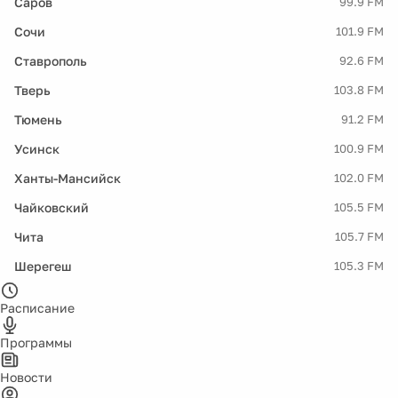
Саров
99.9 FM
Сочи
101.9 FM
Ставрополь
92.6 FM
Тверь
103.8 FM
Тюмень
91.2 FM
Усинск
100.9 FM
Ханты-Мансийск
102.0 FM
Чайковский
105.5 FM
Чита
105.7 FM
Шерегеш
105.3 FM
Расписание
Программы
Новости