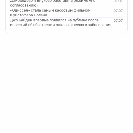
Домодедово и Внуково работают в режиме «по
07:07
согласованию»
«Одиссея» стала самым кассовым фильмом
07:07
Кристофера Нолана
Джо Байден впервые появился на публике после
07:07
известий об обострении онкологического заболевания