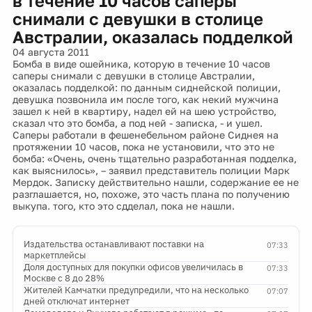
в течение 10 часов саперы
снимали с девушки в столице
Австралии, оказалась подделкой
04 августа 2011
Бомба в виде ошейника, которую в течение 10 часов
саперы снимали с девушки в столице Австралии,
оказалась подделкой: по данным сиднейской полиции,
девушка позвонила им после того, как некий мужчина
зашел к ней в квартиру, надел ей на шею устройство,
сказал что это бомба, а под ней - записка, - и ушел.
Саперы работали в фешенебельном районе Сиднея на
протяжении 10 часов, пока не установили, что это не
бомба: «Очень, очень тщательно разработанная подделка,
как выяснилось», – заявил представитель полиции Марк
Мердок. Записку действительно нашли, содержание ее не
разглашается, но, похоже, это часть плана по получению
выкупа. того, кто это сдделал, пока не нашли.
Издательства останавливают поставки на
07:33
маркетплейсы
Доля доступных для покупки офисов увеличилась в
07:33
Москве с 8 до 28%
Жителей Камчатки предупредили, что на несколько
07:07
дней отключат интернет