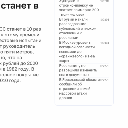
Хуснуллин:
10:38
станет в
стройкомплексу не
хватает примерно 200
тысяч человек
В Грузии начали
10:04
расследование
С станет в 10 раз
публикаций о плохом
отношении к
о к этому времени
россиянам
тестовые испытани
В Москве уровень
10:04
ет руководитель
погодной опасности
о пяти метров,
повысили до
«оранжевого» из-за
о, что на
жары
 рублей до 2020
Россиянину не
09:51
в 1982 году. В
разрешили изменить
 полное покрытие
пол в документах
В Ярославской области
010 года.
09:51
сообщили об
отражении самой
массовой атаки
дронов