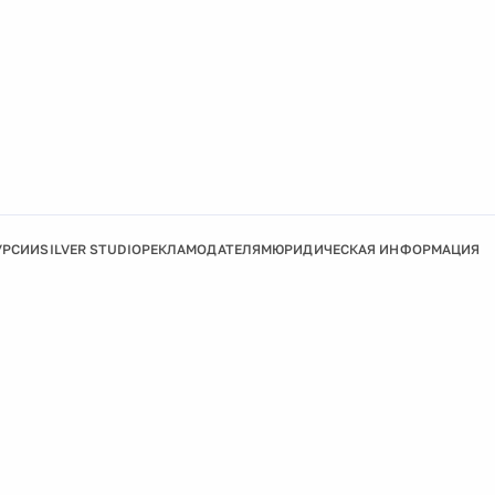
УРСИИ
SILVER STUDIO
РЕКЛАМОДАТЕЛЯМ
ЮРИДИЧЕСКАЯ ИНФОРМАЦИЯ