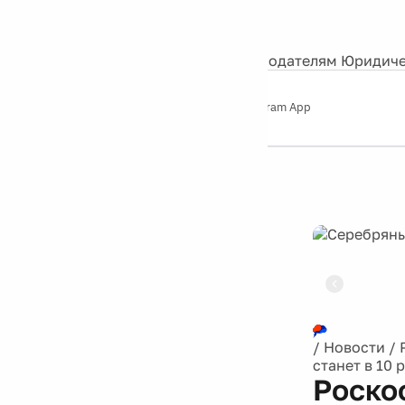
События
Контакты
О нас
Экскурсии
Silver Studio
Рекламодателям
Юридиче
Слушайте
App Store
Google Play
Telegram App
Серебряный
дождь
12+
Реклама
/
Новости
/
станет в 10 
Роско