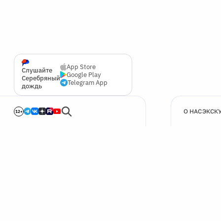
App Store
Слушайте
Google Play
Серебряный
Telegram App
дождь
О НАС
ЭКСК
12+