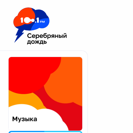
Москва 100.1 FM
Апатиты
Астрахань
Волгоград
Вологда
Екатеринбург
Иваново
Казань
Калининград
Калуга