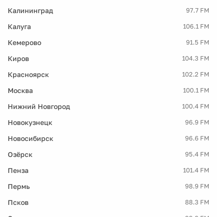
Калининград
97.7 FM
Калуга
106.1 FM
Кемерово
91.5 FM
Киров
104.3 FM
Красноярск
102.2 FM
Москва
100.1 FM
Нижний Новгород
100.4 FM
Новокузнецк
96.9 FM
Новосибирск
96.6 FM
Озёрск
95.4 FM
Пенза
101.4 FM
Пермь
98.9 FM
Псков
88.3 FM