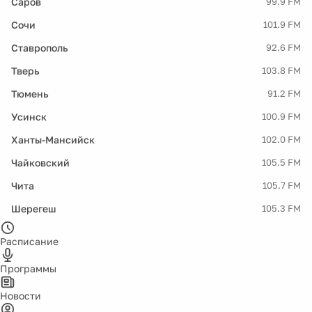
Саров
99.9 FM
Сочи
101.9 FM
Ставрополь
92.6 FM
Тверь
103.8 FM
Тюмень
91.2 FM
Усинск
100.9 FM
Ханты-Мансийск
102.0 FM
Чайковский
105.5 FM
Чита
105.7 FM
Шерегеш
105.3 FM
Расписание
Программы
Новости