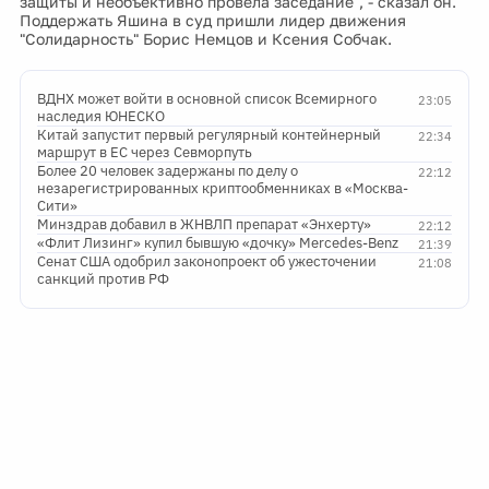
защиты и необъективно провела заседание", - сказал он.
Поддержать Яшина в суд пришли лидер движения
"Солидарность" Борис Немцов и Ксения Собчак.
ВДНХ может войти в основной список Всемирного
23:05
наследия ЮНЕСКО
Китай запустит первый регулярный контейнерный
22:34
маршрут в ЕС через Севморпуть
Более 20 человек задержаны по делу о
22:12
незарегистрированных криптообменниках в «Москва-
Сити»
Минздрав добавил в ЖНВЛП препарат «Энхерту»
22:12
«Флит Лизинг» купил бывшую «дочку» Mercedes-Benz
21:39
Сенат США одобрил законопроект об ужесточении
21:08
санкций против РФ