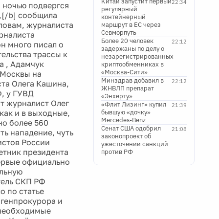
Китай запустит первый
22:34
 ночью подвергся
регулярный
,[/b] сообщила
контейнерный
словам, журналиста
маршрут в ЕС через
Севморпуть
урналиста
Более 20 человек
22:12
он много писал о
задержаны по делу о
ельства трассы к
незарегистрированных
а , Адамчук
криптообменниках в
«Москва-Сити»
 Москвы на
Минздрав добавил в
22:12
та Олега Кашина,
ЖНВЛП препарат
Ф, у ГУВД
«Энхерту»
ит журналист Олег
«Флит Лизинг» купил
21:39
как и в выходные,
бывшую «дочку»
Mercedes-Benz
но более 560
Сенат США одобрил
21:08
ь нападение, чуть
законопроект об
истов России
ужесточении санкций
ветник президента
против РФ
первые официально
альную
тель СКП РФ
о по статье
 генпрокурора и
 необходимые