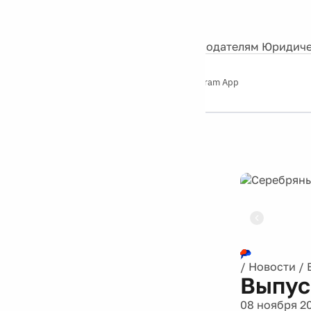
События
Контакты
О нас
Экскурсии
Silver Studio
Рекламодателям
Юридиче
Слушайте
App Store
Google Play
Telegram App
Серебряный
дождь
12+
Реклама
/
Новости
/
Выпус
08 ноября 2