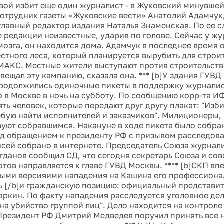
вой избит еще один журналист - в Жуковский минувшей
отрудник газеты «Жуковские вести» Анатолий Адамчук
 главный редактор издания Наталья Знаменская. По ее 
е редакции неизвестные, ударив по голове. Сейчас у ж
мозга, он находится дома. Адамчук в последнее время 
стного леса, который планируется вырубить для строит
МАКС. Местные жители выступают против строительств
вещал эту кампанию, сказала она. *** [b]У здания ГУВД
родолжились одиночные пикеты в поддержку журналис
о в Москве в ночь на субботу. По сообщению корр-та И
ять человек, которые передают друг другу плакат: "Изб
ебую найти исполнителей и заказчиков". Милиционеры, 
вуют собравшимся. Накануне в ходе пикета было собра
д обращением к президенту РФ с призывом расследоват
сей собрано в интернете. Председатель Союза журнал
гданов сообщил СД, что сегодня секретарь Союза и со
тов направляется к главе ГУВД Москвы. **** [b]СКП в
ными версияими нападения на Кашина его профессион
ь [/b]и гражданскую позицию: официальный представи
ркин. По факту нападения расследуется уголовное дел
на убийство группой лиц". Дело находится на контроле
Президент РФ Дмитрий Медведев поручил принять все