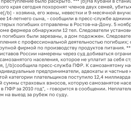
 преступление было раскрыто. *** [b]На Кубани в стан
ого края сегодня похоронят членов двух семей, убитых
[/b] - хозяина, его жены, невестки и 9-месячной внучк
 ее 14-летнего сына, - сообщили в пресс-службе админ
стерых погибших отправлены в Ростов-на-Дону. 5 ноябр
оме фермера обнаружили 12 тел. Следователи установи
 погибших были зарезаны, а дом подожжен. Следовате
упления с профессиональной деятельностью погибших; 
рупной фирмой по производству продуктов питания. **
иставов России намерены через суд добиваться ограни
 самозанятого населения, которое не уплатит за себя 
ря, [/b]сообщила пресс-служба ПФР. К самозанятому н
ндивидуальные предприниматели, адвокаты и частные н
этой категории плательщиков поступило 12,4 миллиарда 
й суммы страховых взносов, которую самозанятое нас
в ПФР за 2010 год", - говорится в сообщении. Неплате
м на выезд за рубеж по суду.