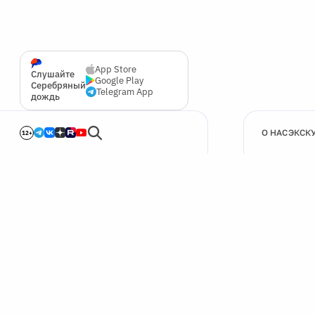
App Store
Слушайте
Google Play
Серебряный
Telegram App
дождь
О НАС
ЭКСК
12+
🍪
Мы используем cookie для улучшения работы сайта.