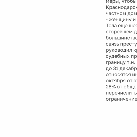
меры, чтобы
Краснодарск
частном доме
- женщину и
Тела еще ше
сгоревшем д
большинство
связь прест
руководил к
судебных пр
границу т.н.
до 31 декаб
относятся и
октября от 
28% от обще
перечислить 
ограничение