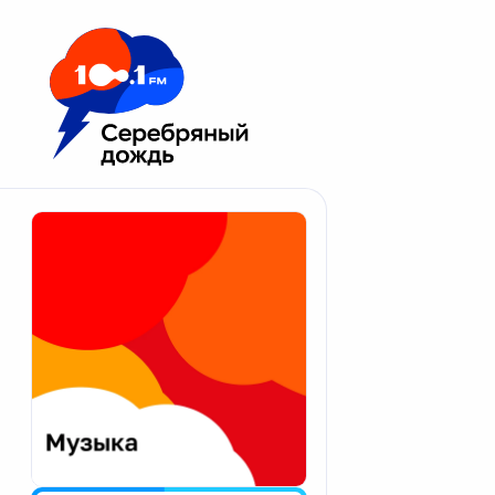
Москва 100.1 FM
Апатиты
Астрахань
Волгоград
Вологда
Екатеринбург
Иваново
Казань
Калининград
Калуга