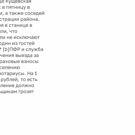
ице Кущёвская
 в пятницу в
и, а также соседей
истрации района.
я в станице в
ли, что
ли не исключают
один из гостей
* [b]ПФР и служба
чения выезда за
страховые взносы
аселению
отариусы. На 1
рублей, то есть
еление должно
льщикам грозят