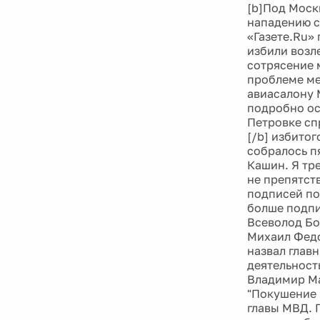
[b]Под Моск
нападению с
«Газете.Ru»
избили возл
сотрясение 
проблеме ме
авиасалону 
подробно ос
Петровке сп
[/b] избитог
собралось п
Кашин. Я тр
не препятст
подписей по
болше подпи
Всеволод Бо
Михаил Федо
назвал глав
деятельност
Владимир Ма
"Покушение 
главы МВД. 