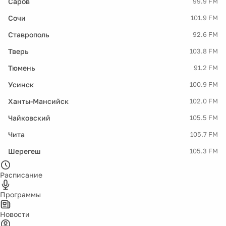
Саров
99.9 FM
Сочи
101.9 FM
Ставрополь
92.6 FM
Тверь
103.8 FM
Тюмень
91.2 FM
Усинск
100.9 FM
Ханты-Мансийск
102.0 FM
Чайковский
105.5 FM
Чита
105.7 FM
Шерегеш
105.3 FM
Расписание
Программы
Новости