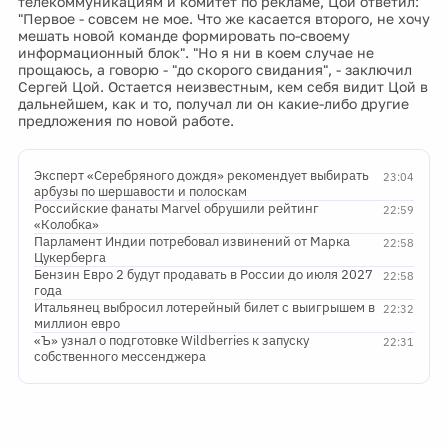
телекоммуникациям и комитет по рекламе, Цой ответил:
"Первое - совсем не мое. Что же касается второго, не хочу
мешать новой команде формировать по-своему
информационный блок". "Но я ни в коем случае не
прощаюсь, а говорю - "до скорого свидания", - заключил
Сергей Цой. Остается неизвестным, кем себя видит Цой в
дальнейшем, как и то, получал ли он какие-либо другие
предложения по новой работе.
Эксперт «Серебряного дождя» рекомендует выбирать
23:04
арбузы по шершавости и полоскам
Российские фанаты Marvel обрушили рейтинг
22:59
«Колобка»
Парламент Индии потребовал извинений от Марка
22:58
Цукерберга
Бензин Евро 2 будут продавать в России до июля 2027
22:58
года
Итальянец выбросил лотерейный билет с выигрышем в
22:32
миллион евро
«Ъ» узнал о подготовке Wildberries к запуску
22:31
собственного мессенджера