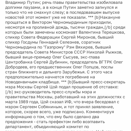
Владимир Путин; речь главы правительства изобиловала
долгими паузами, а в конце Путин заметно запнулся и
только что не смахнул слезу; в последовавшем выпуске
новостей этот момент уже не показали. *** [b]Накануне
прощаться в Виктором Черномырдиным приходили,
несмотря на проливной дождь, тысячи граждан,[/b] среди
которых были замечены космонавт Валентина Терешкова,
спикер Совета Федерации Сергей Миронов, бывший
спикер Госдумы Геннадий Селезнев, соратник
Черномырдина по "Газпрому" Рэм Вяхирев, бывший
председатель Совета Министров СССР Николай Рыжков,
бывший вице-премьер Олег Сысуев, экс-глава
Центробанка Сергей Дубинин, председатель ВГТРК Олег
Добродеев, его предшественник Олег Попцов, послы
стран ближнего и дальнего Зарубежья. С этого часа
предположительно начнется погребение на
Новоденвичьем кладбище. *** [b]Бывший пресс-секретарь
мэра Москвы Сергей Цой подал прошение об отставке:
[/b] экс-руководитель пресс-службы мэра и
правительства Москвы, работавший на этих должностях с
марта 1989 года, Цой сказал ИФ, что вчера беседовал с
мэром Сергеем Собяниным, и тот принял заявление,
которое, скорее всего, уже подписано. Комментируя
информацию о том, что ему было сделано два
предложения - стать префектом либо возглавить
департамент, объединяющий комитет по