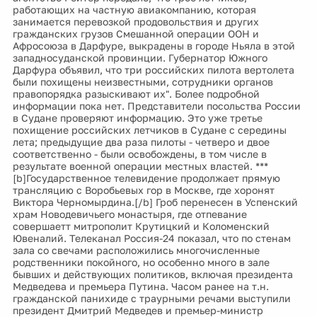
работающих на частную авиакомпанию, которая
занимается перевозкой продовольствия и других
гражданских грузов Смешанной операции ООН и
Афросоюза в Дарфуре, выкрадены в городе Ньяла в этой
западносуданской провинции. Губернатор Южного
Дарфура объявил, что три российских пилота вертолета
были похищены неизвестными, сотрудники органов
правопорядка разыскивают их". Более подробной
информации пока нет. Представители посольства России
в Судане проверяют информацию. Это уже третье
похищение российских летчиков в Судане с середины
лета; предыдущие два раза пилоты - четверо и двое
соответственно - были освобождены, в том числе в
результате военной операции местных властей. ***
[b]Государственное телевидение продолжает прямую
трансляцию с Воробьевых гор в Москве, где хоронят
Виктора Черномырдина.[/b] Гроб перенесен в Успенский
храм Новодевичьего монастыря, где отпевание
совершаетт митрополит Крутицкий и Коломенский
Ювеналий. Телеканал Россия-24 показал, что по стенам
зала со свечами расположились многочисленные
родственники покойного, но особенно много в зале
бывших и действующих политиков, включая президента
Медведева и премьера Путина. Часом ранее на т.н.
гражданской панихиде с траурными речами выступили
президент Дмитрий Медведев и премьер-министр