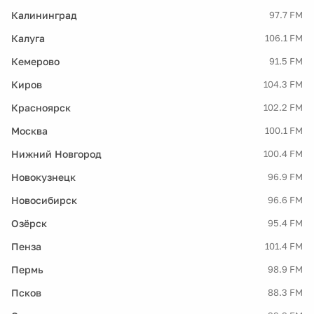
Калининград
97.7 FM
Калуга
106.1 FM
Кемерово
91.5 FM
Киров
104.3 FM
Красноярск
102.2 FM
Москва
100.1 FM
Нижний Новгород
100.4 FM
Новокузнецк
96.9 FM
Новосибирск
96.6 FM
Озёрск
95.4 FM
Пенза
101.4 FM
Пермь
98.9 FM
Псков
88.3 FM