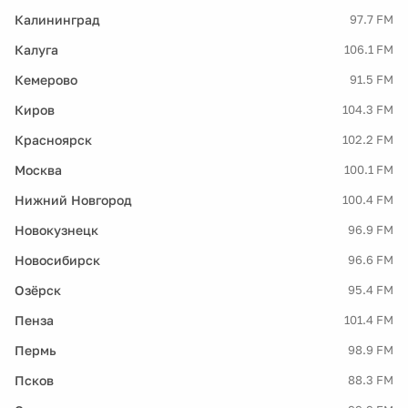
Калининград
97.7 FM
Калуга
106.1 FM
Кемерово
91.5 FM
Киров
104.3 FM
Красноярск
102.2 FM
Москва
100.1 FM
Нижний Новгород
100.4 FM
Новокузнецк
96.9 FM
Новосибирск
96.6 FM
Озёрск
95.4 FM
Пенза
101.4 FM
Пермь
98.9 FM
Псков
88.3 FM