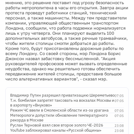
мнению, это решение поставит под угрозу безопасность
работы метрополитена в часы его открытия. Завтра акции
протеста проведут работники станций, технический
персонал, а также машинисты. Между тем представители
компании, управляющей общественным транспортом
Лондона, сообщили, что работа подземки нормализуется
лишь к утру четверга. Они планируют выделить 100
дополнительных автобусов, а также речные трамвайчики,
чтобы жители столицы смогли добраться до работы.
Кроме того, будут присотановлены дорожные работы по
всему Лондону. Со своей стороны, мэр Лондона Борис
Джонсон назвал забастовку бессмысленной. "Акция
руководителей профсоюзов может вызвать определенные
неудобства, однако мы решительно готовы обеспечить
передвижение жителей столицы, предоставив большое
число альтернативных вариантов", - сказал мэр.
Владимир Путин разрешил приватизацию Шереметьево
07:05
Т.н. бомбилам запретят таксовать на вокзалах Москвы и
07:05
в аэропорту «Внуково»
Режим ЧС ввели в Смоленской области из-за урагана
07:05
Метеорологи допустили обновление температурного
07:05
рекорда в Москве
Руслан Терновой взял свое второе золото ЧЕ-2026
23:08
YouTube заблокировал каналы «Русской общины»
23:08