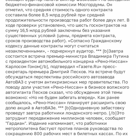
бюджетно-финансовой комиссии Мосгордумы. Он
отметил, что средняя стоимость одного контракта
составила более 8,5 млрд рублей при средней
продолжительности производства работ более двух лет. В
ходе проверки установлено, что шесть госконтрактов на
сумму 16,5 млрд рублей заключены без указания
существенных условий (цены, предмета контракта,
сроков производства работ). «Согласно Гражданскому
кодексу данные контракты могут считаться
незаключенными», - подчеркнул аудитор. *** [b]Завтра
состоится встреча премьер-министра Владимира Путина
с президентом автомобильного концерна «Рено-Ниссан»
Карлосом Гоном[/b], подтвердил «Газете.Ru» пресс-
секретарь премьера Дмитрий Песков. На встрече будут
обсуждаться перспективы российского автозавода
АвтоВАЗ с учетом антикризисных мер правительства. По
поводу доли участия «Рено-Ниссан» в бизнесе волжского
автогиганта Песков сказал, что обсуждение этой темы
возможно: «Но не будем забегать вперед». Как ранее
сообщалось, «Рено-Ниссан» планирует расширить свою
долю акций в АвтоВАЗе. *** [b]Однодневную забастовку
проведут завтра работники лондонского метро. [/b]Это
затруднит передвижение миллионов человек, сообщает
"Гардиан". Издание напоминает, что работники
метрополитена бастуют против планов руководства по
сокращению 800 рабочих мест в билетных кассах. По их