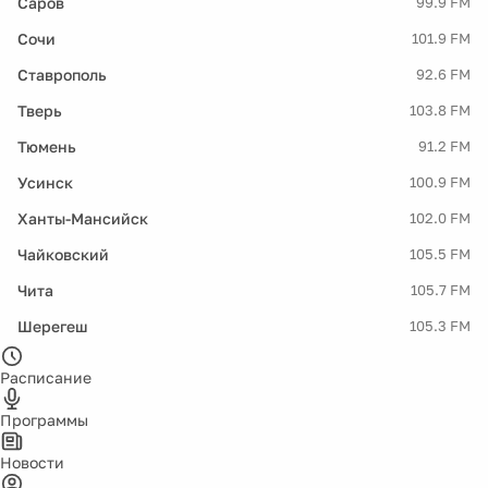
Саров
99.9 FM
Сочи
101.9 FM
Ставрополь
92.6 FM
Тверь
103.8 FM
Тюмень
91.2 FM
Усинск
100.9 FM
Ханты-Мансийск
102.0 FM
Чайковский
105.5 FM
Чита
105.7 FM
Шерегеш
105.3 FM
Расписание
Программы
Новости