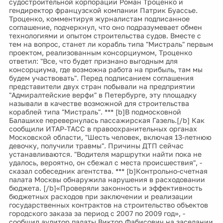
судостроительной корпорации Роман Троценко и
гендиректор французской компании Патрик Буассье.
Троценко, комментируя журналистам подписанное
соглашение, подчеркнул, что оно подразумевает обмен
технологиями и опытом строительства судов. Вместе с
тем на вопрос, станет ли корабль типа "Мистраль" первым
проектом, реализованным консорциумом, Троценко
ответил: "Все, что будет признано выгодным для
консорциума, где возможна работа на прибыль, там мы
будем участвовать". Перед подписанием соглашения
представители двух стран побывали на предприятии
"Адмиралтейские верфи" в Петербурге, эту площадку
называли в качестве возможной для строительства
кораблей типа "Мистраль". *** [b]В подмосковной
Балашихе перевернулась пассажирская Газель.[/b] Как
сообщили ИТАР-ТАСС в правоохранительных органах
Московской области, "Шесть человек, включая 13-летнюю
девочку, получили травмы". Причины ДТП сейчас
устанавливаются. "Водителя маршрутки найти пока не
удалось, вероятно, он сбежал с места происшествия", -
сказал собеседник агентства. *** [b]Контрольно-счетная
палата Москвы обнаружила нарушения в расходовании
бюджета. [/b]«Проверяли законность и эффективность
бюджетных расходов при заключении и реализации
государственных контрактов на строительство объектов
городского заказа за период с 2007 по 2009 год», -
сообщил аудитор палаты Виктор Фабисович на заседании