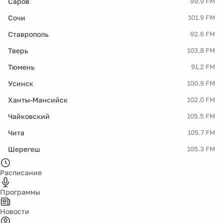
Саров
99.9 FM
Сочи
101.9 FM
Ставрополь
92.6 FM
Тверь
103.8 FM
Тюмень
91.2 FM
Усинск
100.9 FM
Ханты-Мансийск
102.0 FM
Чайковский
105.5 FM
Чита
105.7 FM
Шерегеш
105.3 FM
Расписание
Программы
Новости