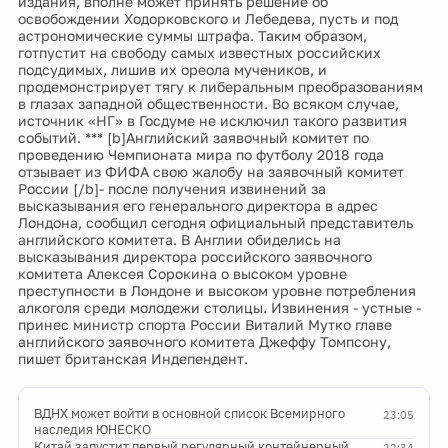
издания, вполне может принять решение об
освобождении Ходорковского и Лебедева, пусть и под
астрономические суммы штрафа. Таким образом,
готпустит на свободу самых известных российских
подсудимых, лишив их ореола мучеников, и
продемонстрирует тягу к либеральным преобразованиям
в глазах западной общественности. Во всяком случае,
источник «НГ» в Госдуме не исключил такого развития
событий. *** [b]Английский заявочный комитет по
проведению Чемпионата мира по футболу 2018 года
отзывает из ФИФА свою жалобу на заявочный комитет
России [/b]- после получения извинений за
высказывания его генерального директора в адрес
Лондона, сообщил сегодня официальный представитель
английского комитета. В Англии обиделись на
высказывания директора российского заявочного
комитета Алексея Сорокина о высоком уровне
преступности в Лондоне и высоком уровне потребления
алкоголя среди молодежи столицы. Извинения - устные -
принес министр спорта России Виталий Мутко главе
английского заявочного комитета Джеффу Томпсону,
пишет британская Индепендент.
ВДНХ может войти в основной список Всемирного
23:05
наследия ЮНЕСКО
Китай запустит первый регулярный контейнерный