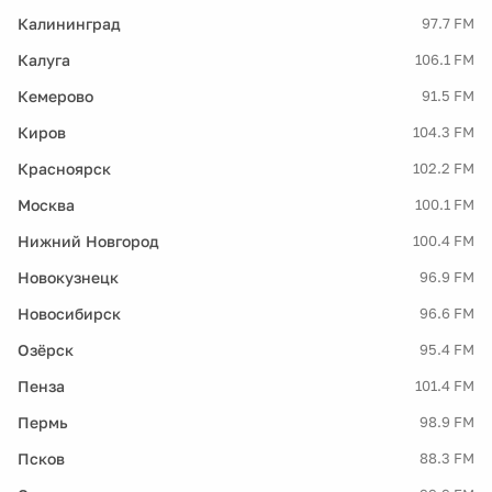
Калининград
97.7 FM
Калуга
106.1 FM
Кемерово
91.5 FM
Киров
104.3 FM
Красноярск
102.2 FM
Москва
100.1 FM
Нижний Новгород
100.4 FM
Новокузнецк
96.9 FM
Новосибирск
96.6 FM
Озёрск
95.4 FM
Пенза
101.4 FM
Пермь
98.9 FM
Псков
88.3 FM