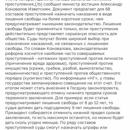
преступления,[/b] сообщил министр юстиции Александр
Коновалов Изветсиям. Документ предлагает для 68
составов преступлений назначать наказание в виде
лишения свободы на более короткие сроки, чем
предусматривает нынешнее законодательство. Лишение
свободы будет применяться только, если преступление
действительно представляет серьезную опасность для
общества. Суды получат более широкий выбор при
назначении наказаний, не связанных с лишением
свободы. По словам Коновалова, законодательная
реформа коснется наиболее часто совершаемых
преступлений - нетяжких преступлений против личности
(причинение вреда здоровью), преступлений против
имущества (кражи, грабеж, разбой, вымогательство,
мошенничество) и преступлений против общественного
порядка (хулиганство). По информации «НГ», у главы
государства запланировано совещание на этот счет. Его
итогом может стать внесение в Госдуму законопроекта,
предусматривающего отмену нижнего предела сроков
тюремного заключения. Для примера: если статья
предусматривает лишение свободы от 6 до 12 лет, то
судья должен дать подсудимому 9 лет лишения свободы.
Президент собирается отменить нижний предел сроков
заключения, то есть максимум останется, но можно будет
дать сколь угодно меньше. По ряду составов
преступлений суды смогут назначать штрафы или