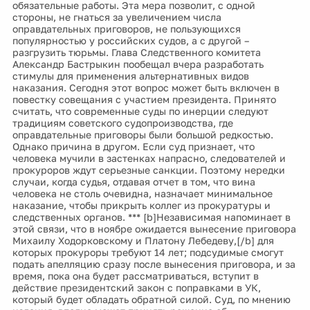
обязательные работы. Эта мера позволит, с одной
стороны, не гнаться за увеличением числа
оправдательных приговоров, не пользующихся
популярностью у российских судов, а с другой –
разгрузить тюрьмы. Глава Следственного комитета
Александр Бастрыкин пообещал вчера разработать
стимулы для применения альтернативных видов
наказания. Сегодня этот вопрос может быть включен в
повестку совещания с участием президента. Принято
считать, что современные суды по инерции следуют
традициям советского судопроизводства, где
оправдательные приговоры были большой редкостью.
Однако причина в другом. Если суд признает, что
человека мучили в застенках напрасно, следователей и
прокуроров ждут серьезные санкции. Поэтому нередки
случаи, когда судья, отдавая отчет в том, что вина
человека не столь очевидна, назначает минимальное
наказание, чтобы прикрыть коллег из прокуратуры и
следственных органов. *** [b]Независимая напоминает в
этой связи, что в ноябре ожидается вынесение приговора
Михаилу Ходорковскому и Платону Лебедеву,[/b] для
которых прокуроры требуют 14 лет; подсудимые смогут
подать апелляцию сразу после вынесения приговора, и за
время, пока она будет рассматриваться, вступит в
действие президентский закон с поправками в УК,
который будет обладать обратной силой. Суд, по мнению