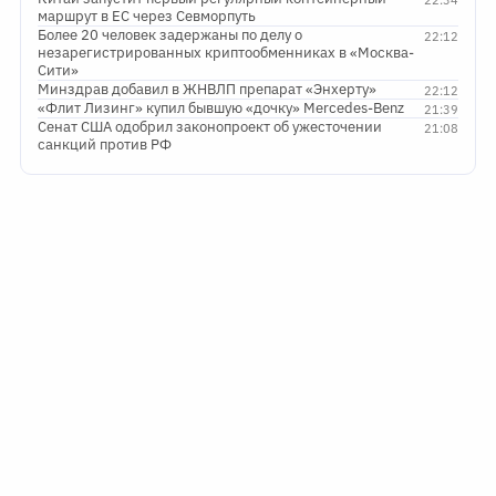
22:34
маршрут в ЕС через Севморпуть
Более 20 человек задержаны по делу о
22:12
незарегистрированных криптообменниках в «Москва-
Сити»
Минздрав добавил в ЖНВЛП препарат «Энхерту»
22:12
«Флит Лизинг» купил бывшую «дочку» Mercedes-Benz
21:39
Сенат США одобрил законопроект об ужесточении
21:08
санкций против РФ