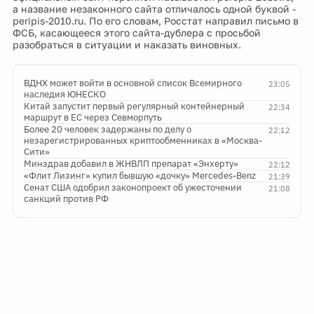
а название незаконного сайта отличалось одной буквой -
peripis-2010.ru. По его словам, Росстат направил письмо в
ФСБ, касающееся этого сайта-дублера с просьбой
разобраться в ситуации и наказать виновных.
ВДНХ может войти в основной список Всемирного
23:05
наследия ЮНЕСКО
Китай запустит первый регулярный контейнерный
22:34
маршрут в ЕС через Севморпуть
Более 20 человек задержаны по делу о
22:12
незарегистрированных криптообменниках в «Москва-
Сити»
Минздрав добавил в ЖНВЛП препарат «Энхерту»
22:12
«Флит Лизинг» купил бывшую «дочку» Mercedes-Benz
21:39
Сенат США одобрил законопроект об ужесточении
21:08
санкций против РФ