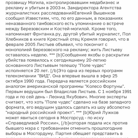
прозвищу Могила, контролировавшим медабизнес и
рекламу и убитым в 2003-м. Замдиректора Агентства
журрналистких расследованийЕвгений Вышенков
сообщил Известиям, что, по его данным, в показаниях
неназванного тамбовского есть упоминание о встрече
между Березовским и Костей-могилой. Кроме того,
напоминает Фрнтанка.ру, другой убитый журналист, Пол
Хлебников в книге Крестный отец Кремля говорил, что в
феврале 2005 Листьев объявил, что покончит с
монополией Березовского на рекламу; жить Листьеву
оставалось неделю. *** [b]Сообщение якобы о раскрытии
убийства появилось к сегодняшнему 20-летию
основанного Листьевым телешоу "Поле чудес"
исполняется 20 лет. [/b]Это одна из первых программ
телекомпании "ВИД". Она впервые вышла в эфир 25
октября 1990 года. Передача является российским
аналогом американской программы "Колесо Фортуны".
Первым ведущим был Владислав Листьев. С 1 ноября 1991
года и по сей день - Леонид Якубович. Многие эксперты
считают, что хоть "Поле чудес" сделано на базе западного
формата, его ведущим удалось сделать из шоу абсолютно
"народный российский проект". *** [b]Юрий Лужков
может явиться сегодня в Мосгорсуд - по иску
«Справедливой России», [/b]которая подала иск против
бывшего мэра с требованием отменить прошлогодние
выборы в Мосгордуму. Партия обещает представить в