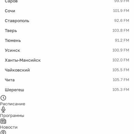
Саров
99.9 FM
Сочи
101.9 FM
Ставрополь
92.6 FM
Тверь
103.8 FM
Тюмень
91.2 FM
Усинск
100.9 FM
Ханты-Мансийск
102.0 FM
Чайковский
105.5 FM
Чита
105.7 FM
Шерегеш
105.3 FM
Расписание
Программы
Новости