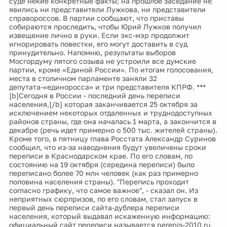
суде некие конкретные факты; на прошлое заседание не
явились ни представители Лужкова, ни представители
справороссов. В партии сообщают, что приставы
собираются проследить, чтобы Юрий Лужков получил
извещение лично в руки. Если экс-мэр продолжит
игнорировать повестки, его могут доставить в суд
принудительно. Напомню, результаты выборов
Мосгордуму пятого созыва не устроили все думские
партии, кроме «Единой России». По итогам голосования,
места в столичном парламенте заняли 32
депутата-«единоросса» и три представителя КПРФ. ***
[b]Сегодня в России - последний день переписи
населения,[/b] которая заканчивается 25 октября за
исключением некоторых отдаленных и труднодоступных
районов страны, где она началась 1 марта, а закончится в
декабре (речь идет примерно о 500 тыс. жителей страны).
Кроме того, в пятницу глава Росстата Александр Суринов
сообщил, что из-за наводнения будут увеличены сроки
переписи в Краснодарском крае. По его словам, по
состоянию на 19 октября (середина переписи) было
переписано более 70 млн человек (как раз примерно
половина населения страны). "Перепись проходит
согласно графику, что самое важное", - сказал он. Из
неприятных сюрпризов, по его словам, стал запуск в
первый день переписи сайта-дублера переписи
населения, который выдавал искаженную информацию:
официальный сайт переписи называется perepis-2010.ru,