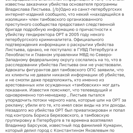
известны заказчики убийства основателя программы
Владислава Листьева. [/b]Одно из санкт-петербургских
интернет-изданий сообщило, что некий «находящийся в
изоляции» член тамбовского организованного
преступного сообщества предоставил следственной
бригаде подробную информацию о причастности к
убийству гендиректора ОРТ в 2005 году некого
петербургского криминалитета. Официального
подтверждения информации о раскрытии убийства
Листьева, однако, не поступало: в ГУВД Петербурга и
Ленобласти и Главном управлении МВД по Северо-
Западному федеральному округу сослались на то, что в
расследовании убийства Листьева они не участвовали.
Адвокаты фигурантов дел тамбовского ОПС заявили, что
их клиенты не давали никакой информации об убийстве,
и не смогли даже предположить, кто именно из
арестованных или осужденных «тамбовских» мог дать
показания. Известия поясняют, что телеведущий и
одновременно топ-менеджер , Листьев пытался
упорядочить потоки черного нала, которые шли на ОРТ за
рекламу; убили его те, кто имел свои виды на эти доходы.
Незадолго жо убийства ОРТ был приватизирован и попал
под контроль Бориса Березовского, а тамбовскую
группировку в Петербурге в те времена возглявлял
Владимир Барсуков, известный под фамилией Кумарин,
который делил город с Константином Яковлевым по