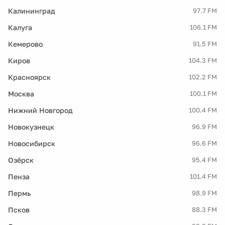
Калининград
97.7 FM
Калуга
106.1 FM
Кемерово
91.5 FM
Киров
104.3 FM
Красноярск
102.2 FM
Москва
100.1 FM
Нижний Новгород
100.4 FM
Новокузнецк
96.9 FM
Новосибирск
96.6 FM
Озёрск
95.4 FM
Пенза
101.4 FM
Пермь
98.9 FM
Псков
88.3 FM