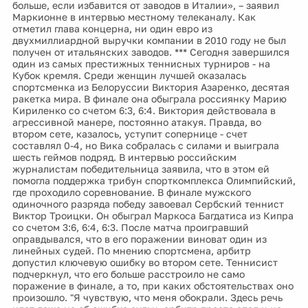
больше, если избавится от заводов в Италии», – заявил
Маркионне в интервью местному телеканалу. Как
отметил глава концерна, ни один евро из
двухмиллиардной выручки компании в 2010 году не был
получен от итальянских заводов. *** Сегодня завершился
один из самых престижных теннисных турниров - на
Кубок кремля. Среди женщин лучшей оказалась
спортсменка из Белоруссии Виктория Азаренко, десятая
ракетка мира. В финале она обыграла россиянку Марию
Кириленко со счетом 6:3, 6:4. Виктория действовала в
агрессивной манере, постоянно атакуя. Правда, во
втором сете, казалось, уступит сопернице - счет
составлял 0-4, но Вика собралась с силами и выиграла
шесть геймов подряд. В интервью российским
журналистам победительница заявила, что в этом ей
помогла поддержка трибун спорткомплекса Олимпийский,
где проходило соревнование. В финале мужского
одиночного разряда победу завоевал Сербский теннист
Виктор Троицки. Он обыграл Маркоса Багдатиса из Кипра
со счетом 3:6, 6:4, 6:3. После матча проигравший
оправдывался, что в его поражении виноват один из
линейных судей. По мнению спортсмена, арбитр
допустил ключевую ошибку во втором сете. Теннисист
подчеркнул, что его больше расстроило не само
поражение в финале, а то, при каких обстоятельствах оно
произошло. "Я чувствую, что меня обокрали. Здесь речь