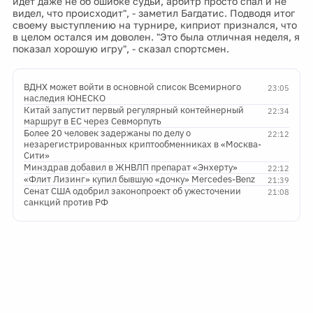
идет даже не об ошибке судьи, арбитр просто спал и не
видел, что происходит", - заметил Багдатис. Подводя итог
своему выступлению на турнире, киприот признался, что
в целом остался им доволен. "Это была отличная неделя, я
показал хорошую игру", - сказал спортсмен.
ВДНХ может войти в основной список Всемирного
23:05
наследия ЮНЕСКО
Китай запустит первый регулярный контейнерный
22:34
маршрут в ЕС через Севморпуть
Более 20 человек задержаны по делу о
22:12
незарегистрированных криптообменниках в «Москва-
Сити»
Минздрав добавил в ЖНВЛП препарат «Энхерту»
22:12
«Флит Лизинг» купил бывшую «дочку» Mercedes-Benz
21:39
Сенат США одобрил законопроект об ужесточении
21:08
санкций против РФ