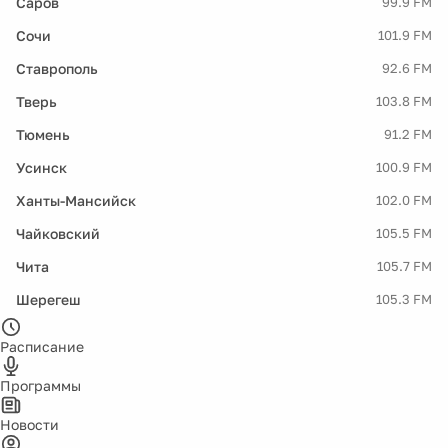
Саров
99.9 FM
Сочи
101.9 FM
Ставрополь
92.6 FM
Тверь
103.8 FM
Тюмень
91.2 FM
Усинск
100.9 FM
Ханты-Мансийск
102.0 FM
Чайковский
105.5 FM
Чита
105.7 FM
Шерегеш
105.3 FM
Расписание
Программы
Новости