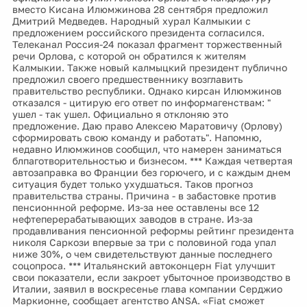
вместо Кисана Илюмжинова 28 сентября предложил
Дмитрий Медведев. Народный хурал Калмыкии с
предложением российского президента согласился.
Телеканал Россия-24 показал фрагмент торжественный
речи Орлова, с которой он обратился к жителям
Калмыкии. Также новый калмыцкий президент публично
предложил своего предшественнику возглавить
правительство республики. Однако кирсан Илюмжинов
отказался - цитирую его ответ по информагенствам: "
ушел - так ушел. Официально я отклоняю это
предложение. Даю право Алексею Маратовичу (Орлову)
сформировать свою команду и работать". Напомню,
недавно Илюмжинов сообщил, что намерен заниматься
блпаготворительностью и бизнесом. *** Каждая четвертая
автозаправка во Франции без горючего, и с каждым днем
ситуация будет только ухудшаться. Таков прогноз
правительства страны. Причина - в забастовке против
пенсионнной реформе. Из-за нее оставлены все 12
нефтеперерабатывающих заводов в стране. Из-за
продавливания пенсионной реформы рейтинг президента
николя Саркози впервые за три с половиной года упал
ниже 30%, о чем свидетельствуют данные последнего
соцопроса. *** Итальянский автоконцерн Fiat улучшит
свои показатели, если закроет убыточное производство в
Италии, заявил в воскресенье глава компании Серджио
Маркионне, сообщает агентство ANSA. «Fiat сможет