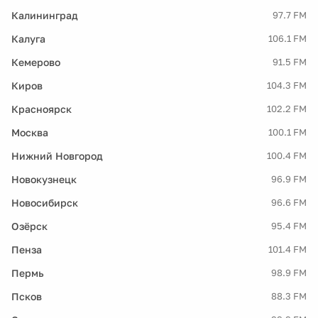
Калининград
97.7 FM
Калуга
106.1 FM
Кемерово
91.5 FM
Киров
104.3 FM
Красноярск
102.2 FM
Москва
100.1 FM
Нижний Новгород
100.4 FM
Новокузнецк
96.9 FM
Новосибирск
96.6 FM
Озёрск
95.4 FM
Пенза
101.4 FM
Пермь
98.9 FM
Псков
88.3 FM