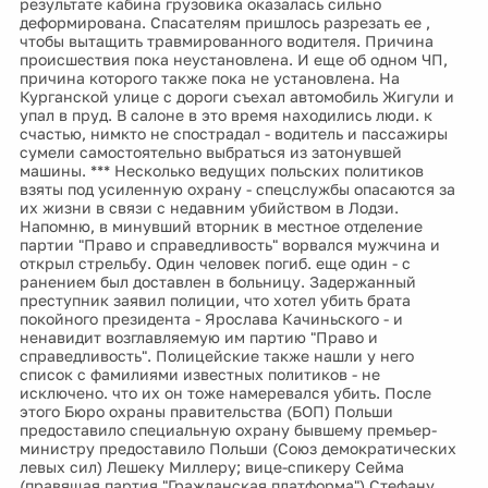
результате кабина грузовика оказалась сильно
деформирована. Спасателям пришлось разрезать ее ,
чтобы вытащить травмированного водителя. Причина
происшествия пока неустановлена. И еще об одном ЧП,
причина которого также пока не установлена. На
Курганской улице с дороги съехал автомобиль Жигули и
упал в пруд. В салоне в это время находились люди. к
счастью, нимкто не спострадал - водитель и пассажиры
сумели самостоятельно выбраться из затонувшей
машины. *** Несколько ведущих польских политиков
взяты под усиленную охрану - спецслужбы опасаются за
их жизни в связи с недавним убийством в Лодзи.
Напомню, в минувший вторник в местное отделение
партии "Право и справедливость" ворвался мужчина и
открыл стрельбу. Один человек погиб. еще один - с
ранением был доставлен в больницу. Задержанный
преступник заявил полиции, что хотел убить брата
покойного президента - Ярослава Качиньского - и
ненавидит возглавляемую им партию "Право и
справедливость". Полицейские также нашли у него
список с фамилиями известных политиков - не
исключено. что их он тоже намеревался убить. После
этого Бюро охраны правительства (БОП) Польши
предоставило специальную охрану бывшему премьер-
министру предоставило Польши (Союз демократических
левых сил) Лешеку Миллеру; вице-спикеру Сейма
(правящая партия "Гражданская платформа") Стефану