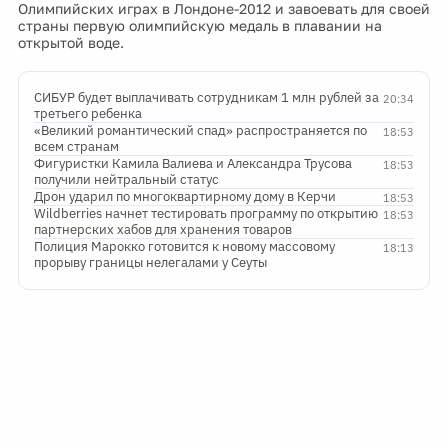
Олимпийских играх в Лондоне-2012 и завоевать для своей
страны первую олимпийскую медаль в плавании на
открытой воде.
СИБУР будет выплачивать сотрудникам 1 млн рублей за
20:34
третьего ребенка
«Великий романтический спад» распространяется по
18:53
всем странам
Фигуристки Камила Валиева и Александра Трусова
18:53
получили нейтральный статус
Дрон ударил по многоквартирному дому в Керчи
18:53
Wildberries начнет тестировать программу по открытию
18:53
партнерских хабов для хранения товаров
Полиция Марокко готовится к новому массовому
18:13
прорыву границы нелегалами у Сеуты