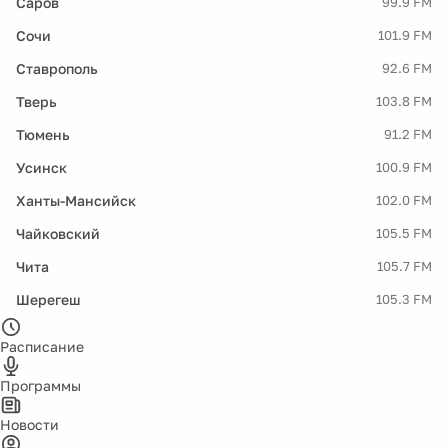
Саров
99.9 FM
Сочи
101.9 FM
Ставрополь
92.6 FM
Тверь
103.8 FM
Тюмень
91.2 FM
Усинск
100.9 FM
Ханты-Мансийск
102.0 FM
Чайковский
105.5 FM
Чита
105.7 FM
Шерегеш
105.3 FM
Расписание
Программы
Новости