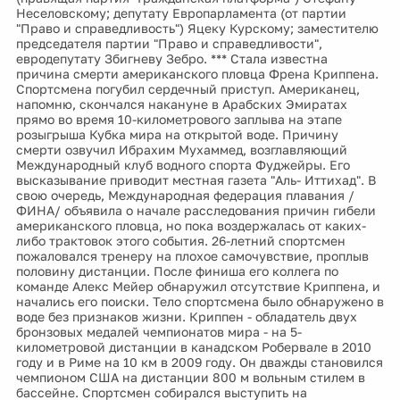
Неселовскому; депутату Европарламента (от партии
"Право и справедливость") Яцеку Курскому; заместителю
председателя партии "Право и справедливости",
евродепутату Збигневу Зебро. *** Стала известна
причина смерти американского пловца Френа Криппена.
Спортсмена погубил сердечный приступ. Американец,
напомню, скончался накануне в Арабских Эмиратах
прямо во время 10-километрового заплыва на этапе
розыгрыша Кубка мира на открытой воде. Причину
смерти озвучил Ибрахим Мухаммед, возглавляющий
Международный клуб водного спорта Фуджейры. Его
высказывание приводит местная газета "Аль- Иттихад". В
свою очередь, Международная федерация плавания /
ФИНА/ объявила о начале расследования причин гибели
американского пловца, но пока воздержалась от каких-
либо трактовок этого события. 26-летний спортсмен
пожаловался тренеру на плохое самочувствие, проплыв
половину дистанции. После финиша его коллега по
команде Алекс Мейер обнаружил отсутствие Криппена, и
начались его поиски. Тело спортсмена было обнаружено в
воде без признаков жизни. Криппен - обладатель двух
бронзовых медалей чемпионатов мира - на 5-
километровой дистанции в канадском Робервале в 2010
году и в Риме на 10 км в 2009 году. Он дважды становился
чемпионом США на дистанции 800 м вольным стилем в
бассейне. Спортсмен собирался выступить на