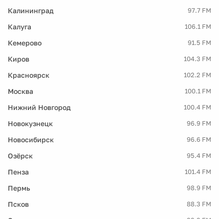
Калининград
97.7 FM
Калуга
106.1 FM
Кемерово
91.5 FM
Киров
104.3 FM
Красноярск
102.2 FM
Москва
100.1 FM
Нижний Новгород
100.4 FM
Новокузнецк
96.9 FM
Новосибирск
96.6 FM
Озёрск
95.4 FM
Пенза
101.4 FM
Пермь
98.9 FM
Псков
88.3 FM