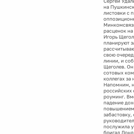
Сергей Удал
на Пушкинск
листовки с 
оппозиционе
Минкомсвязи
расценок на
Игорь Щегол
планируют з
рассчитываю
свою очеред
линии, и со
Щеголев. Он
сотовых ком
коллегах за
Напомним, н
российских 
роуминг. Вм
падение дох
повышением 
забастовку, 
руководител
послужила у
бригад Лондо