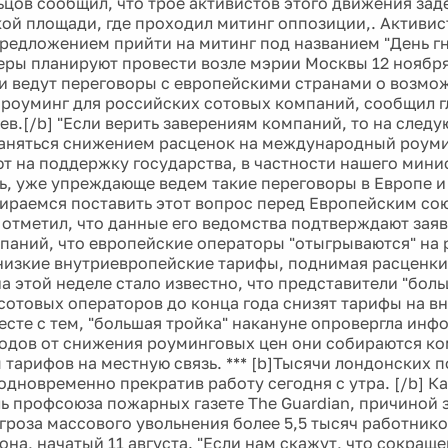
ьцов сообщил, что трое активистов этого движения з
ой площади, где проходил митинг оппозиции,. Активис
предложением прийти на митинг под названием "День гн
ры планируют провести возле мэрии Москвы 12 ноября.
 ведут переговоры с европейскими странами о возм
 роуминг для российских сотовых компаний, сообщил г
ев.[/b] "Если верить заверениям компаний, то на след
аняться снижением расценок на международный роуми
т на поддержку государства, в частности нашего минис
ь, уже упреждающе ведем такие переговоры в Европе и
бираемся поставить этот вопрос перед Европейским сою
 отметил, что данные его ведомства подтверждают зая
паний, что европейские операторы "отыгрываются" на
 низкие внутриевропейские тарифы, поднимая расценки
а этой неделе стало известно, что представители "бол
сотовых операторов до конца года снизят тарифы на в
есте с тем, "большая тройка" накануне опровергла инф
одов от снижения роуминговых цен они собираются к
тарифов на местную связь. *** [b]Тысячи лондонских
одновременно прекратив работу сегодня с утра. [/b] Ка
ь профсоюза пожарных газете The Guardian, причиной 
гроза массового увольнения более 5,5 тысяч работник
на, начатый 11 августа. "Если нам скажут, что сокраще