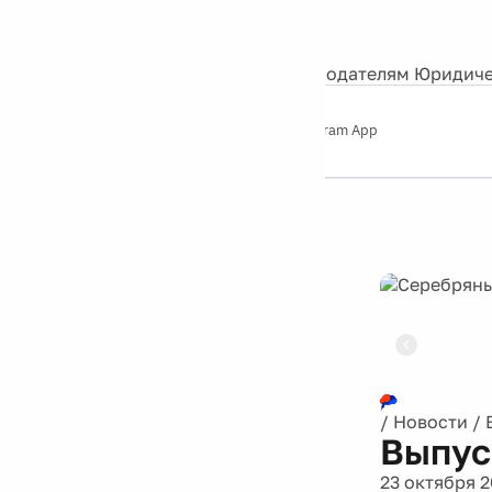
События
Контакты
О нас
Экскурсии
Silver Studio
Рекламодателям
Юридиче
Слушайте
App Store
Google Play
Telegram App
Серебряный
дождь
12+
Реклама
/
Новости
/
Выпус
23 октября 