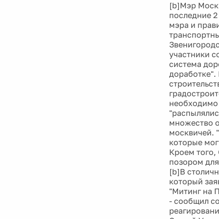
[b]Мэр Моск
последние 2
мэра и прав
транспортны
Звенигородс
участники с
система дор
доработке".
строительст
градостроит
необходимо 
"распылялис
множество о
москвичей. 
которые мог
Кроем того,
позором для 
[b]В столич
который зая
"Митинг на 
- сообщил 
реагировани