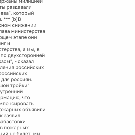
адержаны милицией
ты раздавали
ева", который
 *** [b]В
ожном снижении
лава министерства
ующем этапе они
нг и
терства, а мы, в
 по двухсторонней
зом", - сказал
вления российских
 российских
 для россиян.
ьшой тройки"
нутренний
ормацию, что
омпенсировать
 пожарных объявили
к заявил
забастовки
ов пожарных
ний не будет, мы