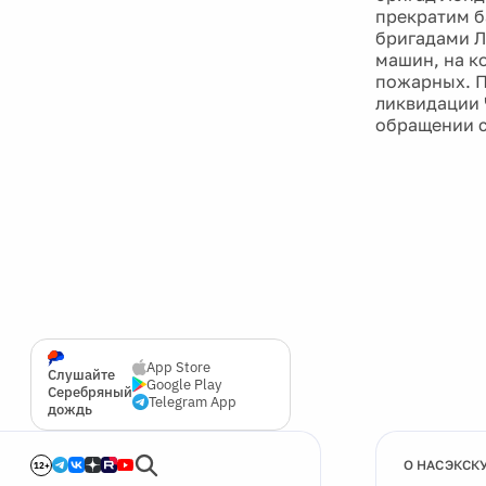
прекратим б
бригадами Л
машин, на к
пожарных. П
ликвидации 
обращении с
App Store
Слушайте
Google Play
Серебряный
Telegram App
дождь
О НАС
ЭКСК
12+