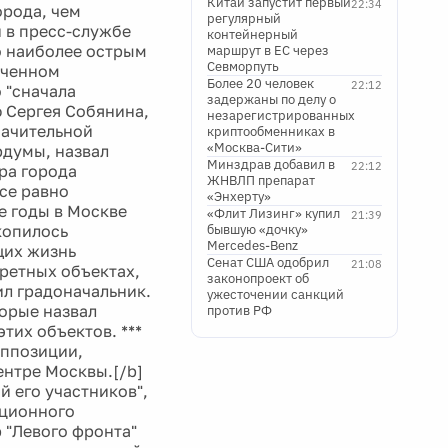
Китай запустит первый
22:34
орода, чем
регулярный
и в пресс-службе
контейнерный
о наиболее острым
маршрут в ЕС через
Севморпуть
иченном
Более 20 человек
22:12
 "сначала
задержаны по делу о
 Сергея Собянина,
незарегистрированных
начительной
криптообменниках в
«Москва-Сити»
рдумы, назвал
Минздрав добавил в
22:12
ра города
ЖНВЛП препарат
все равно
«Энхерту»
е годы в Москве
«Флит Лизинг» купил
21:39
копилось
бывшую «дочку»
Mercedes-Benz
щих жизнь
Сенат США одобрил
21:08
ретных объектах,
законопроект об
ил градоначальник.
ужесточении санкций
торые назвал
против РФ
этих объектов. ***
оппозиции,
ентре Москвы.[/b]
 его участников",
ационного
 "Левого фронта"