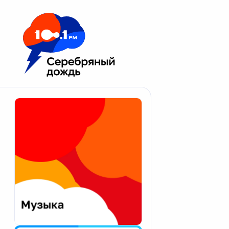
Москва 100.1 FM
Апатиты
Астрахань
Волгоград
Вологда
Екатеринбург
Иваново
Казань
Калининград
Калуга