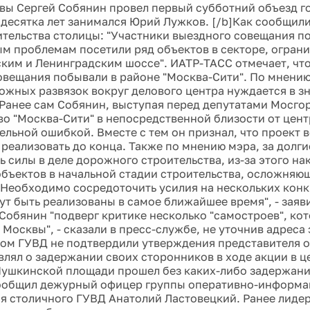
вы Сергей Собянин провел первый субботний объезд г
 десятка лет занимался Юрий Лужков. [/b]Как сообщил
ительства столицы: "Участники выездного совещания п
м проблемам посетили ряд объектов в секторе, огран
ким и Ленинградским шоссе". ИАТР-ТАСС отмечает, что
овещания побывали в районе "Москва-Сити". По мнению
ожных развязок вокруг делового центра нуждается в з
 Ранее сам Собянин, выступая перед депутатами Мосго
во "Москва-Сити" в непосредственной близости от цент
ельной ошибкой. Вместе с тем он признал, что проект 
реализовать до конца. Также по мнению мэра, за долги
ь силы в деле дорожного строительства, из-за этого на
бъектов в начальной стадии строительства, осложняю
"Необходимо сосредоточить усилия на нескольких конк
ут быть реализованы в самое ближайшее время", - заяв
 Собянин "подверг критике несколько "самостроев", ко
Москвы", - сказали в пресс-службе, не уточнив адреса 
ном ГУВД не подтвердили утверждения представителя 
влял о задержании своих сторонников в ходе акции в ц
Пушкинской площади прошел без каких-либо задержаний
сообщил дежурный офицер группы оперативно-информ
я столичного ГУВД Анатолий Ластовецкий. Ранее лидер