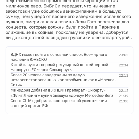
нефтехимической промышленности Франции в 100
миллионов евро. БиБиСи передает, что нынешние
забастовки уже обошлись авиакомпаниям в большую
сумму, чем ущерб от весеннего извержения исландского
вулкана, американская певица Леди Гага перенесла два
концерта, которые должны были пройти в Париже в
ближайшие выходные, поскольку не уверена, доберутся
ли до концертной площадки грузовики с ее аппаратурой .
ВДНХ может войти в основной список Всемирного
23:05
наследия ЮНЕСКО
Китай запустит первый регулярный контейнерный
22:34
маршрут в ЕС через Севморпуть
Более 20 человек задержаны по делу о
22:12
незарегистрированных криптообменниках в «Москва-
Сити»
Минздрав добавил в ЖНВЛП препарат «Энхерту»
22:12
«Флит Лизинг» купил бывшую «дочку» Mercedes-Benz
21:39
Сенат США одобрил законопроект об ужесточении
21:08
санкций против РФ