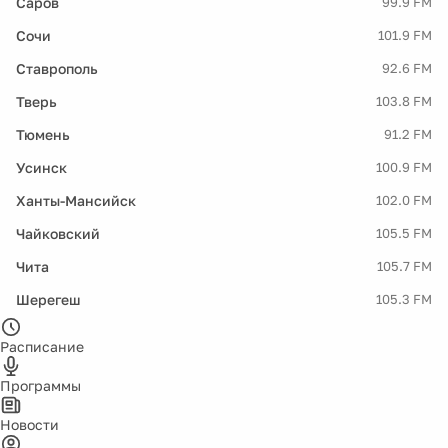
Саров
99.9 FM
Сочи
101.9 FM
Ставрополь
92.6 FM
Тверь
103.8 FM
Тюмень
91.2 FM
Усинск
100.9 FM
Ханты-Мансийск
102.0 FM
Чайковский
105.5 FM
Чита
105.7 FM
Шерегеш
105.3 FM
Расписание
Программы
Новости