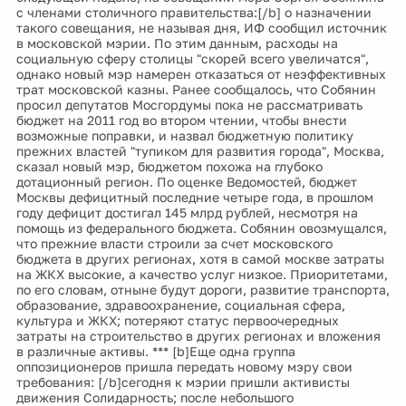
с членами столичного правительства:[/b] о назначении
такого совещания, не называя дня, ИФ сообщил источник
в московской мэрии. По этим данным, расходы на
социальную сферу столицы "скорей всего увеличатся",
однако новый мэр намерен отказаться от неэффективных
трат московской казны. Ранее сообщалось, что Собянин
просил депутатов Мосгордумы пока не рассматривать
бюджет на 2011 год во втором чтении, чтобы внести
возможные поправки, и назвал бюджетную политику
прежних властей "тупиком для развития города", Москва,
сказал новый мэр, бюджетом похожа на глубоко
дотационный регион. По оценке Ведомостей, бюджет
Москвы дефицитный последние четыре года, в прошлом
году дефицит достигал 145 млрд рублей, несмотря на
помощь из федерального бюджета. Собянин овозмущался,
что прежние власти строили за счет московского
бюджета в других регионах, хотя в самой москве затраты
на ЖКХ высокие, а качество услуг низкое. Приоритетами,
по его словам, отныне будут дороги, развитие транспорта,
образование, здравоохранение, социальная сфера,
культура и ЖКХ; потеряют статус первоочередных
затраты на строительство в других регионах и вложения
в различные активы. *** [b]Еще одна группа
оппозиционеров пришла передать новому мэру свои
требования: [/b]сегодня к мэрии пришли активисты
движения Солидарность; после небольшого