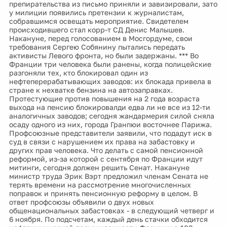
препирательства из письмо приняли и завизировали, зато
у милиции появились претензии к журналистам,
собравшимся освещать мероприятие. Свидетелем
происходившего стал корр-т СД Денис Малышев.
Накануне, перед голосованием в Мосгордуме, свои
требования Сергею Собянину пытались передать
активисты Левого фронта, но были задержаны. *** Во
Франции три человека были ранены, когда полицейские
разгоняли тех, кто блокировал один из
нефтеперерабатывающих заводов: их блокада привела в
стране к нехватке бензина на автозаправках.
Протестующие против повышения на 2 года возраста
выхода на пенсию блокировалди едва ли не все из 12-ти
аналогичных заводов; сегодня жандармерия силой сняла
осаду одного из них, города Гранпюи восточнее Парижа.
Профсоюзные представители заявили, что подадут иск в
суд в связи с нарушением их права на забастовку и
других прав человека. Что делать с самой пенсионной
реформой, из-за которой с сентября по Франции идут
митинги, сегодня должен решить Сенат. Накануне
министр труда Эрик Вэрт предложил членам Сената не
терять времени на рассмотрение многочисленных
поправок и принять пенсионную реформу в целом. В
ответ профсоюзы объявили о двух новых
общенациональных забастовках - в следующий четверг и
6 ноября. По подсчетам, каждый день стачки обходится