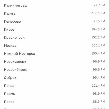
Калининград
97.7 FM
Калуга
106.1 FM
Кемерово
91.5 FM
Киров
104.3 FM
Красноярск
102.2 FM
Москва
100.1 FM
Нижний Новгород
100.4 FM
Новокузнецк
96.9 FM
Новосибирск
96.6 FM
Озёрск
95.4 FM
Пенза
101.4 FM
Пермь
98.9 FM
Псков
88.3 FM