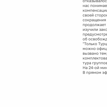
отказывалос
нас понимае
компенсации 
своей сторо
сокращения 
продолжает 
изучили зак
предусмотре
об освобожд
"Только Тур
можно офици
вызвано тем
комплектова
тура группов
На 24-ой ми
В прямом эф