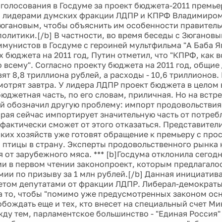
 голосования в Госдуме за проект бюджета-2011 премь
с лидерами думских фракции ЛДПР и КПРФ Владимиро
югановым, чтобы объяснить им особенности правител
олитики.[/b] В частности, во время беседы с Зюгановы
мунистов в Госдуме с героиней мультфильма "А Баба Яг
 бюджета на 2011 год, Путин отметил, что "КПРФ, как в
о всему". Согласно проекту бюджета на 2011 год, общи
вят 8,8 триллиона рублей, а расходы - 10,6 триллионов.
мотрят завтра. У лидера ЛДПР проект бюджета в целом
юджетная часть, по его словам, приличная. Но на встр
 обозначил другую проблему: импорт продовольствия.
орая сейчас импортирует значительную часть от потреб
 фактически сможет от этого отказаться. Представител
ких хозяйств уже готовят обращение к премьеру с про
 птицы в страну. Эксперты продовольственного рынка 
 от зарубежного мяса. *** [b]Госдума отклонила сегод
и в первом чтении законопроект, которым предлагалось
мии по призыву за 1 млн рублей.[/b] Данная инициатив
том депутатами от фракции ЛДПР. Либерал-демократы,
а то, чтобы "помимо уже предусмотренных законом ос
обождать еще и тех, кто внесет на специальный счет М
жду тем, парламентское большинство - "Единая Россия"