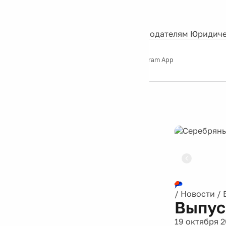
События
Контакты
О нас
Экскурсии
Silver Studio
Рекламодателям
Юридиче
Слушайте
App Store
Google Play
Telegram App
Серебряный
дождь
12+
Реклама
/
Новости
/
Выпус
19 октября 