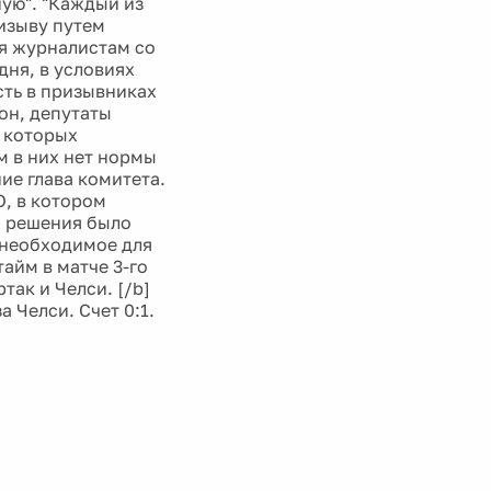
ную". "Каждый из
изыву путем
ня журналистам со
дня, в условиях
сть в призывниках
он, депутаты
в которых
 в них нет нормы
ие глава комитета.
О, в котором
о решения было
 необходимое для
айм в матче 3-го
так и Челси. [/b]
 Челси. Счет 0:1.