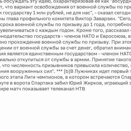
ь обсуждать эту идею, охарактеризовав ее как "абсурд
т, что вариант освобождения от военной службы по пр
государству 1 млн рублей, не для нас", - сказал сегод
ны глава профильного комитета Виктор Заварзин. "Сего
срока военной службы по призыву до 1 года, потребно
увеличиваться с каждым годом. Кроме того, рассказал 
онодательство государств - членов НАТО и Евросоюза, 
но прохождение военной службы по призыву. При этом
ении от военной службы за счет денег, обратил вниман
ция является единственным государством - членом НАТ
ально откупиться от службы в армии. Принятие таког
, что численность призывников превысила количество,
ния вооруженных сил". *** [b]В Лужниках идет первый т
ого этапа Лиги чемпионов, в котором встречаются Спар
нуте в ворота Спартака забил Юрий Жирков, играющий за
ире матч показывает телеканал НТВ