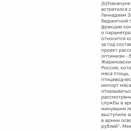
[b]Накануне
встретился 
Геннадием З
бюджетной п
фракцию ком
о параметрах
относится к
за год соста
проект расс
оптимизм - б
Жириновский
Россия, кот
мяса птицы,
птицеводчес
импорт мяса
отказываться
рассмотрени
службы в ар
минувшим ле
выступили з
в армии осв
рублей". Ме