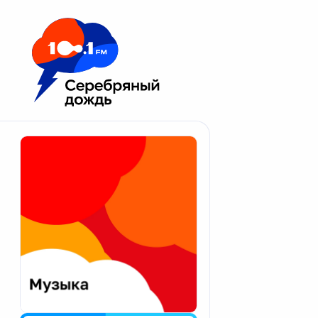
Москва 100.1 FM
Апатиты
Астрахань
Волгоград
Вологда
Екатеринбург
Иваново
Казань
Калининград
Калуга