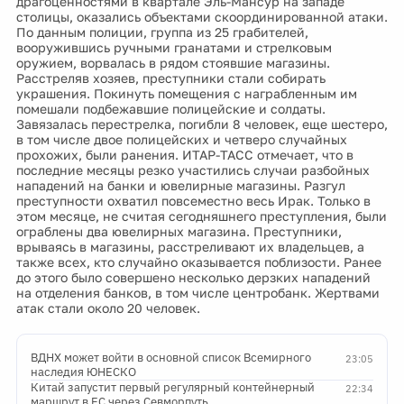
драгоценностями в квартале Эль-Мансур на западе
столицы, оказались объектами скоординированной атаки.
По данным полиции, группа из 25 грабителей,
вооружившись ручными гранатами и стрелковым
оружием, ворвалась в рядом стоявшие магазины.
Расстреляв хозяев, преступники стали собирать
украшения. Покинуть помещения с награбленным им
помешали подбежавшие полицейские и солдаты.
Завязалась перестрелка, погибли 8 человек, еще шестеро,
в том числе двое полицейских и четверо случайных
прохожих, были ранения. ИТАР-ТАСС отмечает, что в
последние месяцы резко участились случаи разбойных
нападений на банки и ювелирные магазины. Разгул
преступности охватил повсеместно весь Ирак. Только в
этом месяце, не считая сегодняшнего преступления, были
ограблены два ювелирных магазина. Преступники,
врываясь в магазины, расстреливают их владельцев, а
также всех, кто случайно оказывается поблизости. Ранее
до этого было совершено несколько дерзких нападений
на отделения банков, в том числе центробанк. Жертвами
атак стали около 20 человек.
ВДНХ может войти в основной список Всемирного
23:05
наследия ЮНЕСКО
Китай запустит первый регулярный контейнерный
22:34
маршрут в ЕС через Севморпуть