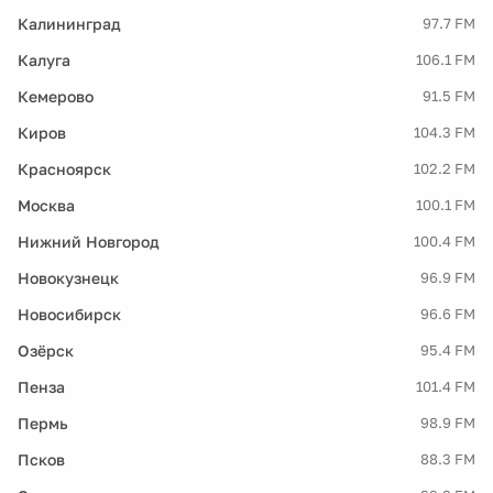
Калининград
97.7 FM
Калуга
106.1 FM
Кемерово
91.5 FM
Киров
104.3 FM
Красноярск
102.2 FM
Москва
100.1 FM
Нижний Новгород
100.4 FM
Новокузнецк
96.9 FM
Новосибирск
96.6 FM
Озёрск
95.4 FM
Пенза
101.4 FM
Пермь
98.9 FM
Псков
88.3 FM