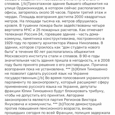
сплавов. [/b]Трехэтажное здание бывшего общежития на
улице Орджоникидзе, в котором сейчас располагаются
офисы, загорелось около 16 часов. Горели третий этаж и
чердак. Площадь возгорания достигла 2000 квадратных
метров. На площади тысяча кв. метров обрушилась
кровля. В тушении пожара были задействованы четыре
вертолета МЧС и 25 пожарных расчетов. Как отмечает
телеканал Россия-24, горевшее здание - часть дома-
коммуны, памятника конструктивизма, построенного в
1929 году по проекту архитектора Ивана Николаева. В
здании, которое строилось как "дом студента нового
быта" в течение 60 лет располагались общежития
Московского института стали и сплавов. В 90-е годы
значительная часть здания пришла в негодность, и в 2008
году было принято решение о его реставрации. Причина
возгорания пока не установлена. *** [b]Юлия Тимошенко
не позволит сделать русский язык на Украине
государственным.[/b] Во время голосования украинского
парламенту по законопроекту, который расширяет сферу
применению русского языка на Украине, депутаты
фракции Юлии Тимошенко будут блокировать трибуну,
чтобы не допустить его принятия. Авторами
законопроекта являются партия Регионов Виктора
Януковича и коммунисты. *** [b]После демонстраций
против повышения пенсионного возраста, вновь
прошедших сегодня по всей Франции, полиция задержала