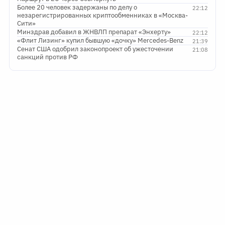
Более 20 человек задержаны по делу о
22:12
незарегистрированных криптообменниках в «Москва-
Сити»
Минздрав добавил в ЖНВЛП препарат «Энхерту»
22:12
«Флит Лизинг» купил бывшую «дочку» Mercedes-Benz
21:39
Сенат США одобрил законопроект об ужесточении
21:08
санкций против РФ