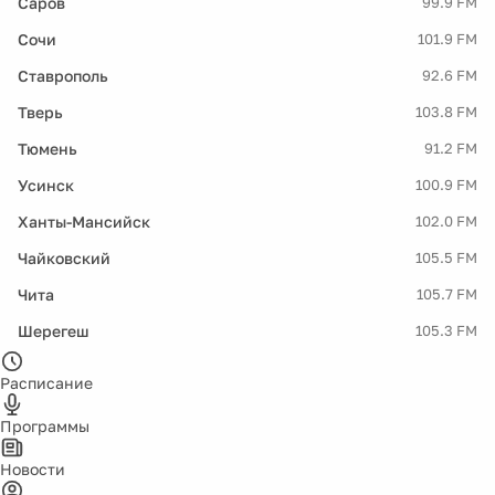
Саров
99.9 FM
Сочи
101.9 FM
Ставрополь
92.6 FM
Тверь
103.8 FM
Тюмень
91.2 FM
Усинск
100.9 FM
Ханты-Мансийск
102.0 FM
Чайковский
105.5 FM
Чита
105.7 FM
Шерегеш
105.3 FM
Расписание
Программы
Новости