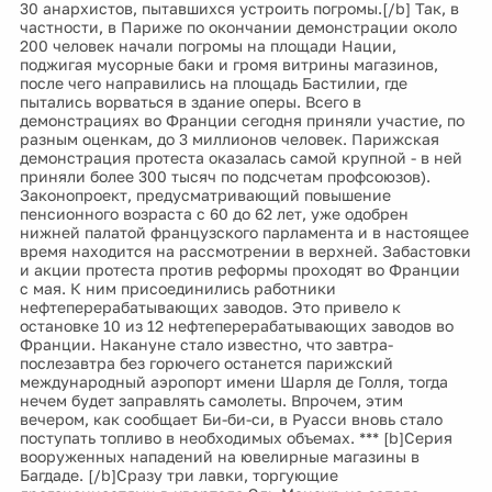
30 анархистов, пытавшихся устроить погромы.[/b] Так, в
частности, в Париже по окончании демонстрации около
200 человек начали погромы на площади Нации,
поджигая мусорные баки и громя витрины магазинов,
после чего направились на площадь Бастилии, где
пытались ворваться в здание оперы. Всего в
демонстрациях во Франции сегодня приняли участие, по
разным оценкам, до 3 миллионов человек. Парижская
демонстрация протеста оказалась самой крупной - в ней
приняли более 300 тысяч по подсчетам профсоюзов).
Законопроект, предусматривающий повышение
пенсионного возраста с 60 до 62 лет, уже одобрен
нижней палатой французского парламента и в настоящее
время находится на рассмотрении в верхней. Забастовки
и акции протеста против реформы проходят во Франции
с мая. К ним присоединились работники
нефтеперерабатывающих заводов. Это привело к
остановке 10 из 12 нефтеперерабатывающих заводов во
Франции. Накануне стало известно, что завтра-
послезавтра без горючего останется парижский
международный аэропорт имени Шарля де Голля, тогда
нечем будет заправлять самолеты. Впрочем, этим
вечером, как сообщает Би-би-си, в Руасси вновь стало
поступать топливо в необходимых объемах. *** [b]Серия
вооруженных нападений на ювелирные магазины в
Багдаде. [/b]Сразу три лавки, торгующие