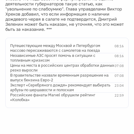
деятельности губернаторов такую статью, как
"увольнение по слабоумию". Глава управделами Виктор
Хреков добавил, что если информация о наличии
дождевого червя в салате не подтвердится, Дмитрий
Зеленин может быть наказан, не уточняя, что это может
быть за наказание. ***
Путешествующие между Москвой и Петербургом
08:16
массово пересаживаются с самолетов на поезда
Независимые АЗС просят помочь в ситуации с
08:16
топливным кризисом
Цены на места в российских центрах обработки данных
07:08
резко выросли
В правительстве назвали временным разрешение на
07:08
выпуск бензина Евро-2
Эксперт «Серебряного дождя» рекомендует выбирать
23:04
арбузы по шершавости и полоскам
Российские фанаты Marvel обрушили рейтинг
22:59
«Колобка»