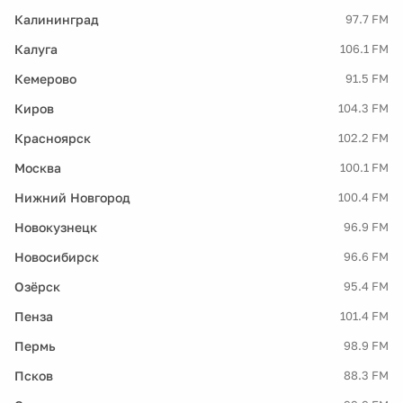
Калининград
97.7 FM
Калуга
106.1 FM
Кемерово
91.5 FM
Киров
104.3 FM
Красноярск
102.2 FM
Москва
100.1 FM
Нижний Новгород
100.4 FM
Новокузнецк
96.9 FM
Новосибирск
96.6 FM
Озёрск
95.4 FM
Пенза
101.4 FM
Пермь
98.9 FM
Псков
88.3 FM