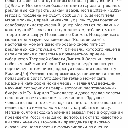
области в связи с отсутствием состава преступления". ***
[b]Власти Москвы освобождают центр города от рекламы,
рекламные контракты, заканчивающиеся в 2011-м - 2013-
м годах, продлены не будут, сообщил и.о. заместителя
мэра Москвы, Сергей Байдаков.[/b] "Мы будем поэтапно
освобождать исторический центр Москвы от рекламных
конструкций" - сказал он журналистам, добавив, что с
территории вокруг Московского Кремля, Новодевичьего
монастыря и музея-заповедника "Коломенское" в
настоящий момент демонтировано около пятисот
рекламных конструкций. *** [b]Червяк, которого нашёл в
своей тарелке с салатом на кремлёвском приёме
губернатор Тверской области Дмитрий Зеленин, завёл
собственный микроблог в Твиттере и ведёт активную
переписку - в том числе, адресуя послания президенту
России.[/b] Учёные, тем временем, установили тип червя,
попавшего в салат. Это действительно может быть
Красный калифорнийский червь, - заявил СД ведущий
научный сотрудник кафедры зоологии беспозвоночных
биофака МГУ, Кирилл Трувелллер и далее сделал совсем
сенсационное заявление: такие черви - будущее
человечества: в том смысле, что в них так много полезных
веществ, что именно их и стоит употреблять в пищу.
Напомню, что находка Зеленина вызвал гнев в окружении
президента России (видимо, до того, как стало известно о
выводах учёных). Помощник президента Приходько
сказал, что надо ввести в формулировки по оценке