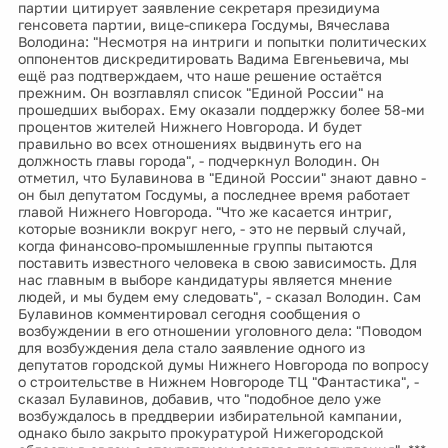
партии цитирует заявление секретаря президиума
генсовета партии, вице-спикера Госдумы, Вячеслава
Володина: "Несмотря на интриги и попытки политических
оппонентов дискредитировать Вадима Евгеньевича, мы
ещё раз подтверждаем, что наше решение остаётся
прежним. Он возглавлял список "Единой России" на
прошедших выборах. Ему оказали поддержку более 58-ми
процентов жителей Нижнего Новгорода. И будет
правильно во всех отношениях выдвинуть его на
должность главы города", - подчеркнул Володин. Он
отметил, что Булавинова в "Единой России" знают давно -
он был депутатом Госдумы, а последнее время работает
главой Нижнего Новгорода. "Что же касается интриг,
которые возникли вокруг него, - это не первый случай,
когда финансово-промышленные группы пытаются
поставить известного человека в свою зависимость. Для
нас главным в выборе кандидатуры является мнение
людей, и мы будем ему следовать", - сказал Володин. Сам
Булавинов комментировал сегодня сообщения о
возбуждении в его отношении уголовного дела: "Поводом
для возбуждения дела стало заявление одного из
депутатов городской думы Нижнего Новгорода по вопросу
о строительстве в Нижнем Новгороде ТЦ "Фантастика", -
сказал Булавинов, добавив, что "подобное дело уже
возбуждалось в преддверии избирательной кампании,
однако было закрыто прокуратурой Нижегородской