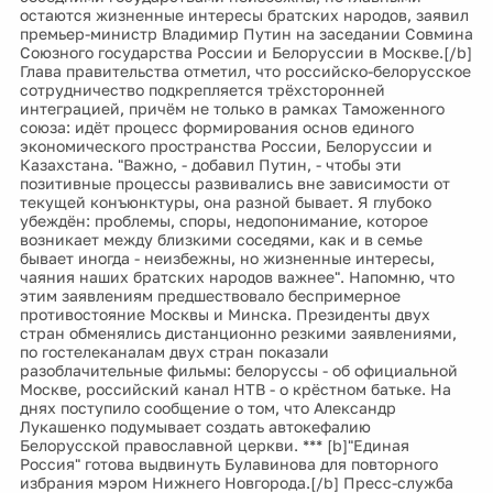
остаются жизненные интересы братских народов, заявил
премьер-министр Владимир Путин на заседании Совмина
Союзного государства России и Белоруссии в Москве.[/b]
Глава правительства отметил, что российско-белорусское
сотрудничество подкрепляется трёхсторонней
интеграцией, причём не только в рамках Таможенного
союза: идёт процесс формирования основ единого
экономического пространства России, Белоруссии и
Казахстана. "Важно, - добавил Путин, - чтобы эти
позитивные процессы развивались вне зависимости от
текущей конъюнктуры, она разной бывает. Я глубоко
убеждён: проблемы, споры, недопонимание, которое
возникает между близкими соседями, как и в семье
бывает иногда - неизбежны, но жизненные интересы,
чаяния наших братских народов важнее". Напомню, что
этим заявлениям предшествовало беспримерное
противостояние Москвы и Минска. Президенты двух
стран обменялись дистанционно резкими заявлениями,
по гостелеканалам двух стран показали
разоблачительные фильмы: белоруссы - об официальной
Москве, российский канал НТВ - о крёстном батьке. На
днях поступило сообщение о том, что Александр
Лукашенко подумывает создать автокефалию
Белорусской православной церкви. *** [b]"Единая
Россия" готова выдвинуть Булавинова для повторного
избрания мэром Нижнего Новгорода.[/b] Пресс-служба