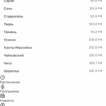
Саров
99.9 FM
Сочи
101.9 FM
Ставрополь
92.6 FM
Тверь
103.8 FM
Тюмень
91.2 FM
Усинск
100.9 FM
Ханты-Мансийск
102.0 FM
Чайковский
105.5 FM
Чита
105.7 FM
Шерегеш
105.3 FM
Расписание
Программы
Новости