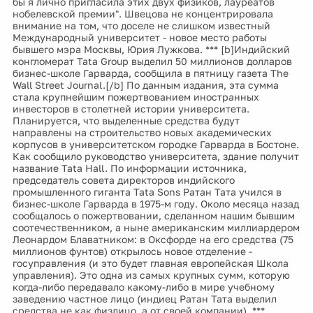
бы я лично пригласила этих двух физиков, лауреатов
нобелевской премии". Швецова не концентрировала
внимание на том, что доселе не слишком известный
Международный университет - новое место работы
бывшего мэра Москвы, Юрия Лужкова. *** [b]Индийский
конгломерат Tata Group выделил 50 миллионов долларов
бизнес-школе Гарварда, сообщила в пятницу газета The
Wall Street Journal.[/b] По данным издания, эта сумма
стала крупнейшим пожертвованием иностранных
инвесторов в столетней истории университета.
Планируется, что выделенные средства будут
направлены на строительство новых академических
корпусов в университетском городке Гарварда в Бостоне.
Как сообщило руководство университета, здание получит
название Tata Hall. По информации источника,
председатель совета директоров индийского
промышленного гиганта Tata Sons Ратан Тата учился в
бизнес-школе Гарварда в 1975-м году. Около месяца назад
сообщалось о пожертвовании, сделанном нашим бывшим
соотечественником, а ныне американским миллиардером
Леонардом Блаватником: в Оксфорде на его средства (75
миллионов фунтов) открылось новое отделение -
госуправления (и это будет главная европейская Школа
управления). Это одна из самых крупных сумм, которую
когда-либо передавало какому-либо в мире учебному
заведению частное лицо (индиец Ратан Тата выделил
средства не как физлицо, а от своей компании). ***