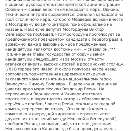
в оценке: руководитель президентской администрации
Собянин — самый вероятный кандидат в мэры. Однако,
технически интрига сохраняется: фамилия кандидата на
пост столичного мэра, которого Медведев должен внести
в Мосгордуму до 19-го октября, пока официально не
названа. Накануне депутат Мосгордумы Виктор
Селиверстов пообещал, что Мосгордума проголосует за
предложенного президентом кандидата с первого раза и,
возможно, даже в выходные. «Все предложенные
кандидатуры являются достойными», — сказал он. ***
[b]Внимание главы государства от обдумывания
кандидатуры следующего мэра Москвы отчасти
отвлекают визиты высоких гостей в российскую столицу.
[/b] В городе Уго Чавес. И около полутора часов назад
состоялась торжественная церемония открытия
закладного камня памятника национальному герою
Венесуэлы Симону Боливару . В церемонии принимал
участие врио мэра Москвы Владимир Ресин. На
пересечении Вернадского и Университетского
проспектов, в окрестностях которых образовались
серьёзные пробки, Чавес и Ресин открыли закладной
камень, перерезав ленточку. "Это первый камень
памятника и очередной кирпичик в строительстве
дружеских отношений между Москвой и Венесуэлой", -
сообщил Ресин, напомнивший, что в мае делегация
Москвы посетила Каракас, где были проведены очень