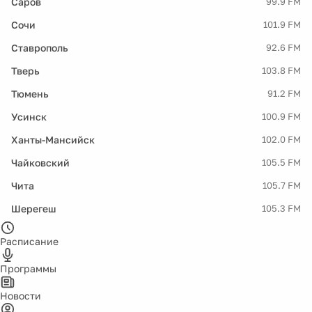
Саров
99.9 FM
Сочи
101.9 FM
Ставрополь
92.6 FM
Тверь
103.8 FM
Тюмень
91.2 FM
Усинск
100.9 FM
Ханты-Мансийск
102.0 FM
Чайковский
105.5 FM
Чита
105.7 FM
Шерегеш
105.3 FM
Расписание
Программы
Новости