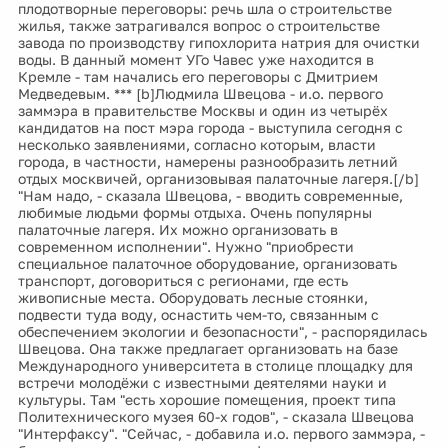
плодотворные переговоры: речь шла о строительстве
жилья, также затрагивался вопрос о строительстве
завода по производству гипохлорита натрия для очистки
воды. В данный момент УГо Чавес уже находится в
Кремле - там начались его переговоры с Дмитрием
Медведевым. *** [b]Людмила Швецова - и.о. первого
заммэра в правительстве Москвы и один из четырёх
кандидатов на пост мэра города - выступила сегодня с
несколько заявлениями, согласно которым, власти
города, в частности, намерены разнообразить летний
отдых москвичей, организовывая палаточные лагеря.[/b]
"Нам надо, - сказала Швецова, - вводить современные,
любимые людьми формы отдыха. Очень популярны
палаточные лагеря. Их можно организовать в
современном исполнении". Нужно "приобрести
специальное палаточное оборудование, организовать
транспорт, договориться с регионами, где есть
живописные места. Оборудовать лесные стоянки,
подвести туда воду, оснастить чем-то, связанным с
обеспечением экологии и безопасности", - распорядилась
Швецова. Она также предлагает организовать на базе
Международного университета в столице площадку для
встречи молодёжи с известными деятелями науки и
культуры. Там "есть хорошие помещения, проект типа
Политехнического музея 60-х годов", - сказала Швецова
"Интерфаксу". "Сейчас, - добавила и.о. первого заммэра, -