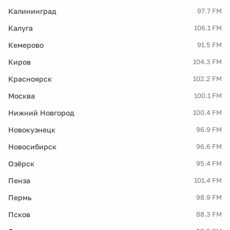
Калининград
97.7 FM
Калуга
106.1 FM
Кемерово
91.5 FM
Киров
104.3 FM
Красноярск
102.2 FM
Москва
100.1 FM
Нижний Новгород
100.4 FM
Новокузнецк
96.9 FM
Новосибирск
96.6 FM
Озёрск
95.4 FM
Пенза
101.4 FM
Пермь
98.9 FM
Псков
88.3 FM