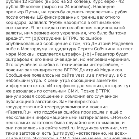
рублей 12 копеек (вырос на 20 копеек). Курс евро - 42
рубля 39 копеек (вырос на 24 копейки). Накануне
премьер Путин, на просьбу оценить перспективы рубля
после отмены ЦБ фиксированных границ валютного
коридора, заявлял: "Рубль находится в оптимальном
состоянии. Я не ожидаю ни ослабления национальной
валюты, ни чрезмерного укрепления, что было бы тоже
вредно". *** [b]Сотрудник ВГТРК, по ошибке
опубликовавший сообщение о том, что Дмитрий Медведев
внёс в Мосгордуму кандидатуру Сергея Собянина на пост
мэра Москвы, отделается штрафом.[/b] «Редактор будет
оштрафован: его вина очевидная, но непреднамеренная.
Это случайная ошибка в техническом интерфейсе», –
пояснил замгендиректора ВГТРК Дмитрий Медников.
Сообщение появилось на сайте vesti.ru в пятницу, в 6 с
небольшим утра. К семи утра сообщение заметили
информагентства. «Интерфакс» дал молнию, которая тут
же разошлась по остальным СМИ. Позже ВГТРК
аннулировал сообщение и объяснил его случайной
публикацией заготовки. Замгендиректора
государственной телерадиокомпании пояснил
«Газете.Ru», что подобная ошибка произошла и ещё с
несколькими информационными материалами. «Ночью с
нескольких заготовок была случайно снята «маска», и
они появились на сайте vesti.ru. Медников уточнил, что
такие заготовки есть (цитирую) «естественно, на всех»
кандидатов. Эксперты и СМИ, тем не менее, единодушны