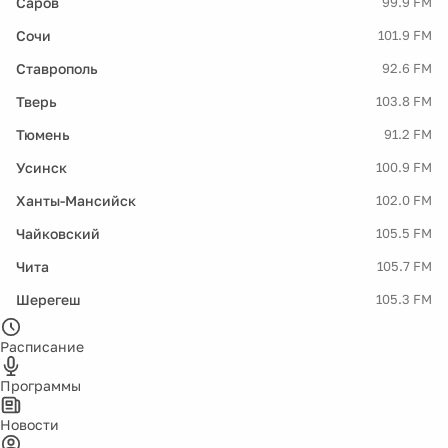
Саров
99.9 FM
Сочи
101.9 FM
Ставрополь
92.6 FM
Тверь
103.8 FM
Тюмень
91.2 FM
Усинск
100.9 FM
Ханты-Мансийск
102.0 FM
Чайковский
105.5 FM
Чита
105.7 FM
Шерегеш
105.3 FM
Расписание
Программы
Новости