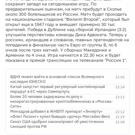
сохранит западл на сегодняшнюю игру. По
предварительным оценкам, на матч прибудут в Скопье
около 300 болельщиков из России. Матч будет проходить
на национальном стадионе "Филипп Второй", который был
открыт еще в 1947 году и вмещает примерно 30 тыс
зрителей. Победа в Дублине над сборной Ирландии (3:2)
улучшила перспективы команды Дика Адвоката. Теперь у
россиян, ирландцев и словаков, главных претендентов на
попадание в финальную часть Евро от группы В, по 6
очков после трех матчей. У сборных Македонии и
Армении по 4 очка. Игра начнется в 22.30 мск и будет
показана в прямой трансляции на телеканале "Россия 1".
ВДНХ может войти в основной список Всемирного
23:05
наследия ЮНЕСКО
Китай запустит первый регулярный контейнерный
22:34
маршрут в ЕС через Севморпуть
Более 20 человек задержаны по делу о
22:12
незарегистрированных криптообменниках в «Москва-
Сити»
Минздрав добавил в ЖНВЛП препарат «Энхерту»
22:12
«Флит Лизинг» купил бывшую «дочку» Mercedes-Benz
21:39
Сенат США одобрил законопроект об ужесточении
21:08
санкций против РФ