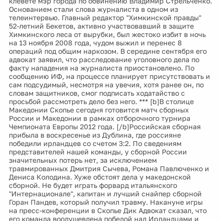
клевете мэр города по обвинению Владимир Стрельченко.
Основанием стали слова журналиста в одном из
телеинтервью. Главный редактор "Химкинской правды"
52-летний Бекетов, активно участвовавший в защите
Химкинского леса от вырубки, был жестоко избит в ночь
на 13 ноября 2008 года, чудом выжил и перенес 8
операций под общим наркозом. В середине сентября его
адвокат заявил, что расследование уголовного дела по
факту нападения на журналиста приостановлено. По
сообщению ИФ, на процессе планирует присутствовать и
сам подсудимый, несмотря на увечия, хотя ранее он, по
словам защитников, смог подписать ходатайство с
просьбой рассмотреть дело без него. *** [b]В столице
Македонии Скопье сегодня готовится матч сборных
России и Македонии в рамках отборочного турнира
Чемпионата Европы 2012 года. [/b]Российская сборная
прибыла в воскресенье из Дублина, где россияне
победили ирландцев со счетом 3:2. По сведениям
представителей нашей команды, у сборной России
значительных потерь нет, за исключением
травмированных Дмитрия Сычева, Романа Павлюченко и
Дениса Колодина. Хуже обстоят дела у македонской
сборной. Не будет играть форвард итальянского
"Интернационале", капитан и лучший снайпер сборной
Горан Пандев, который получил травму. Накануне игры
на пресс-конференции в Скопье Дик Адвокат сказал, что
его команда воодушевлена победой над Ирландцами и