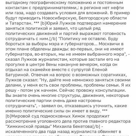
выгодному географическому положению и постоянным
контактам с предпринимателями,: в регионе нет нефти
или газа, надо создавать условия для вложений. В пример
будут приводить Новосибирскую, Белгородскую области
и Татарстан. *** [b]Юрий Лужков подтвердил намерение
заняться политикой и заявил, что целый ряд
политических движений и партий выражают готовность
сотрудничать с ним.[/b] "Политику не оставлю. Буду
бороться за выборы мэра и губернаторов... Москвичи в
этом плане обделены дважды: во-первых, они не имеют
губернатора, во-вторых, мы не имеем выбранного мэра", -
сказал Лужков журналистам, которые застали его на
прогулке в центре Вены накануне вечером, когда он
отдыхал на скамейке вместе с супругой Еленой
Батуриной. Отвечая на вопрос о возможных соратниках,
Лужков сказал: "Ну, дайте мне немножко заняться своими
делами, у меня есть свои проблемы, проблемы семьи. Я их
решу - потом уж начнем. Сейчас провожу консультации.
Вы знаете очень многие структуры, движения, некоторые
политические партии очень даже настроены
сотрудничать", - заявил он, отказавшись уточнить, какие
именно политические силы он имеет в виду. ***
[b]Мировой суд подмосковных Химок продолжит
рассмотрение уголовного дела против главного редактора
"Химкинской правды" Михаила Бекетова[/b] -
искалеченного два года назад журналиста обвиняет в