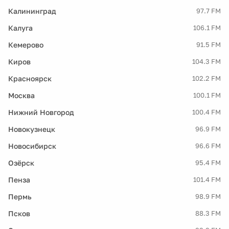
Калининград
97.7 FM
Калуга
106.1 FM
Кемерово
91.5 FM
Киров
104.3 FM
Красноярск
102.2 FM
Москва
100.1 FM
Нижний Новгород
100.4 FM
Новокузнецк
96.9 FM
Новосибирск
96.6 FM
Озёрск
95.4 FM
Пенза
101.4 FM
Пермь
98.9 FM
Псков
88.3 FM