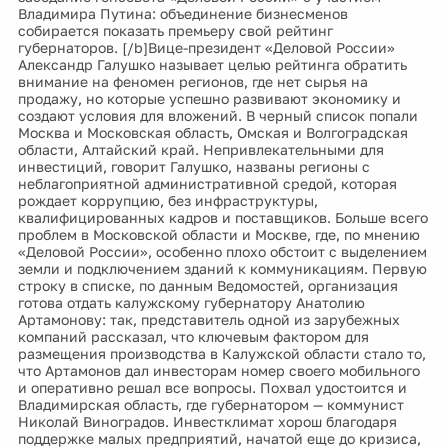
Владимира Путина: объединение бизнесменов
собирается показать премьеру свой рейтинг
губернаторов. [/b]Вице-президент «Деловой России»
Александр Галушко называет целью рейтинга обратить
внимание на феномен регионов, где нет сырья на
продажу, но которые успешно развивают экономику и
создают условия для вложений. В черный список попали
Москва и Московская область, Омская и Волгоградская
области, Алтайский край. Непривлекательными для
инвестиций, говорит Галушко, названы регионы с
неблагоприятной административной средой, которая
рождает коррупцию, без инфраструктуры,
квалифицированных кадров и поставщиков. Больше всего
проблем в Московской области и Москве, где, по мнению
«Деловой России», особенно плохо обстоит с выделением
земли и подключением зданий к коммуникациям. Первую
строку в списке, по данным Ведомостей, организация
готова отдать калужскому губернатору Анатолию
Артамонову: так, представитель одной из зарубежных
компаний рассказал, что ключевым фактором для
размещения производства в Калужской области стало то,
что Артамонов дал инвесторам номер своего мобильного
и оперативно решал все вопросы. Похвал удостоится и
Владимирская область, где губернатором — коммунист
Николай Виноградов. Инвестклимат хорош благодаря
поддержке малых предприятий, начатой еще до кризиса,