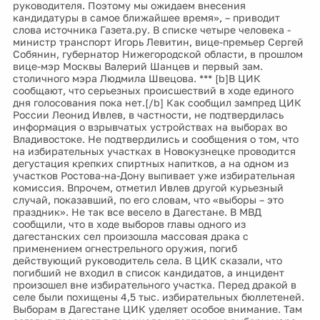
руководителя. Поэтому мы ожидаем внесения
кандидатуры в самое ближайшее время», – приводит
слова источника Газета.ру. В списке четыре человека -
министр транспорт Игорь Левитин, вице-премьер Сергей
Собянин, губернатор Нижегородской области, в прошлом
вице-мэр Москвы Валерий Шанцев и первый зам.
столичного мэра Людмила Швецова. *** [b]В ЦИК
сообщают, что серьезных происшествий в ходе единого
дня голосования пока нет.[/b] Как сообщил зампред ЦИК
России Леонид Ивлев, в частности, не подтвердилась
информация о взрывчатых устройствах на выборах во
Владивостоке. Не подтвердились и сообщения о том, что
на избирательных участках в Новокузнецке проводится
дегустация крепких спиртных напитков, а на одном из
участков Ростова-на-Дону выпивает уже избирательная
комиссия. Впрочем, отметил Ивлев другой курьезный
случай, показавший, по его словам, что «выборы – это
праздник». Не так все весело в Дагестане. В МВД
сообщили, что в ходе выборов главы одного из
дагестанских сел произошла массовая драка с
применением огнестрельного оружия, погиб
действующий руководитель села. В ЦИК сказали, что
погибший не входил в список кандидатов, а инцидент
произошел вне избирательного участка. Перед дракой в
селе были похищены 4,5 тыс. избирательных бюллетеней.
Выборам в Дагестане ЦИК уделяет особое внимание. Там