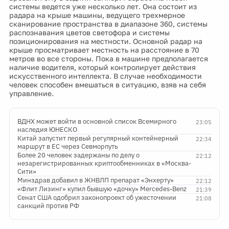
системы ведется уже несколько лет. Она состоит из
радара на крыше машины, ведущего трехмерное
сканирование пространства в диапазоне 360, системы
распознавания цветов светофора и системы
позиционирования на местности. Основной радар на
крыше просматривает местность на расстояние в 70
метров во все стороны. Пока в машине предполагается
наличие водителя, который контролирует действия
искусственного интеллекта. В случае необходимости
человек способен вмешаться в ситуацию, взяв на себя
управление.
ВДНХ может войти в основной список Всемирного
23:05
наследия ЮНЕСКО
Китай запустит первый регулярный контейнерный
22:34
маршрут в ЕС через Севморпуть
Более 20 человек задержаны по делу о
22:12
незарегистрированных криптообменниках в «Москва-
Сити»
Минздрав добавил в ЖНВЛП препарат «Энхерту»
22:12
«Флит Лизинг» купил бывшую «дочку» Mercedes-Benz
21:39
Сенат США одобрил законопроект об ужесточении
21:08
санкций против РФ