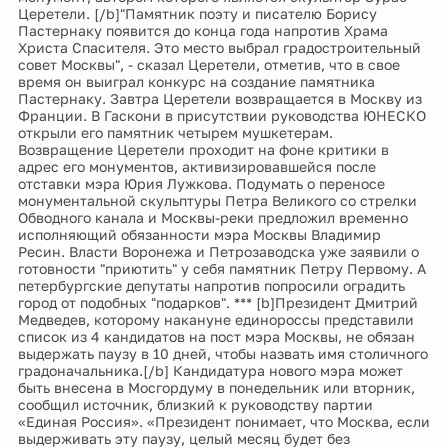
Церетели. [/b]"Памятник поэту и писателю Борису
Пастернаку появится до конца года напротив Храма
Христа Спасителя. Это место выбрал градостроительный
совет Москвы", - сказал Церетели, отметив, что в свое
время он выиграл конкурс на создание памятника
Пастернаку. Завтра Церетели возвращается в Москву из
Франции. В Гаскони в присутствии руководства ЮНЕСКО
открыли его памятник четырем мушкетерам.
Возвращение Церетели проходит на фоне критики в
адрес его монументов, активизировавшейся после
отставки мэра Юрия Лужкова. Подумать о переносе
монументальной скульптуры Петра Великого со стрелки
Обводного канала и Москвы-реки предложил временно
исполняющий обязанности мэра Москвы Владимир
Ресин. Власти Воронежа и Петрозаводска уже заявили о
готовности "приютить" у себя памятник Петру Первому. А
петербургские депутаты напротив попросили оградить
город от подобных "подарков". *** [b]Президент Дмитрий
Медведев, которому накануне единороссы представили
список из 4 кандидатов на пост мэра Москвы, не обязан
выдержать паузу в 10 дней, чтобы назвать имя столичного
градоначальника.[/b] Кандидатура нового мэра может
быть внесена в Мосгордуму в понедельник или вторник,
сообщил источник, близкий к руководству партии
«Единая Россия». «Президент понимает, что Москва, если
выдерживать эту паузу, целый месяц будет без