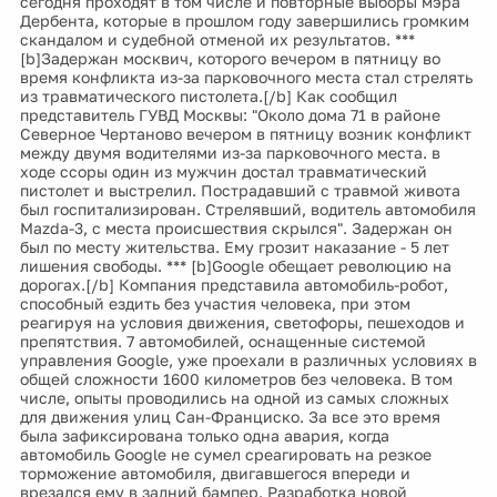
сегодня проходят в том числе и повторные выборы мэра
Дербента, которые в прошлом году завершились громким
скандалом и судебной отменой их результатов. ***
[b]Задержан москвич, которого вечером в пятницу во
время конфликта из-за парковочного места стал стрелять
из травматического пистолета.[/b] Как сообщил
представитель ГУВД Москвы: "Около дома 71 в районе
Северное Чертаново вечером в пятницу возник конфликт
между двумя водителями из-за парковочного места. в
ходе ссоры один из мужчин достал травматический
пистолет и выстрелил. Пострадавший с травмой живота
был госпитализирован. Стрелявший, водитель автомобиля
Mazda-3, с места происшествия скрылся". Задержан он
был по месту жительства. Ему грозит наказание - 5 лет
лишения свободы. *** [b]Google обещает революцию на
дорогах.[/b] Компания представила автомобиль-робот,
способный ездить без участия человека, при этом
реагируя на условия движения, светофоры, пешеходов и
препятствия. 7 автомобилей, оснащенные системой
управления Google, уже проехали в различных условиях в
общей сложности 1600 километров без человека. В том
числе, опыты проводились на одной из самых сложных
для движения улиц Сан-Франциско. За все это время
была зафиксирована только одна авария, когда
автомобиль Google не сумел среагировать на резкое
торможение автомобиля, двигавшегося впереди и
врезался ему в задний бампер. Разработка новой