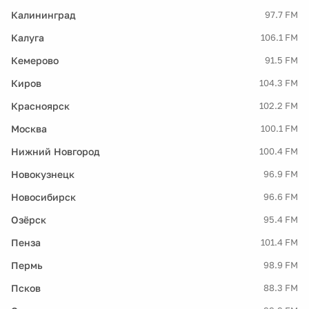
Калининград
97.7 FM
Калуга
106.1 FM
Кемерово
91.5 FM
Киров
104.3 FM
Красноярск
102.2 FM
Москва
100.1 FM
Нижний Новгород
100.4 FM
Новокузнецк
96.9 FM
Новосибирск
96.6 FM
Озёрск
95.4 FM
Пенза
101.4 FM
Пермь
98.9 FM
Псков
88.3 FM