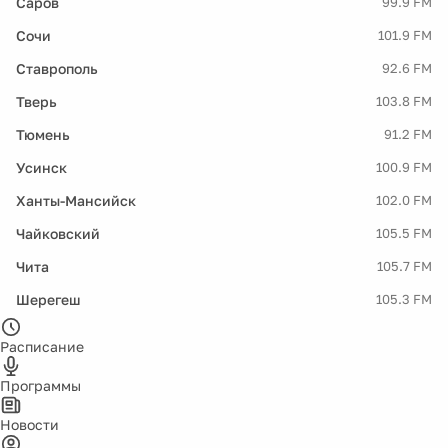
Саров
99.9 FM
Сочи
101.9 FM
Ставрополь
92.6 FM
Тверь
103.8 FM
Тюмень
91.2 FM
Усинск
100.9 FM
Ханты-Мансийск
102.0 FM
Чайковский
105.5 FM
Чита
105.7 FM
Шерегеш
105.3 FM
Расписание
Программы
Новости