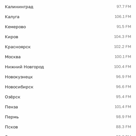
Калининград
97.7 FM
Калуга
106.1 FM
Кемерово
91.5 FM
Киров
104.3 FM
Красноярск
102.2 FM
Москва
100.1 FM
Нижний Новгород
100.4 FM
Новокузнецк
96.9 FM
Новосибирск
96.6 FM
Озёрск
95.4 FM
Пенза
101.4 FM
Пермь
98.9 FM
Псков
88.3 FM