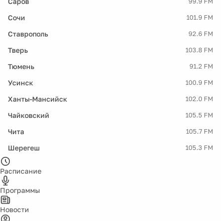
Саров
99.9 FM
Сочи
101.9 FM
Ставрополь
92.6 FM
Тверь
103.8 FM
Тюмень
91.2 FM
Усинск
100.9 FM
Ханты-Мансийск
102.0 FM
Чайковский
105.5 FM
Чита
105.7 FM
Шерегеш
105.3 FM
Расписание
Программы
Новости