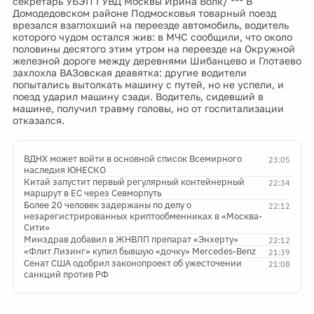
секретарь УБЭП ГУВД Москвы Ирина Волк/ *** В
Домодедовском районе Подмосковья товарный поезд
врезался взаглохший на переезде автомобиль, водитель
которого чудом остался жив: в МЧС сообщили, что около
половины десятого этим утром на переезде на Окружной
железной дороге между деревнями Шибанцево и Глотаево
захлохла ВАЗовская деавятка: другие водители
попытались вытолкать машину с путей, но не успели, и
поезд ударил машину сзади. Водитель, сидевший в
машине, получил травму головы, но от госпитализации
отказался.
ВДНХ может войти в основной список Всемирного
23:05
наследия ЮНЕСКО
Китай запустит первый регулярный контейнерный
22:34
маршрут в ЕС через Севморпуть
Более 20 человек задержаны по делу о
22:12
незарегистрированных криптообменниках в «Москва-
Сити»
Минздрав добавил в ЖНВЛП препарат «Энхерту»
22:12
«Флит Лизинг» купил бывшую «дочку» Mercedes-Benz
21:39
Сенат США одобрил законопроект об ужесточении
21:08
санкций против РФ