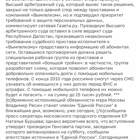
Высший арбитражный суд, который вынес такое решение,
закрыл не только давний спор между приставами и
компанией «Вымпелком», но и подтвердил приоритет
требований о защите персональных данных,
комментирует сетевая Газета.ру. Президиум Высшего
арбитражного суда оставил в силе вердикт суда
Республики Дагестан, признавшего незаконным
требование судебного пристава-исполнителя к
«Вымпелкому» предоставить информацию об абонентах
сети. Оставшиеся противоречия должна решить
специальная рабочая группа из приставов и
представителей «большой тройки»: в частности, группа
разработает схему, которая позволит абонентам
добровольно оплачивать долги с помощью мобильных
телефонов. С конца 2010 года россияне смогут через СМС
узнавать об имеющихся у них долгах перед ФНС и
штрафах. С помощью мобильного телефона их можно
будет и погасить — на сумму до 15 тысяч рублей. ***
[b]Временно исполняющий обязанности мэра Москвы
Владимир Ресин станет членом "Единой России" в
ближайшие дни, возможно, уже сегодня, [/b]сообщила
пресс-секретарь московского городского отделения ЕР
Наталья Бурцева; однако вероятнее всего, что вступление
утвердит президиум Генсовета партии, заседание
которого запланировано на субботу, сообщили
агентствам источники в "Единой России". Сегодняшняя