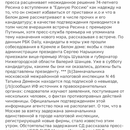
пресса расценивает неожиданное решение 74-летнего
Ресина о вступлении в "Единую Россию" как надежду на
то, что он сможет избавиться от приставки и.о и что в
Белом доме рассматривают в числе прочих и его
кандидатуру; в качестве подтверждения приводмится в
толм числе вчерашняя встреча Ресина с премьером
Путиным, хотя пресс-служба премьера не упоминала
тему назначения нового мэра, рассказывая о встрече. По
данным РБК Daily, кандидаты в мэры уже прошли
собеседования в Кремле и Белом доме: якобы к главе
администрации президента Сергею Нарышкину
приезжали вице-премьер Игорь Шувалов и губернатор
Нижегородской области Валерий Шанцев. Уже в субботу
кандидатуры, какими бы они ни оказались, должны быть
представлены президенту. *** [b]Замначальника
московской межрайонной налоговой инспекции N 46
Татьяна Деменок находится под подпиской о невыезде,
[/b]сообщил ИФ источник в правоохранительных
органах: следователи изучают заявления, поступившие от
нескольких человек, о фактах противоправных действий
чиновницы. Официальным подтверждением этой
информации агентство пока не располагает. О том, что в
Москве за взятку задержана замначальника
единственной в городе налоговой инспекции,
регистрирующей новые фирмы, стало известно этим
утром. Обстоятельства задержания СД рассказала пресс-