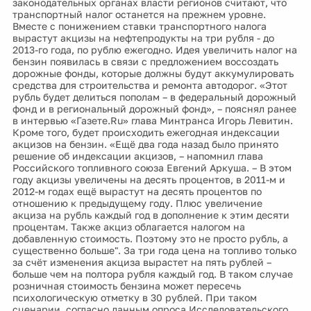
законодательных органах власти регионов считают, что
транспортный налог останется на прежнем уровне.
Вместе с понижением ставки транспортного налога
вырастут акцизы на нефтепродукты на три рубля - до
2013-го года, по рублю ежегодно. Идея увеличить налог на
бензин появилась в связи с предложением воссоздать
дорожные фонды, которые должны будут аккумулировать
средства для строительства и ремонта автодорог. «Этот
рубль будет делиться пополам – в федеральный дорожный
фонд и в региональный дорожный фонд», – пояснял ранее
в интервью «Газете.Ru» глава Минтранса Игорь Левитин.
Кроме того, будет происходить ежегодная индексации
акцизов на бензин. «Ещё два года назад было принято
решение об индексации акцизов, – напомнил глава
Российского топливного союза Евгений Аркуша. – В этом
году акцизы увеличены на десять процентов, в 2011-м и
2012-м годах ещё вырастут на десять процентов по
отношению к предыдущему году. Плюс увеличение
акциза на рубль каждый год в дополнение к этим десяти
процентам. Также акциз облагается налогом на
добавленную стоимость. Поэтому это не просто рубль, а
существенно больше". За три года цена на топливо только
за счёт изменения акциза вырастет на пять рублей –
больше чем на полтора рубля каждый год. В таком случае
розничная стоимость бензина может пересечь
психологическую отметку в 30 рублей. При таком
сценарии, согласно данным опроса Исследовательского