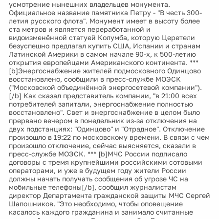
усмотрение нынешних владельцев монумента.
Официальное название памятника Петру - "В честь 300-
летия русского флота". Монумент имеет в высоту более
ста метров и является переработанной и
видоизменённой статуей Колумба, которую Церетели
безуспешно предлагал купить США, Испании и странам
Латинской Америки в самом начале 90-х, к 500-летию
открытия европейцами Американского континента. ***
[b]Энергоснабжение жителей подмосковного Одинцово
восстановлено, сообщили в пресс-службе МОЭСК
("Московской объединённой энергосетевой компании").
[/b] Как сказал представитель компании, "в 21:00 всех
потребителей запитали, энергоснабжение полностью
восстановлено". Свет и энергоснабжение в целом было
прервано вечером в понедельник из-за отключения на
двух подстанциях: "Одинцово" и "Отрадное". Отключение
произошло в 19:22 по московскому времени. В связи с чем
произошло отключение, сейчас выясняется, сказали в
пресс-службе МОЭСК. *** [b]МЧС России подписало
договоры с тремя крупнейшими российскими сотовыми
операторами, и уже в будущем году жители России
должны начать получать сообщения об угрозе ЧС на
мобильные телефоны[/b], сообщил журналистам
директор Департамента гражданской защиты МЧС Сергей
Шапошников. "Это необходимо, чтобы оповещение
касалось каждого гражданина и занимало считанные