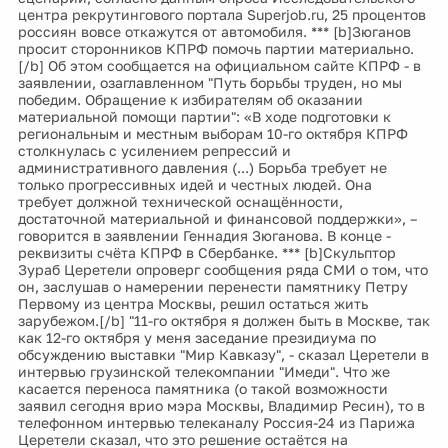
центра рекрутингового портала Superjob.ru, 25 процентов
россиян вовсе откажутся от автомобиля. *** [b]Зюганов
просит сторонников КПРФ помочь партии материально.
[/b] Об этом сообщается на официальном сайте КПРФ - в
заявлении, озаглавленном "Путь борьбы труден, но мы
победим. Обращение к избирателям об оказании
материальной помощи партии": «В ходе подготовки к
региональным и местным выборам 10-го октября КПРФ
столкнулась с усилением репрессий и
административного давления (...) Борьба требует не
только прогрессивных идей и честных людей. Она
требует должной технической оснащённости,
достаточной материальной и финансовой поддержки», –
говорится в заявлении Геннадия Зюганова. В конце -
реквизиты счёта КПРФ в Сбербанке. *** [b]Скульптор
Зураб Церетели опроверг сообщения ряда СМИ о том, что
он, заслушав о намерении перенести памятнику Петру
Первому из центра Москвы, решил остаться жить
зарубежом.[/b] "11-го октября я должен быть в Москве, так
как 12-го октября у меня заседание президиума по
обсуждению выставки "Мир Кавказу", - сказал Церетели в
интервью грузинской телекомпании "Имеди". Что же
касается переноса памятника (о такой возможности
заявил сегодня врио мэра Москвы, Владимир Ресин), то в
телефонном интервью телеканалу Россия-24 из Парижа
Церетели сказал, что это решение остаётся на