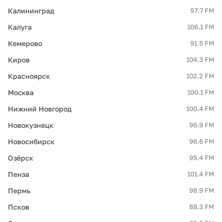
Калининград
97.7 FM
Калуга
106.1 FM
Кемерово
91.5 FM
Киров
104.3 FM
Красноярск
102.2 FM
Москва
100.1 FM
Нижний Новгород
100.4 FM
Новокузнецк
96.9 FM
Новосибирск
96.6 FM
Озёрск
95.4 FM
Пенза
101.4 FM
Пермь
98.9 FM
Псков
88.3 FM