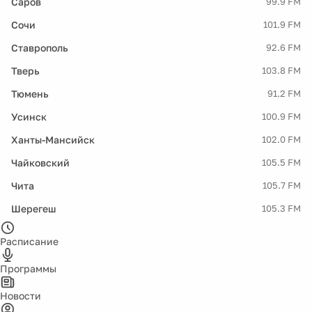
Саров
99.9 FM
Сочи
101.9 FM
Ставрополь
92.6 FM
Тверь
103.8 FM
Тюмень
91.2 FM
Усинск
100.9 FM
Ханты-Мансийск
102.0 FM
Чайковский
105.5 FM
Чита
105.7 FM
Шерегеш
105.3 FM
Расписание
Программы
Новости