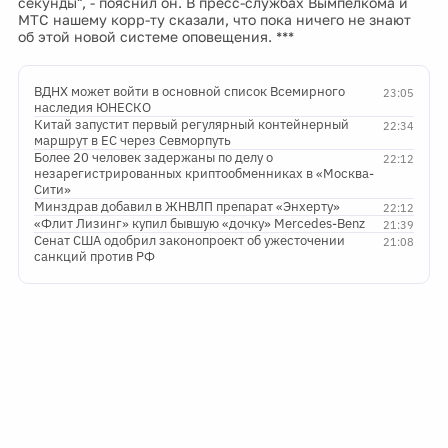
секунды", - пояснил он. В пресс-службах Вымпелкома и
МТС нашему корр-ту сказали, что пока ничего не знают
об этой новой системе оповещения. ***
ВДНХ может войти в основной список Всемирного
23:05
наследия ЮНЕСКО
Китай запустит первый регулярный контейнерный
22:34
маршрут в ЕС через Севморпуть
Более 20 человек задержаны по делу о
22:12
незарегистрированных криптообменниках в «Москва-
Сити»
Минздрав добавил в ЖНВЛП препарат «Энхерту»
22:12
«Флит Лизинг» купил бывшую «дочку» Mercedes-Benz
21:39
Сенат США одобрил законопроект об ужесточении
21:08
санкций против РФ