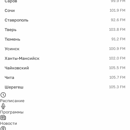
Саров
99.9 FM
Сочи
101.9 FM
Ставрополь
92.6 FM
Тверь
103.8 FM
Тюмень
91.2 FM
Усинск
100.9 FM
Ханты-Мансийск
102.0 FM
Чайковский
105.5 FM
Чита
105.7 FM
Шерегеш
105.3 FM
Расписание
Программы
Новости