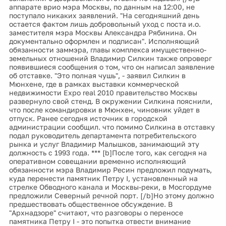
аппарате врио мэра Москвы, по данным на 12:00, не
поступало никаких заявлений. "На сегодняшний день
остается фактом лишь добровольный уход с поста и.о.
заместителя мэра Москвы Александра Рябинина. Он
документально оформлен и подписан". Исполняющий
обязанности заммэра, главы комплекса имущественно-
земельных отношений Владимир Силкин также опроверг
появившиеся сообщения о том, что он написал заявление
об отставке. "Это полная чушь", - заявил Силкин в
Мюнхене, где в рамках выставки коммерческой
недвижимости Expo real 2010 правительство Москвы
развернуло свой стенд. В окружении Силкина пояснили,
что после командировки в Мюнхен, чиновник уйдет в
отпуск. Ранее сегодня источник в городской
администрации сообщил. что помимо Силкина в отставку
подал руководитель департамента потребительского
рынка и услуг Владимир Малышков, занимающий эту
должность с 1993 года. *** [b]После того, как сегодня на
оперативном совещании временно исполняющий
обязанности мэра Владимир Ресин предложил подумать,
куда перенести памятник Петру I, установленный на
стрелке Обводного канала и Москвы-реки, в Мосгордуме
предложили Северный речной порт. [/b]Но этому должно
предшествовать общественное обсуждение. В
"Архнадзоре" считают, что разговоры о переносе
памятника Петру I - это попытка отвести внимание