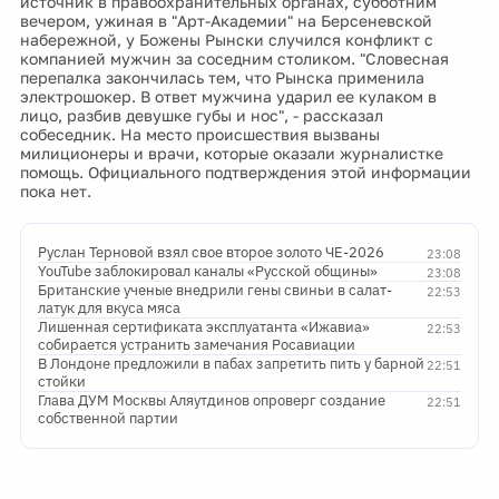
источник в правоохранительных органах, субботним
вечером, ужиная в "Арт-Академии" на Берсеневской
набережной, у Божены Рынски случился конфликт с
компанией мужчин за соседним столиком. "Словесная
перепалка закончилась тем, что Рынска применила
электрошокер. В ответ мужчина ударил ее кулаком в
лицо, разбив девушке губы и нос", - рассказал
собеседник. На место происшествия вызваны
милиционеры и врачи, которые оказали журналистке
помощь. Официального подтверждения этой информации
пока нет.
Руслан Терновой взял свое второе золото ЧЕ-2026
23:08
YouTube заблокировал каналы «Русской общины»
23:08
Британские ученые внедрили гены свиньи в салат-
22:53
латук для вкуса мяса
Лишенная сертификата эксплуатанта «Ижавиа»
22:53
собирается устранить замечания Росавиации
В Лондоне предложили в пабах запретить пить у барной
22:51
стойки
Глава ДУМ Москвы Аляутдинов опроверг создание
22:51
собственной партии