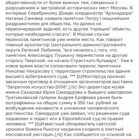
общественности от более важных тем, связанных с
разрушением и застройкой исторических мест Москвы. В
интервью Серебряному Дождю координатор "Архнадзора"
Наталья Самовер назвала памятник Петру I мощнейшим
раздражителем для общества. Но далеко не
первоочередной задачей, есть другие "горящие" объекты,
которые необходимо спасать". В Москве случаи
переносов памятников уже имели место. Как говорит
главный архитектор Центрального административного
округа Евгений Любимов, "все началось с того, что
памятник Александру Пушкину переместили на другую
сторону Тверской, на начало Страстного бульвара". Уже в
новое время власти согласовали перенос памятника
Николаю Некрасову с территории строительства здания
высшего арбитражного суда. *** [b]Мосгорсуд признал
законным приговор в отношении организаторов выставки
"Запретное искусство-2006".[/b] Экс-директора музея
имени Сахарова Юрия Самодурова и бывшего завотделом
Третьяковской галереи Андрея Ерофеева ранее были
оштрафованы на общую сумму в 350 тыс рублей за
возбуждение ненависти и унижение человеческого
достоинства. Самодуров уже заявил, что решением суда
недоволен и подаст иск в Европейский суд по правам
человека. *** [b]Известный обозреватель светской
хроники Божена Рынска неудачно сходила в элитный
московский ресторан.[/b] Как сообщается со ссылкой на