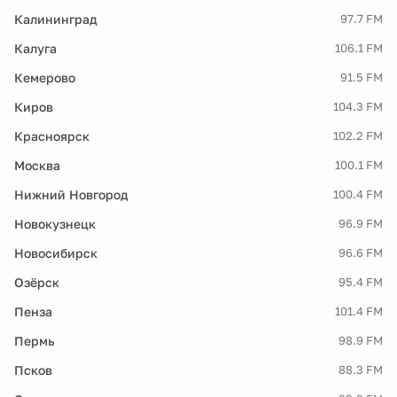
Калининград
97.7 FM
Калуга
106.1 FM
Кемерово
91.5 FM
Киров
104.3 FM
Красноярск
102.2 FM
Москва
100.1 FM
Нижний Новгород
100.4 FM
Новокузнецк
96.9 FM
Новосибирск
96.6 FM
Озёрск
95.4 FM
Пенза
101.4 FM
Пермь
98.9 FM
Псков
88.3 FM