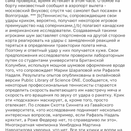
сама проверка; время истекает в этом часе. О бомбе на
борту неизвестный сообщил в аэропорт вылета -
московский Внуково; спустя час самолет был посажен в
Волгограде. *** [b]Теннисисты, сопровождающие свои
удары криком, вероятно, получают некоторое игровое
преимущество над соперниками,[/b] полагают канадские
и американские исследователи. Создаваемый такими
игроками шум заставляет спортсменов на другой стороне
корта реагировать на удары с замедленной реакцией и
теряться в определении траектории полета мяча.
Поэтому и ответный удар у них получается хуже. Свои
предположения исследователи проверили лабораторным
путем со студентами университета Британской
Колумбии, используя мощное шумовое оформление вроде
того, что сопровождает Марии Шараповой или Рафаэля
Надаля. Результаты опытов опубликованы в онлайновой
версии Public Library of Science ONE. Сообщается, что
некоторые профессиональные теннисисты стараются
определить скорость вылетающего им навстречу мяча и
скорость его вращения по звуку от удара о ракетку. Крик
эти «подсказки» маскирует, а, кроме того, просто
отвлекает. По словам Скотта Синнета из Гавайского
университета, «это исследование поднимает несколько
интересных вопросов, например, если Рафаэль Надаль
кряхтит, а Роже Федерер нет, то справедливо ли это».
Многократная чемпионка Уимблдона Мартина
Навратилова уверена, что нет. Все эти крики и вопли на