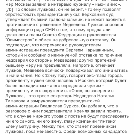
мэр Москвы заявил в интервью журналу «Нью-Таймс».
[/b] По словам Лужкова, он не верит, что ему позволят
опротестовать президентский указ: Верховный суд,
утверждает бывший градоначальник, не может входить в
противоречие с решением Медведева. Лужков опроверг
информацию ряда СМИ о том, что ему предлагали
должности главы Совета Федерации и руководителя
"Олимпстроя" в обмен на добровольную отставку. Он
подтвердил, что встречался с руководителем
администрации президента Сергеем Нарышкиным,
который и сообщил о неминуемой отставке по причине
недоверия со стороны Медведева; других претензий
бывшему мэру не предъявляли. Напротив, отмечает
Лужков, Медведев всячески поддерживал его инициативы
и начинания. Но к 12-му году, говорит экс-глава города,
президенту нужен свой человек в Москве, который будет
более покладистым - а его определили чужим -
президенту и его окружению. «Они», по заверению
Лужкова, - это пресс-секретарь Медведева Наталья
Тимакова и замруководителя президентской
администрации Владислав Сурков. Он добавил, что в
разговоре с ним представители Кремля давали понять,
что в случае мирного ухода с поста не будут преследовать
ни его самого, ни его жену, главу компании "Интеко"
Елену Батурину. Между тем, кто станет преемником
Лужкова, пока неизвестно. Среди возможных кандидатов