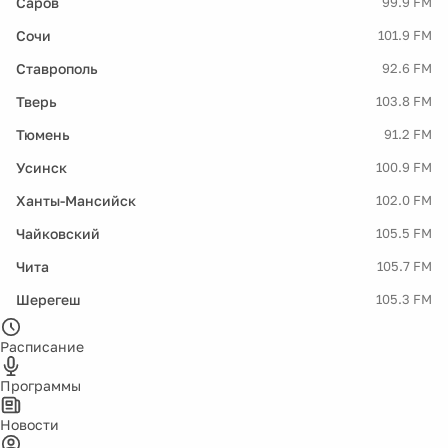
Саров
99.9 FM
Сочи
101.9 FM
Ставрополь
92.6 FM
Тверь
103.8 FM
Тюмень
91.2 FM
Усинск
100.9 FM
Ханты-Мансийск
102.0 FM
Чайковский
105.5 FM
Чита
105.7 FM
Шерегеш
105.3 FM
Расписание
Программы
Новости