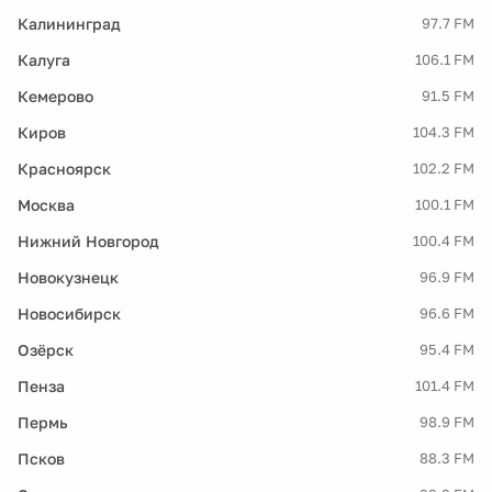
Калининград
97.7 FM
Калуга
106.1 FM
Кемерово
91.5 FM
Киров
104.3 FM
Красноярск
102.2 FM
Москва
100.1 FM
Нижний Новгород
100.4 FM
Новокузнецк
96.9 FM
Новосибирск
96.6 FM
Озёрск
95.4 FM
Пенза
101.4 FM
Пермь
98.9 FM
Псков
88.3 FM