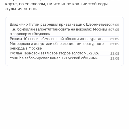
корте, по ее словам, ни что иное как «чистой воды
жульничество».
Владимир Путин разрешил приватизацию Шереметьево
07:05
Т.н. бомбилам запретят таксовать на вокзалах Москвы и
07:05
в аэропорту «Внуково»
Режим ЧС ввели в Смоленской области из-за урагана
07:05
Метеорологи допустили обновление температурного
07:05
рекорда в Москве
Руслан Терновой взял свое второе золото ЧЕ-2026
23:08
YouTube заблокировал каналы «Русской общины»
23:08