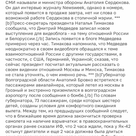
СМИ называли и министра обороны Анатолия Сердюкова.
Он дал интервью журналу Newsweek, однако в номере,
который появится в продаже завтра, нет ни слова о
возможной работе Сердюкова в столичной мэрии. ***
[b]Пресс-секретарь президента Наталья Тимакова
сообщила, что Дмитрий Медведев записал новое
выступление для видеоблога - на тему отношений России
и Белоруссии.[/b] Запись появится в блоге Медведева
примерно через час. Тимакова напомнила, что Медведев
неоднократно в своем видеоблоге обращался к теме
взаимоотношений России с другими государствами, в
частности, с США, Германией, Украиной; сказав, что
сейчас президент посчитал актуальным рассказать о
своем видении отношений Москвы и Минска, Тимакова
не стала уточнять, о чем именно речь. *** [b]Губернатор
Волгоградской области Анатолий Бровко встретился с
пассажирами авиалайнера, который летел из москвы в
Грозный и экстренно приземлился в волгоградском
аэропорту после сообщения о бомбе.[/b] По словам
губернатора, 73 пассажирам, среди которых шестеро
детей, созданы условия для комфортного ожидания
вылета. Между тем, из предцыдущих сообщений следует,
что в ближайшее время должна закончиться проверка
самолета на наличие взрывчатки: в правоохранительных
органах ранее сказали ИФ, что 2 часа ждали, пока у Як-42
остынут двигатели и еще 2 часа должнва была длиться