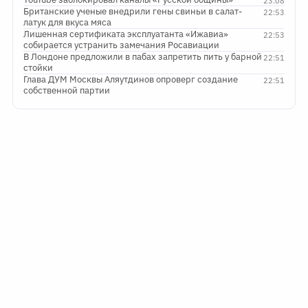
23:08
Британские ученые внедрили гены свиньи в салат-
22:53
латук для вкуса мяса
Лишенная сертификата эксплуатанта «Ижавиа»
22:53
собирается устранить замечания Росавиации
В Лондоне предложили в пабах запретить пить у барной
22:51
стойки
Глава ДУМ Москвы Аляутдинов опроверг создание
22:51
собственной партии