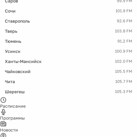
Саров
99.9 FM
Сочи
101.9 FM
Ставрополь
92.6 FM
Тверь
103.8 FM
Тюмень
91.2 FM
Усинск
100.9 FM
Ханты-Мансийск
102.0 FM
Чайковский
105.5 FM
Чита
105.7 FM
Шерегеш
105.3 FM
Расписание
Программы
Новости