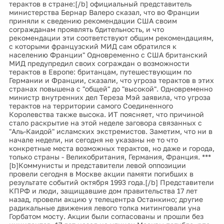
терактов в стране:[/b] официальный представитель
министерства Бернар Валеро сказал, что во Франции
приняли к сведению рекомендации США своим
согражданам проявлять бдительность, и что
рекомендации эти соответствуют общим рекомендациям,
с которыми французский МИД сам обратился к
населению Франции" Одновременно с США британский
МИД предупредил своих сограждан о возможности
терактов в Европе: британцам, путешествующим по
Германии и Франции, сказали, что угроза терактов в этих
странах повышена с "общей" до "высокой". Одновременно
министр внутренних дел Тереза Мэй заявила, что угроза
терактов на территории самого Соединенного
Королевства также высока. ИТ поясняет, что причиной
стало раскрытие на этой неделе заговора связанных с
"Аль-Каидой" исламских экстремистов. Заметим, что ни в
начале недели, ни сегодня не указаны не то что
конкретные места возможных терактов, но даже и города,
только страны - Великобритания, Германия, Франция. ***
[b]Коммунисты и представители левой оппозиции
провели сегодня в Москве акции памяти погибших в
результате событий октября 1993 года.[/b] Представители
КПРФ и люди, защищавшие дом правительства 17 лет
назад, провели акцию у телецентра Останкино; другие
радикальные движения левого толка митинговали уна
Горбатом мосту. Акции были согласованы и прошли без