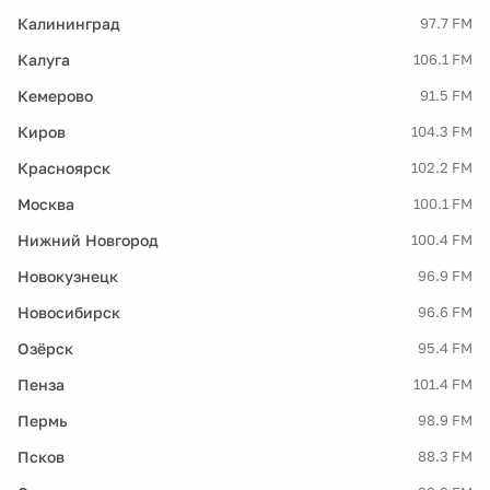
Калининград
97.7 FM
Калуга
106.1 FM
Кемерово
91.5 FM
Киров
104.3 FM
Красноярск
102.2 FM
Москва
100.1 FM
Нижний Новгород
100.4 FM
Новокузнецк
96.9 FM
Новосибирск
96.6 FM
Озёрск
95.4 FM
Пенза
101.4 FM
Пермь
98.9 FM
Псков
88.3 FM