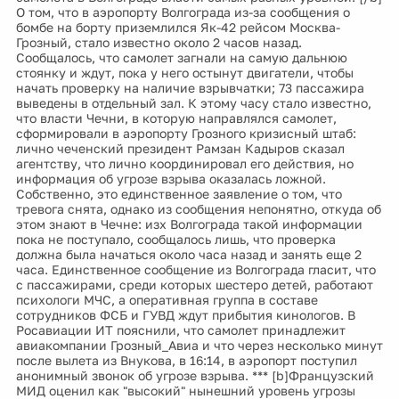
О том, что в аэропорту Волгограда из-за сообщения о
бомбе на борту приземлился Як-42 рейсом Москва-
Грозный, стало известно около 2 часов назад.
Сообщалось, что самолет загнали на самую дальнюю
стоянку и ждут, пока у него остынут двигатели, чтобы
начать проверку на наличие взрывчатки; 73 пассажира
выведены в отдельный зал. К этому часу стало известно,
что власти Чечни, в которую направлялся самолет,
сформировали в аэропорту Грозного кризисный штаб:
лично чеченский президент Рамзан Кадыров сказал
агентству, что лично координировал его действия, но
информация об угрозе взрыва оказалась ложной.
Собственно, это единственное заявление о том, что
тревога снята, однако из сообщения непонятно, откуда об
этом знают в Чечне: изх Волгограда такой информации
пока не поступало, сообщалось лишь, что проверка
должна была начаться около часа назад и занять еще 2
часа. Единственное сообщение из Волгограда гласит, что
с пассажирами, среди которых шестеро детей, работают
психологи МЧС, а оперативная группа в составе
сотрудников ФСБ и ГУВД ждут прибытия кинологов. В
Росавиации ИТ пояснили, что самолет принадлежит
авиакомпании Грозный_Авиа и что через несколько минут
после вылета из Внукова, в 16:14, в аэропорт поступил
анонимный звонок об угрозе взрыва. *** [b]Французский
МИД оценил как "высокий" нынешний уровень угрозы