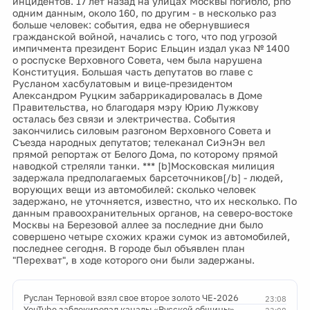
инцидентов. 17 лет назад на улицах Москвы погибло, рпо
одним данным, около 160, по другим - в несколько раз
больше человек: события, едва не обернувшиеся
гражданской войной, начались с того, что под угрозой
импичмента президент Борис Ельцин издал указ № 1400
о роспуске Верховного Совета, чем была нарушена
Конституция. Большая часть депутатов во главе с
Русланом хасбулатовым и вице-президентом
Александром Руцким забаррикадировалась в Доме
Правительства, но благодаря мэру Юрию Лужкову
осталась без связи и электричества. События
закончились силовым разгоном Верховного Совета и
Съезда народных депутатов; телеканал СиЭнЭн вел
прямой репортаж от Белого Дома, по которому прямой
наводкой стреляли танки. *** [b]Московская милиция
задержала предполагаемых барсеточников[/b] - людей,
ворующих вещи из автомобилей: сколько человек
задержано, не уточняется, известно, что их несколько. По
данным правоохранительных органов, на северо-востоке
Москвы на Березовой аллее за последние дни было
совершено четыре схожих кражи сумок из автомобилей,
последнее сегодня. В городе был объявлен план
"Перехват", в ходе которого они были задержаны.
Руслан Терновой взял свое второе золото ЧЕ-2026
23:08
YouTube заблокировал каналы «Русской общины»