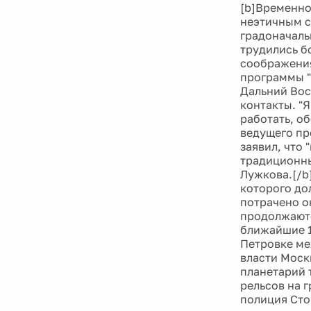
[b]Временно
неэтичным с
градоначаль
трудились б
соображения
программы "
Дальний Вос
контакты. "
работать, о
ведущего пр
заявил, что 
традиционны
Лужкова.[/b
которого дол
потрачено о
продолжаютс
ближайшие 1
Петровке ме
власти Моск
планетарий 
рельсов на 
полиция Сто