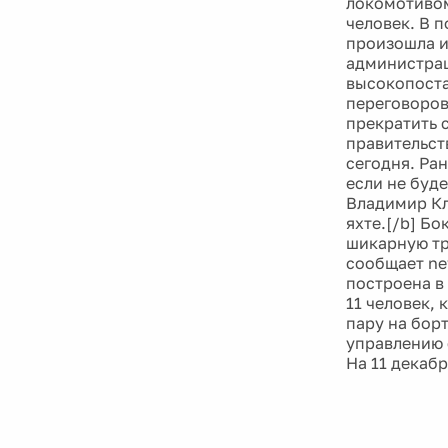
локомотивом
человек. В 
произошла из
администрац
высокопоста
переговоров
прекратить 
правительст
сегодня. Ра
если не буд
Владимир Кл
яхте.[/b] Б
шикарную тр
сообщает ne
построена в 
11 человек,
пару на бор
управлению 
На 11 декаб