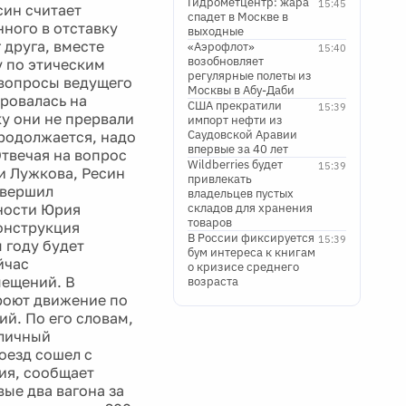
Гидрометцентр: жара
15:45
ин считает
спадет в Москве в
ного в отставку
выходные
 друга, вместе
«Аэрофлот»
15:40
возобновляет
у по этическим
регулярные полеты из
 вопросы ведущего
Москвы в Абу-Даби
ровалась на
США прекратили
15:39
ку они не прервали
импорт нефти из
Саудовской Аравии
продолжается, надо
впервые за 40 лет
Отвечая на вопрос
Wildberries будет
15:39
и Лужкова, Ресин
привлекать
совершил
владельцев пустых
ности Юрия
складов для хранения
товаров
конструкция
В России фиксируется
15:39
 году будет
бум интереса к книгам
йчас
о кризисе среднего
мещений. В
возраста
роют движение по
й. По его словам,
оличный
оезд сошел с
ия, сообщает
ые два вагона за