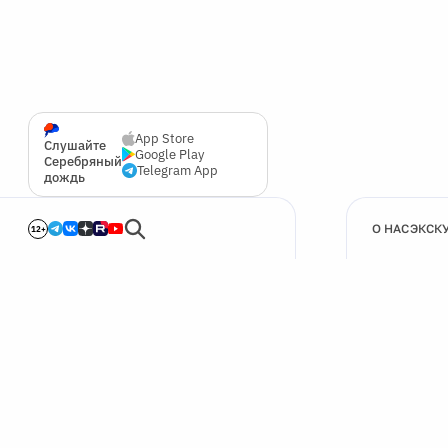
App Store
Слушайте
Google Play
Серебряный
Telegram App
дождь
О НАС
ЭКСК
12+