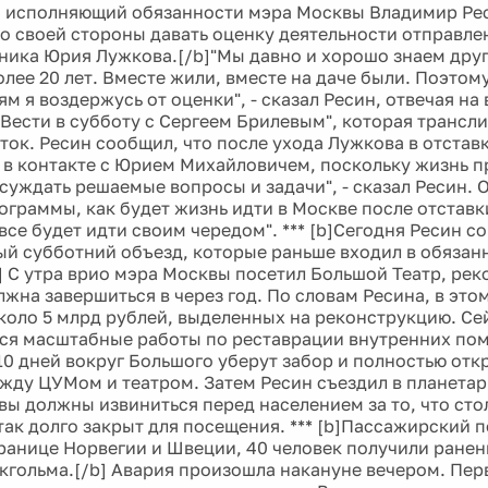
 исполняющий обязанности мэра Москвы Владимир Рес
о своей стороны давать оценку деятельности отправлен
ника Юрия Лужкова.[/b]"Мы давно и хорошо знаем друг
олее 20 лет. Вместе жили, вместе на даче были. Поэтом
м я воздержусь от оценки", - сказал Ресин, отвечая на
Вести в субботу с Сергеем Брилевым", которая трансли
ток. Ресин сообщил, что после ухода Лужкова в отстав
Я в контакте с Юрием Михайловичем, поскольку жизнь 
бсуждать решаемые вопросы и задачи", - сказал Ресин. 
ограммы, как будет жизнь идти в Москве после отставк
"все будет идти своим чередом". *** [b]Сегодня Ресин 
й субботний объезд, которые раньше входил в обязан
] С утра врио мэра Москвы посетил Большой Театр, ре
жна завершиться в через год. По словам Ресина, в этом
коло 5 млрд рублей, выделенных на реконструкцию. Се
я масштабные работы по реставрации внутренних по
0 дней вокруг Большого уберут забор и полностью отк
жду ЦУМом и театром. Затем Ресин съездил в планетари
вы должны извиниться перед населением за то, что ст
так долго закрыт для посещения. *** [b]Пассажирский п
границе Норвегии и Швеции, 40 человек получили ранен
кгольма.[/b] Авария произошла накануне вечером. Перв