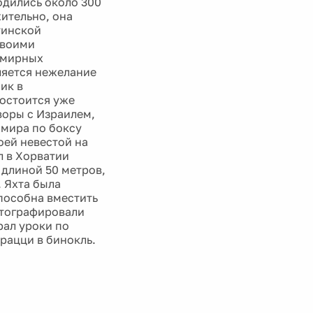
одились около 300
ительно, она
тинской
своими
 мирных
ляется нежелание
ик в
состоится уже
воры с Израилем,
 мира по боксу
оей невестой на
л в Хорватии
 длиной 50 метров,
 Яхта была
способна вместить
отографировали
рал уроки по
рацци в бинокль.