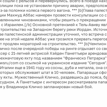
 сошли с рельсов и перевернулись. Всего в поезде нах
полиции пока не установили причину аварии, предполож
-за поломки колеса первого вагона. *** [b]Глава палес
ии Махмуд Аббас намерен провести консультации со 
вленными чиновниками, чтобы решить о прекращении
 с Израилем.[/b] Основной претензией к Тель-Авиву яв
строительство на Западном берегу реки Иордан. Источн
ве палестинской администрации уточнил, что встреча 
нее на этой неделе Аббас уже грозился прервать перего
ет продлен мораторий на строительство. *** [b]Чемпион
ичко после очередной победы на ринге отдыхает со св
оксер с 21-летней актрисой Хэйден Панеттьери арендова
ехмачтовую яхту под названием "Франческо Петрарка"
wsru/com со ссылкой на украинское издание "Сегодня".
Италии еще в 1941 году из сосны, дуба и металла, она 
 которых обслуживает штат в 10 человек. Папарацци сф
ту яхты. Мужественный Кличко, раздевшись до пояса, б
судном. А Панеттьери с интересом рассматривала папа
ря у Владимира Кличко запланирован новый бой.