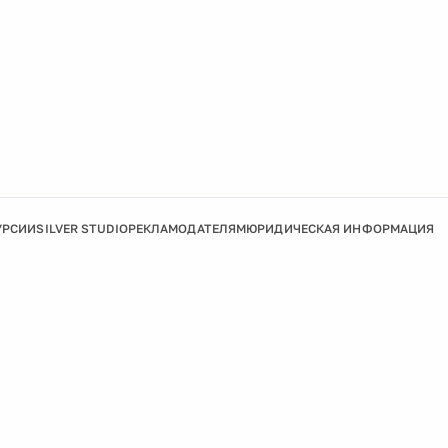
УРСИИ
SILVER STUDIO
РЕКЛАМОДАТЕЛЯМ
ЮРИДИЧЕСКАЯ ИНФОРМАЦИЯ