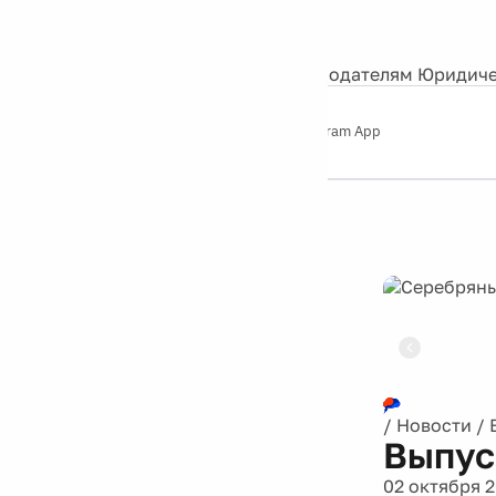
События
Контакты
О нас
Экскурсии
Silver Studio
Рекламодателям
Юридиче
Слушайте
App Store
Google Play
Telegram App
Серебряный
дождь
12+
Реклама
/
Новости
/
Выпус
02 октября 