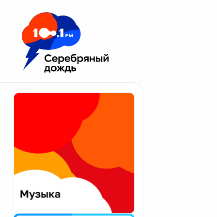
Москва 100.1 FM
Апатиты
Астрахань
Волгоград
Вологда
Екатеринбург
Иваново
Казань
Калининград
Калуга