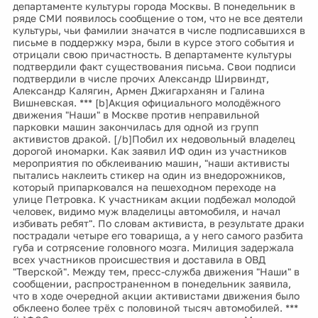
департаменте культуры города Москвы. В понедельник в
ряде СМИ появилось сообщение о том, что не все деятели
культуры, чьи фамилии значатся в числе подписавшихся в
письме в поддержку мэра, были в курсе этого события и
отрицали свою причастность. В департаменте культуры
подтвердили факт существования письма. Свои подписи
подтвердили в числе прочих Александр Ширвиндт,
Александр Калягин, Армен Джигарханян и Галина
Вишневская. *** [b]Акция официального молодёжного
движения "Наши" в Москве против неправильной
парковки машин закончилась для одной из групп
активистов дракой. [/b]Побил их недовольный владелец
дорогой иномарки. Как заявил ИФ один из участников
мероприятия по обклеиванию машин, "наши активисты
пытались наклеить стикер на один из внедорожников,
который припарковался на пешеходном переходе на
улице Петровка. К участникам акции подбежал молодой
человек, видимо муж владелицы автомобиля, и начал
избивать ребят". По словам активиста, в результате драки
пострадали четыре его товарища, а у него самого разбита
губа и сотрясение головного мозга. Милиция задержала
всех участников происшествия и доставила в ОВД
"Тверской". Между тем, пресс-служба движения "Наши" в
сообщении, распространенном в понедельник заявила,
что в ходе очередной акции активистами движения было
обклеено более трёх с половиной тысяч автомобилей. ***