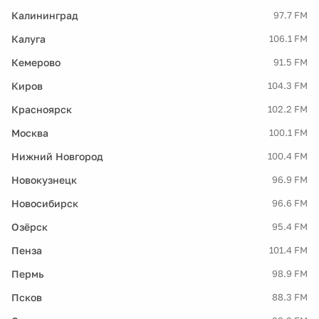
Калининград
97.7 FM
Калуга
106.1 FM
Кемерово
91.5 FM
Киров
104.3 FM
Красноярск
102.2 FM
Москва
100.1 FM
Нижний Новгород
100.4 FM
Новокузнецк
96.9 FM
Новосибирск
96.6 FM
Озёрск
95.4 FM
Пенза
101.4 FM
Пермь
98.9 FM
Псков
88.3 FM