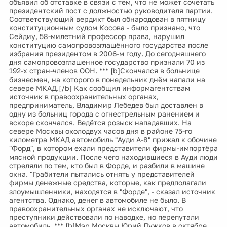
объявил об отставке в связи с тем, что не может сочетать
президентский пост с должностью руководителя партии.
Соответствующий вердикт был обнародован в пятницу
конституционным судом Косова - было признано, что
Сейдиу, 58-милетний профессор права, нарушил
конституцию самопровозглашённого государства после
избрания президентом в 2006-м году. До сегодняшнего
дня самопровозглашенное государство признали 70 из
192-х стран-членов ООН. *** [b]Скончался в больнице
бизнесмен, на которого в понедельник днём напали на
севере МКАД.[/b] Как сообщил информагентствам
источник в правоохранительных органах,
предприниматель, Владимир Лебедев был доставлен в
одну из больниц города с огнестрельным ранением и
вскоре скончался. Ведётся розыск нападавших. На
севере Москвы околодвух часов дня в районе 75-го
километра МКАД автомобиль "Ауди А-8" прижал к обочине
"Форд", в котором ехали представители фирмы-импортёра
мясной продукции. После чего находившиеся в Ауди люди
стреляли по тем, кто был в Форде, и разбили в машине
окна. "Грабители пытались отнять у представителей
фирмы денежные средства, которые, как предполагали
злоумышленники, находятся в "Форде", - сказал источник
агентства. Однако, денег в автомобиле не было. В
правоохранительных органах не исключают, что
преступники действовали по наводке, но перепутали
автомобиль. *** [b]Мэр Москвы Юрий Лужков в октябре