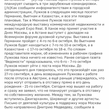
планирует съездить в три зарубежные командировки.
[/b]Как сообщили информагентствам в городской
администрации, Лужков в следующем месяце посетит
Германию, Вьетнам и Казахстан, и все эти поездки
плановые. Так в Мюнхене Лужков посетит
международную выставку коммерческой недвижимости и
инвестиций Expo Real. В Ханое мэр примет участие в
Днях Москвы, а в Астане выступит с докладом на
Всемирном форуме духовной культуры. Выставка в
Германии пройдет с 4-го по 6-е октября. Во Вьетнаме
Лужков будет находиться с 7-го по 10-е октября, а в
Казахстане - с 17-го октября по 18-е. По словам
представителя мэрии, об изменениях в рабочем графике
Лужкова пока ничего не известно. Ранее сегодня газета
"Ведомости" предсказывала, что 6-го - 7-го октября
Лужков может уйти с поста мэра Москвы. До
сегодняшнего дня говорилось, что это произойдёт как раз
27-го сентября, в день возвращения Лужкова к работе
после отпуска в Австрии, а ещё раньше утверждалось, что
мэра могут отправить в отставку прямо в его день
рождения - 21-го сентября. Сегодня мэр вышел на работу
и сразу же заявил, что не планирует уходить в отставку
по собственному желанию. Между тем, за Лужкова
вступились Джигарханян, Ширвиндт и другие артисты.
Письмо от деятелей культуры в поддержку мэра Москвы
было направленно Дмитрию Медведеву, сообщили в