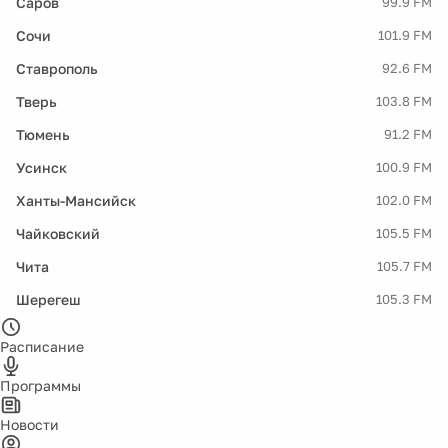
Саров
99.9 FM
Сочи
101.9 FM
Ставрополь
92.6 FM
Тверь
103.8 FM
Тюмень
91.2 FM
Усинск
100.9 FM
Ханты-Мансийск
102.0 FM
Чайковский
105.5 FM
Чита
105.7 FM
Шерегеш
105.3 FM
Расписание
Программы
Новости