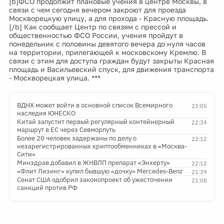
[b]ФСО продолжит плановые учения в центре Москвы, в
связи с чем сегодня вечером закроют для проезда
Москворецкую улицу, а для прохода - Красную площадь.
[/b] Как сообщает Центр по связям с прессой и
общественностью ФСО России, учения пройдут в
понедельник с половины девятого вечера до нуля часов
на территории, прилегающей к московскому Кремлю. В
связи с этим для доступа граждан будут закрыты Красная
площадь и Васильевский спуск, для движения транспорта
- Москворецкая улица. ***
ВДНХ может войти в основной список Всемирного
23:05
наследия ЮНЕСКО
Китай запустит первый регулярный контейнерный
22:34
маршрут в ЕС через Севморпуть
Более 20 человек задержаны по делу о
22:12
незарегистрированных криптообменниках в «Москва-
Сити»
Минздрав добавил в ЖНВЛП препарат «Энхерту»
22:12
«Флит Лизинг» купил бывшую «дочку» Mercedes-Benz
21:39
Сенат США одобрил законопроект об ужесточении
21:08
санкций против РФ