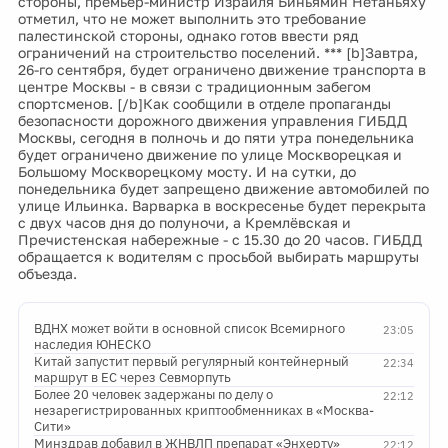
стороны, премьер-министр Израиля Биньямин Нетаньяху
отметил, что не может выполнить это требование
палестинской стороны, однако готов ввести ряд
ограничений на строительство поселений. *** [b]Завтра,
26-го сентября, будет ограничено движение транспорта в
центре Москвы - в связи с традиционным забегом
спортсменов. [/b]Как сообщили в отделе пропаганды
безопасности дорожного движения управления ГИБДД
Москвы, сегодня в полночь и до пяти утра понедельника
будет ограничено движение по улице Москворецкая и
Большому Москворецкому мосту. И на сутки, до
понедельника будет запрещено движение автомобилей по
улице Ильинка. Варварка в воскресенье будет перекрыта
с двух часов дня до полуночи, а Кремлёвская и
Пречистенская набережные - с 15.30 до 20 часов. ГИБДД
обращается к водителям с просьбой выбирать маршруты
объезда.
ВДНХ может войти в основной список Всемирного
23:05
наследия ЮНЕСКО
Китай запустит первый регулярный контейнерный
22:34
маршрут в ЕС через Севморпуть
Более 20 человек задержаны по делу о
22:12
незарегистрированных криптообменниках в «Москва-
Сити»
Минздрав добавил в ЖНВЛП препарат «Энхерту»
22:12