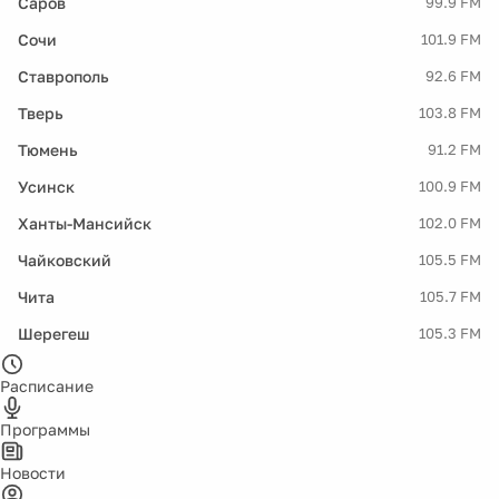
Саров
99.9 FM
Сочи
101.9 FM
Ставрополь
92.6 FM
Тверь
103.8 FM
Тюмень
91.2 FM
Усинск
100.9 FM
Ханты-Мансийск
102.0 FM
Чайковский
105.5 FM
Чита
105.7 FM
Шерегеш
105.3 FM
Расписание
Программы
Новости