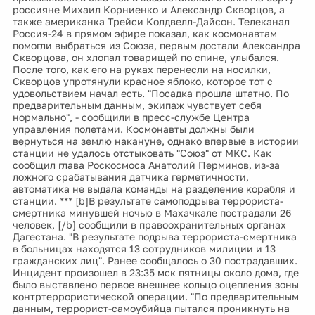
россияне Михаил Корниенко и Александр Скворцов, а
также американка Трейси Колдвелл-Дайсон. Телеканал
Россия-24 в прямом эфире показал, как космонавтам
помогли выбраться из Союза, первым достали Александра
Скворцова, он хлопал товарищей по спине, улыбался.
После того, как его на руках перенесли на носилки,
Скворцов упротянули красное яблоко, которое тот с
удовольствием начал есть. "Посадка прошла штатно. По
предварительным данным, экипаж чувствует себя
нормально", - сообщили в пресс-службе Центра
управления полетами. Космонавты должны были
вернуться на землю накануне, однако впервые в истории
станции не удалось отстыковать "Союз" от МКС. Как
сообщил глава Роскосмоса Анатолий Перминов, из-за
ложного срабатывания датчика герметичности,
автоматика не выдала команды на разделение корабля и
станции. *** [b]В результате самоподрыва террориста-
смертника минувшей ночью в Махачкале пострадали 26
человек, [/b] сообщили в правоохранительных органах
Дагестана. "В результате подрыва террориста-смертника
в больницах находятся 13 сотрудников милиции и 13
гражданских лиц". Ранее сообщалось о 30 пострадавших.
Инцидент произошел в 23:35 мск пятницы около дома, где
было выставлено первое внешнее кольцо оцепления зоны
контртеррористической операции. "По предварительным
данным, террорист-самоубийца пытался проникнуть на