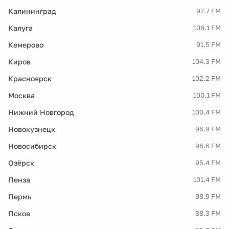
Калининград
97.7 FM
Калуга
106.1 FM
Кемерово
91.5 FM
Киров
104.3 FM
Красноярск
102.2 FM
Москва
100.1 FM
Нижний Новгород
100.4 FM
Новокузнецк
96.9 FM
Новосибирск
96.6 FM
Озёрск
95.4 FM
Пенза
101.4 FM
Пермь
98.9 FM
Псков
88.3 FM