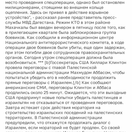
место проведения спецоперации, однако был остановлен
милиционерами, стоящими во внешнем кольце
оцепления. Здесь он привел в действие взрывное
устройство", - рассказал ранее представитель пресс-
службы МВД Дагестана. Режим КТО в этом районе
Махачкалы был введен вечером в пятницу после того, как
в прилегающем квартале была заблокирована группа
боевиков. Как сообщили в информационном центре
Национального антитеррористического комитета, в ходе
операции двое боевиков были убиты, еще один задержан,
при этом погибли двое сотрудников правоохранительных
органов. Сегодня утром спецоперация должна была
возобновиться. *** [b]Госсекретарь США Хиллари Клинтон
провела переговоры с главой Палестинской
национальной администрации Махмудом Аббасом, чтобы
попытаться убедить его в необходимости продолжить
прямые переговоры с Израилем.[/b] Как сообщают
американские СМИ, переговоры Клинтон и Аббаса
продлились около 25 минут. Ожидается, что эти выходные
США предпримут новые попытки убедить палестинцев и
израильтян не отказываться от проведения переговоров.
Завтра истекает срок действия моратория на
строительство израильских поседений на палестинских
территориях. В Палестинской администрации
предупредили, что откажутся продолжать диалог с
Израилем, если мораторий не будет продлен. Со своей