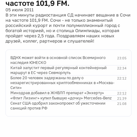
частоте 101,9 FM.
05 июля 2011
В эти минуты радиостанция СД начинает вещание в Сочи
на частоте 101,9 FM. Сочи - не только знаменитый
российский курорт и почти полумиллионный город с
богатой историей, но и столица Олимпиады, которая
пройдет через 2,5 года. Поздравляем наших новых
друзей, коллег, рартнеров и слушателей!
ВДНХ может войти в основной список Всемирного
23:05
наследия ЮНЕСКО
Китай запустит первый регулярный контейнерный
22:34
маршрут в ЕС через Севморпуть
Более 20 человек задержаны по делу о
22:12
незарегистрированных криптообменниках в «Москва-
Сити»
Минздрав добавил в ЖНВЛП препарат «Энхерту»
22:12
«Флит Лизинг» купил бывшую «дочку» Mercedes-Benz
21:39
Сенат США одобрил законопроект об ужесточении
21:08
санкций против РФ