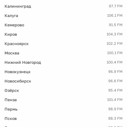
Калининград
97.7 FM
Калуга
106.1 FM
Кемерово
91.5 FM
Киров
104.3 FM
Красноярск
102.2 FM
Москва
100.1 FM
Нижний Новгород
100.4 FM
Новокузнецк
96.9 FM
Новосибирск
96.6 FM
Озёрск
95.4 FM
Пенза
101.4 FM
Пермь
98.9 FM
Псков
88.3 FM