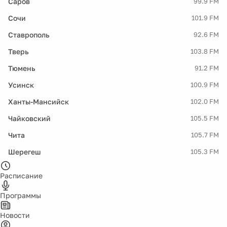
Саров
99.9 FM
Сочи
101.9 FM
Ставрополь
92.6 FM
Тверь
103.8 FM
Тюмень
91.2 FM
Усинск
100.9 FM
Ханты-Мансийск
102.0 FM
Чайковский
105.5 FM
Чита
105.7 FM
Шерегеш
105.3 FM
Расписание
Программы
Новости