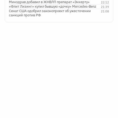
Минздрав добавил в ЖНВЛП препарат «Энхерту»
22:12
«Флит Лизинг» купил бывшую «дочку» Mercedes-Benz
21:39
Сенат США одобрил законопроект об ужесточении
21:08
санкций против РФ