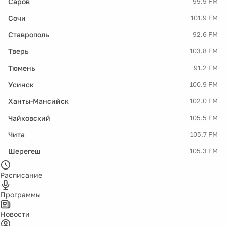
Саров
99.9 FM
Сочи
101.9 FM
Ставрополь
92.6 FM
Тверь
103.8 FM
Тюмень
91.2 FM
Усинск
100.9 FM
Ханты-Мансийск
102.0 FM
Чайковский
105.5 FM
Чита
105.7 FM
Шерегеш
105.3 FM
Расписание
Программы
Новости