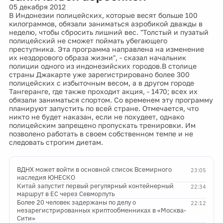
05 декабря 2012
В Индонезии полицейских, которые весят больше 100
килограммов, обязали заниматься аэробикой дважды в
неделю, чтобы сбросить лишний вес. "Толстый и пузатый
полицейский не сможет поймать убегающего
преступника. Эта программа направлена на изменение
их нездорового образа жизни", - сказал начальник
полиции одного из индонезийских городов.В столице
страны Джакарте уже зарегистрировано более 300
полицейских с избыточным весом, а в другом городе
Тангеранге, где также проходит акция, - 1470; всех их
обязали заниматься спортом. Со временем эту программу
планируют запустить по всей стране. Отмечается, что
никто не будет наказан, если не похудеет, однако
полицейским запрещено пропускать тренировки. Им
позволено работать в своем собственном темпе и не
следовать строгим диетам.
ВДНХ может войти в основной список Всемирного
23:05
наследия ЮНЕСКО
Китай запустит первый регулярный контейнерный
22:34
маршрут в ЕС через Севморпуть
Более 20 человек задержаны по делу о
22:12
незарегистрированных криптообменниках в «Москва-
Сити»