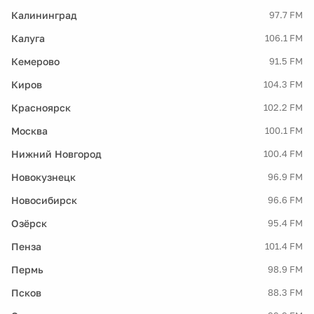
Калининград
97.7 FM
Калуга
106.1 FM
Кемерово
91.5 FM
Киров
104.3 FM
Красноярск
102.2 FM
Москва
100.1 FM
Нижний Новгород
100.4 FM
Новокузнецк
96.9 FM
Новосибирск
96.6 FM
Озёрск
95.4 FM
Пенза
101.4 FM
Пермь
98.9 FM
Псков
88.3 FM