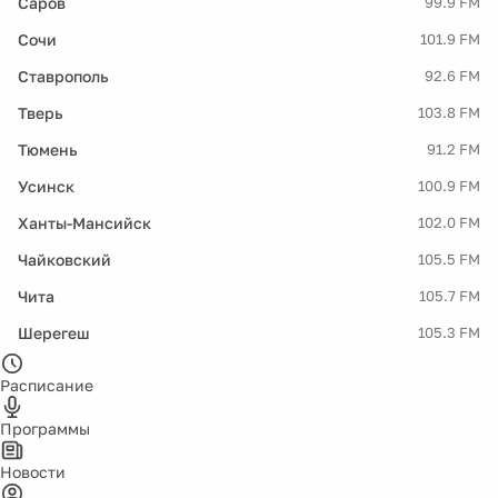
Саров
99.9 FM
Сочи
101.9 FM
Ставрополь
92.6 FM
Тверь
103.8 FM
Тюмень
91.2 FM
Усинск
100.9 FM
Ханты-Мансийск
102.0 FM
Чайковский
105.5 FM
Чита
105.7 FM
Шерегеш
105.3 FM
Расписание
Программы
Новости