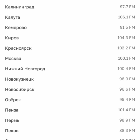
Калининград
97.7 FM
Калуга
106.1 FM
Кемерово
91.5 FM
Киров
104.3 FM
Красноярск
102.2 FM
Москва
100.1 FM
Нижний Новгород
100.4 FM
Новокузнецк
96.9 FM
Новосибирск
96.6 FM
Озёрск
95.4 FM
Пенза
101.4 FM
Пермь
98.9 FM
Псков
88.3 FM