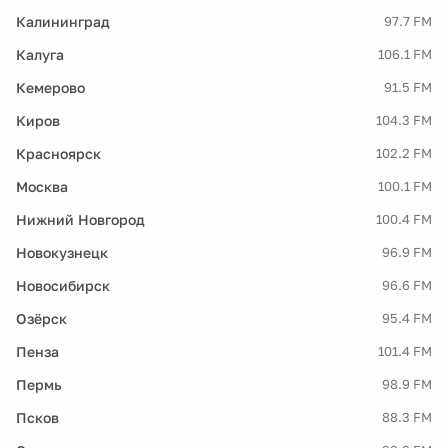
Калининград
97.7 FM
Калуга
106.1 FM
Кемерово
91.5 FM
Киров
104.3 FM
Красноярск
102.2 FM
Москва
100.1 FM
Нижний Новгород
100.4 FM
Новокузнецк
96.9 FM
Новосибирск
96.6 FM
Озёрск
95.4 FM
Пенза
101.4 FM
Пермь
98.9 FM
Псков
88.3 FM