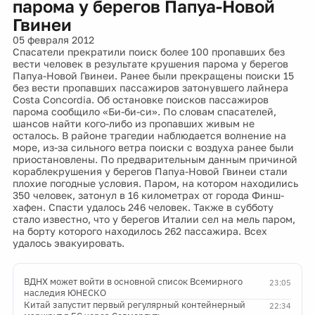
парома у берегов Папуа-Новой
Гвинеи
05 февраля 2012
Спасатели прекратили поиск более 100 пропавших без
вести человек в результате крушения парома у берегов
Папуа-Новой Гвинеи. Ранее были прекращены поиски 15
без вести пропавших пассажиров затонувшего лайнера
Costa Concordia. Об остановке поисков пассажиров
парома сообщило «Би-би-си». По словам спасателей,
шансов найти кого-либо из пропавших живым не
осталось. В районе трагедии наблюдается волнение на
море, из-за сильного ветра поиски с воздуха ранее были
приостановлены. По предварительным данным причиной
кораблекрушения у берегов Папуа-Новой Гвинеи стали
плохие погодные условия. Паром, на котором находились
350 человек, затонул в 16 километрах от города Финш-
хафен. Спасти удалось 246 человек. Также в субботу
стало известно, что у берегов Италии сел на мель паром,
на борту которого находилось 262 пассажира. Всех
удалось эвакуировать.
ВДНХ может войти в основной список Всемирного
23:05
наследия ЮНЕСКО
Китай запустит первый регулярный контейнерный
22:34