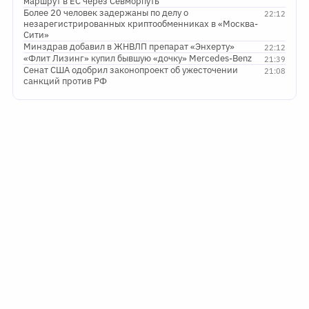
маршрут в ЕС через Севморпуть
Более 20 человек задержаны по делу о
22:12
незарегистрированных криптообменниках в «Москва-
Сити»
Минздрав добавил в ЖНВЛП препарат «Энхерту»
22:12
«Флит Лизинг» купил бывшую «дочку» Mercedes-Benz
21:39
Сенат США одобрил законопроект об ужесточении
21:08
санкций против РФ