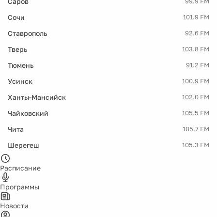
Саров
99.9 FM
Сочи
101.9 FM
Ставрополь
92.6 FM
Тверь
103.8 FM
Тюмень
91.2 FM
Усинск
100.9 FM
Ханты-Мансийск
102.0 FM
Чайковский
105.5 FM
Чита
105.7 FM
Шерегеш
105.3 FM
Расписание
Программы
Новости