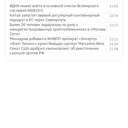
ВДНХ может войти в основной список Всемирного
23:05
наследия ЮНЕСКО
Китай запустит первый регулярный контейнерный
22:34
маршрут в ЕС через Севморпуть
Более 20 человек задержаны по делу о
22:12
незарегистрированных криптообменниках в «Москва-
Сити»
Минздрав добавил в ЖНВЛП препарат «Энхерту»
22:12
«Флит Лизинг» купил бывшую «дочку» Mercedes-Benz
21:39
Сенат США одобрил законопроект об ужесточении
21:08
санкций против РФ