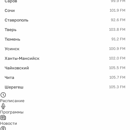
Саров
99.9 FM
Сочи
101.9 FM
Ставрополь
92.6 FM
Тверь
103.8 FM
Тюмень
91.2 FM
Усинск
100.9 FM
Ханты-Мансийск
102.0 FM
Чайковский
105.5 FM
Чита
105.7 FM
Шерегеш
105.3 FM
Расписание
Программы
Новости