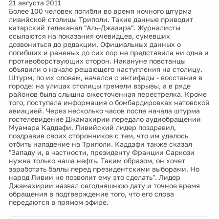
21 августа 2011
Более 100 человек погибли во время ночного штурма
ливийской столицы Триполи. Такие данные приводит
катарский телеканал "Аль-Джазира". Журналисты
ссылаются на показания очевидцев, сумевших
дозвониться до редакции. Официальных данных о
погибших и раненых до сих пор не представила ни одна и
противоборствующих сторон. Накануне повстанцы
объявили о начале решающего наступления на столицу.
Штурм, по их словам, начался с интифады - восстания в
городе: на улицах столицы гремели взрывы, а в ряде
районов была слышна ожесточенная перестрелка. Кроме
того, поступала информация о бомбардировках натовской
авиацией. Через несколько часов после начала штурма
гостелевидение Джамахирии передало аудиобращении
Муамара Каддафи. Ливийский лидер поздравил,
поздравив своих сторонников с тем, что им удалось
отбить нападение на Триполи. Каддафи также сказал
"Западу и, в частности, президенту Франции Саркози
нужна только наша нефть. Таким образом, он хочет
заработать баллы перед президентскими выборами. Но
народ Ливии не позволит ему это сделать". Лидер
Джамахирии назвал сегодняшнюю дату и точное время
обращения в подтверждение того, что его слова
передаются в прямом эфире.