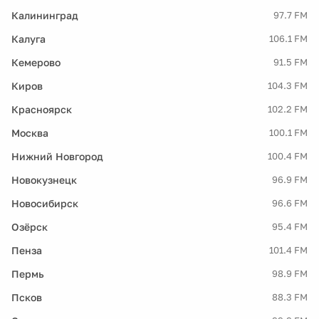
Калининград
97.7 FM
Калуга
106.1 FM
Кемерово
91.5 FM
Киров
104.3 FM
Красноярск
102.2 FM
Москва
100.1 FM
Нижний Новгород
100.4 FM
Новокузнецк
96.9 FM
Новосибирск
96.6 FM
Озёрск
95.4 FM
Пенза
101.4 FM
Пермь
98.9 FM
Псков
88.3 FM